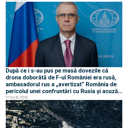
După ce i s-au pus pe masă dovezile că
drona doborâtă de F-ul României era rusă,
ambasadorul rus a „avertizat” România de
pericolul unei confruntări cu Rusia și acuză
o „înscenare propagandistă”
27 IULIE 2026