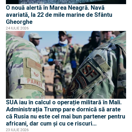
O nouă alertă în Marea Neagră. Navă
avariată, la 22 de mile marine de Sfântu
Gheorghe
24 IULIE 2026
SUA iau în calcul o operație militară în Mali.
Administrația Trump pare dornică să arate
că Rusia nu este cel mai bun partener pentru
africani, dar cum și cu ce riscuri
operaționale?
23 IULIE 2026