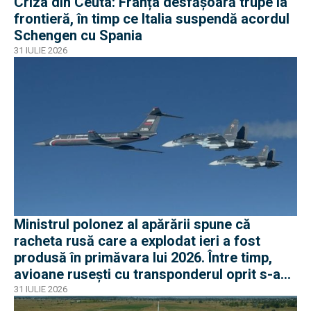
Criza din Ceuta: Franța desfășoară trupe la
frontieră, în timp ce Italia suspendă acordul
Schengen cu Spania
31 IULIE 2026
Ministrul polonez al apărării spune că
racheta rusă care a explodat ieri a fost
produsă în primăvara lui 2026. Între timp,
avioane rusești cu transponderul oprit s-au
apropiat de frontiera Poloniei
31 IULIE 2026