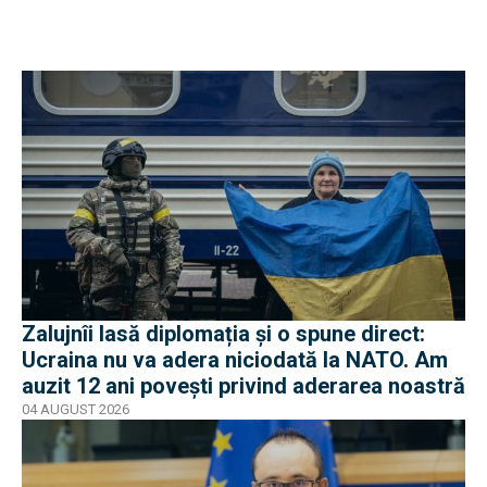
Zalujnîi lasă diplomația și o spune direct:
Ucraina nu va adera niciodată la NATO. Am
auzit 12 ani povești privind aderarea noastră
04 AUGUST 2026