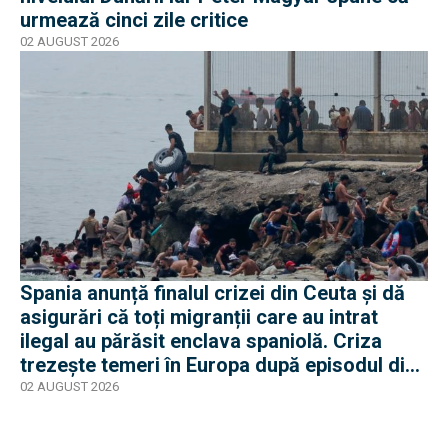
urmează cinci zile critice
02 AUGUST 2026
Spania anunță finalul crizei din Ceuta și dă
asigurări că toți migranții care au intrat
ilegal au părăsit enclava spaniolă. Criza
trezește temeri în Europa după episodul din
2015
02 AUGUST 2026