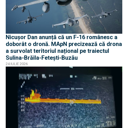
Nicușor Dan anunță că un F-16 românesc a
doborât o dronă. MApN precizează că drona
a survolat teritoriul național pe traiectul
Sulina-Brăila-Fetești-Buzău
24 IULIE 2026