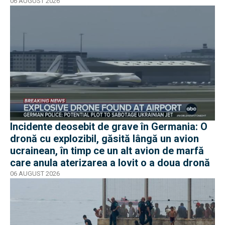
moment în pericol
06 AUGUST 2026
Incidente deosebit de grave în Germania: O
dronă cu explozibil, găsită lângă un avion
ucrainean, în timp ce un alt avion de marfă
care anula aterizarea a lovit o a doua dronă
06 AUGUST 2026