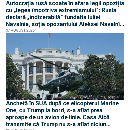
Autocrația rusă scoate în afara legii opoziția
cu „legea împotriva extremismului”: Rusia
declară „indizerabilă” fundația Iuliei
Navalnia, soția opozantului Aleksei Navalnîi,
ucis în închisorile siberiene
07 AUGUST 2026
Anchetă în SUA după ce elicopterul Marine
One, cu Trump la bord, s-a aflat prea
aproape de un avion de linie. Casa Albă
transmite că Trump nu s-a aflat niciun