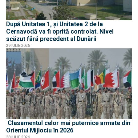
După Unitatea 1, și Unitatea 2 de la
Cernavodă va fi oprită controlat. Nivel
scăzut fără precedent al Dunării
29 IULIE 2026
Clasamentul celor mai puternice armate din
Orientul Mijlociu în 2026
28 IULIE 2026