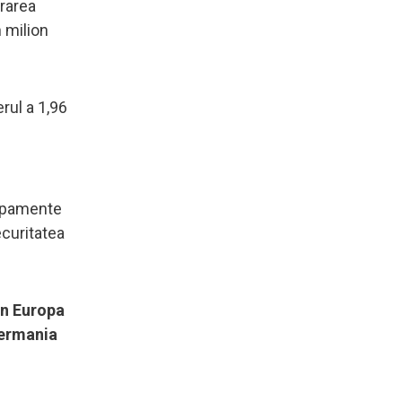
trarea
n milion
erul a 1,96
hipamente
ecuritatea
in Europa
 Germania