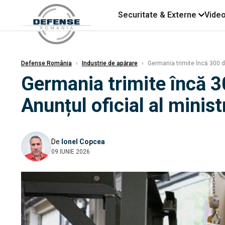
Securitate & Externe
Vide
Defense România
›
Industrie de apărare
›
Germania trimite încă 300 de
Germania trimite încă 3
Anunțul oficial al minist
De
Ionel Copcea
09 IUNIE 2026