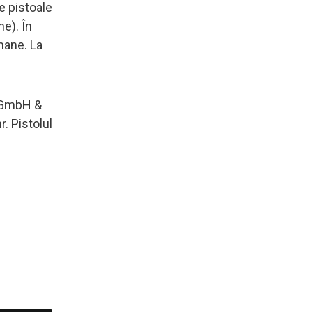
e pistoale
e). În
mane. La
C GmbH &
. Pistolul