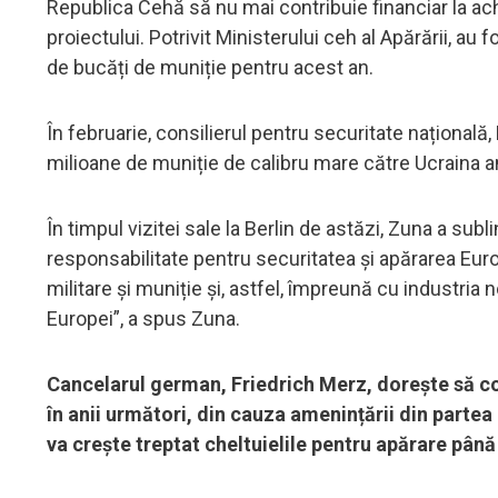
Republica Cehă să nu mai contribuie financiar la ach
proiectului. Potrivit Ministerului ceh al Apărării, au
de bucăți de muniție pentru acest an.
În februarie, consilierul pentru securitate națională,
milioane de muniție de calibru mare către Ucraina an
În timpul vizitei sale la Berlin de astăzi, Zuna a subli
responsabilitate pentru securitatea și apărarea Eur
militare și muniție și, astfel, împreună cu industria
Europei”, a spus Zuna.
Cancelarul german, Friedrich Merz, dorește să c
în anii următori, din cauza amenințării din partea
va crește treptat cheltuielile pentru apărare până