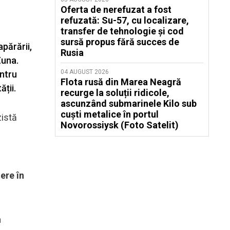
Oferta de nerefuzat a fost
refuzată: Su-57, cu localizare,
transfer de tehnologie și cod
sursă propus fără succes de
părării,
Rusia
Zuna.
04 AUGUST 2026
entru
Flota rusă din Marea Neagră
ții.
recurge la soluții ridicole,
ascunzând submarinele Kilo sub
cuști metalice în portul
zistă
Novorossiysk (Foto Satelit)
ere în
a