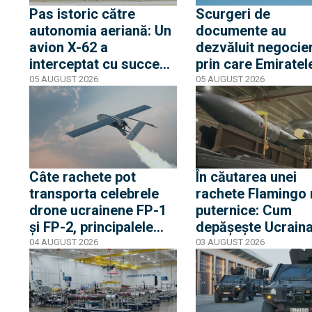
Pas istoric către
Scurgeri de
autonomia aeriană: Un
documente au
avion X-62 a
dezvăluit negocier
interceptat cu succes
prin care Emiratel
un T-38, bazându-se pe
Arabe Unite ar fi
05 AUGUST 2026
05 AUGUST 2026
sistemul de senzori AI.
interesate să înch
E vorba de pachetul
tranzacție de
Lockheed Martin
armament cu Israe
Legion Pod
în valoare de 1,3
miliarde de dolari
Câte rachete pot
În căutarea unei
transporta celebrele
rachete Flamingo
drone ucrainene FP-1
puternice: Cum
și FP-2, principalele
depășește Ucrain
„vinovate” pentru
blocajul tehnic în
04 AUGUST 2026
03 AUGUST 2026
lovirea Rusiei în
producția de serie
adâncime
rachetelor de
croazieră FP-5