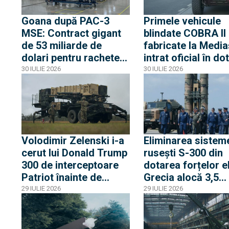
Goana după PAC-3
Primele vehicule
MSE: Contract gigant
blindate COBRA II
de 53 miliarde de
fabricate la Media
dolari pentru rachete
intrat oficial în do
Patriot PAC-3 MSE,
Armatei României
30 IULIE 2026
30 IULIE 2026
singurele capabile să
intercepteze rachete
balistice și hipersonice
Volodimir Zelenski i-a
Eliminarea sistem
cerut lui Donald Trump
rusești S-300 din
300 de interceptoare
dotarea forțelor e
Patriot înainte de
Grecia alocă 3,5
iarnă. De ce solicitarea
miliarde de euro
29 IULIE 2026
29 IULIE 2026
Kievului are șanse
pentru intercepto
minime de
israeliene și drone
materializare
BAT