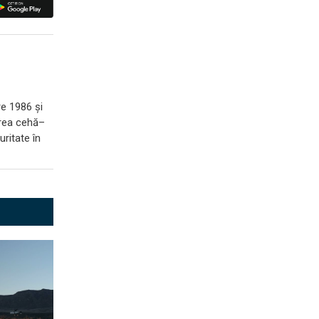
re 1986 și
zarea cehă–
ritate în