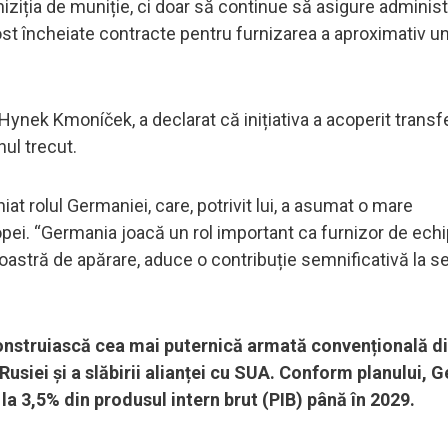
iziția de muniție, ci doar să continue să asigure adminis
 fost încheiate contracte pentru furnizarea a aproximativ u
 Hynek Kmoníček, a declarat că inițiativa a acoperit transf
ul trecut.
niat rolul Germaniei, care, potrivit lui, a asumat o mare
opei. “Germania joacă un rol important ca furnizor de ec
 noastră de apărare, aduce o contribuție semnificativă la s
onstruiască cea mai puternică armată convențională d
 Rusiei și a slăbirii alianței cu SUA. Conform planului,
 la 3,5% din produsul intern brut (PIB) până în 2029.