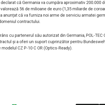
s a declarat că Germania va cumpăra aproximativ 200.000 d
alorează 56 de milioane de euro (1,35 miliarde de coroan
a anunțat că va furniza noi arme de serviciu armatei ger
domeniul contractului.
strâns cu partenerul său autorizat din Germania, POL-TE
ontractul și a oferi un suport cuprinzător pentru Bundeswehr
e modelul CZ P-10 C OR (Optics-Ready).