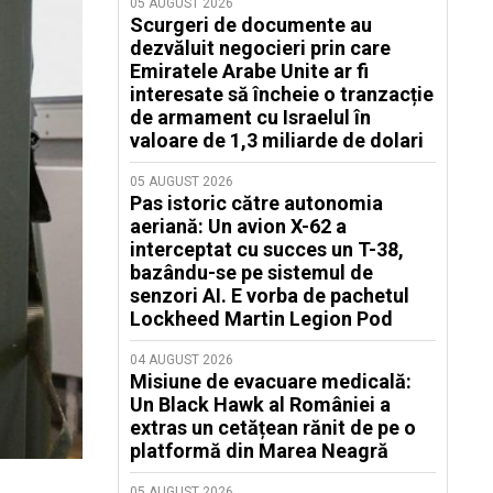
05 AUGUST 2026
Scurgeri de documente au
dezvăluit negocieri prin care
Emiratele Arabe Unite ar fi
interesate să încheie o tranzacție
de armament cu Israelul în
valoare de 1,3 miliarde de dolari
05 AUGUST 2026
Pas istoric către autonomia
aeriană: Un avion X-62 a
interceptat cu succes un T-38,
bazându-se pe sistemul de
senzori AI. E vorba de pachetul
Lockheed Martin Legion Pod
04 AUGUST 2026
Misiune de evacuare medicală:
Un Black Hawk al României a
extras un cetățean rănit de pe o
platformă din Marea Neagră
05 AUGUST 2026