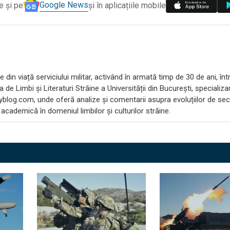
Google News
e și pe
și în aplicațiile mobile
 din viață serviciului militar, activând în armată timp de 30 de ani, înt
ea de Limbi și Literaturi Străine a Universității din București, speciali
blog.com, unde oferă analize și comentarii asupra evoluțiilor de secu
cademică în domeniul limbilor și culturilor străine.