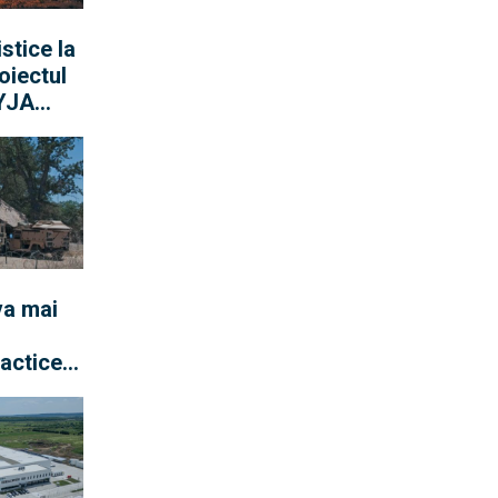
stice la
oiectul
YJA
u a
comun al
va mai
tactice
uptă,
trial.
n, un
octrina