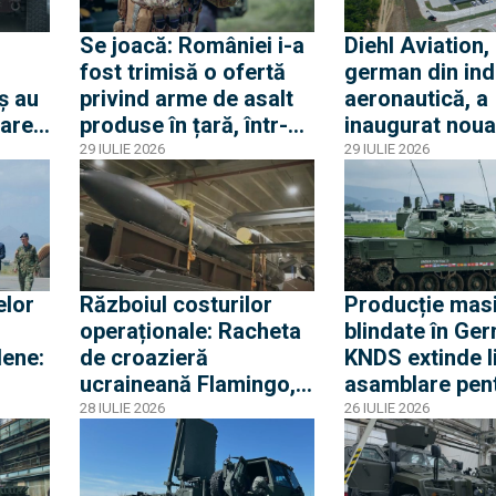
Se joacă: României i-a
Diehl Aviation,
fost trimisă o ofertă
german din ind
ș au
privind arme de asalt
aeronautică, a
tarea
produse în țară, într-o
inaugurat noua
achiziție comună cu
fabrică de la C
29 IULIE 2026
29 IULIE 2026
Belgia și Franța.
dezvoltată de
Armele Minimi și
compania rom
Evolys, alese deja de
Global Vision
francezi
elor
Războiul costurilor
Producție mas
operaționale: Racheta
blindate în Ger
lene:
de croazieră
KNDS extinde li
ucraineană Flamingo,
asamblare pent
de șase ori mai ieftină
tancuri Leopar
28 IULIE 2026
26 IULIE 2026
are
decât sistemul
obuzierele RC
 V-
american Tomahawk