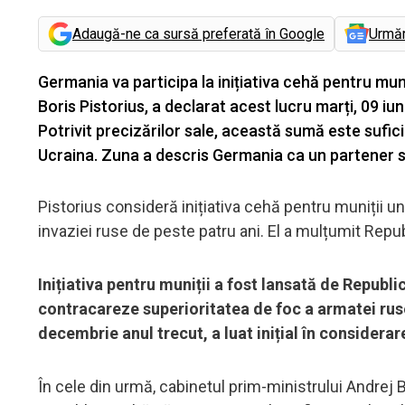
Adaugă-ne ca sursă preferată în Google
Urmă
Germania va participa la inițiativa cehă pentru muni
Boris Pistorius, a declarat acest lucru marți, 09 iu
Potrivit precizărilor sale, această sumă este sufi
Ucraina. Zuna a descris Germania ca un partener str
Pistorius consideră inițiativa cehă pentru muniții un
invaziei ruse de peste patru ani. El a mulțumit Repu
Inițiativa pentru muniții a fost lansată de Republ
contracareze superioritatea de foc a armatei ruse.
decembrie anul trecut, a luat inițial în considerar
În cele din urmă, cabinetul prim-ministrului Andrej Ba