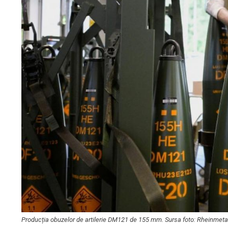
Producția obuzelor de artilerie DM121 de 155 mm. Sursa foto: Rheinmeta