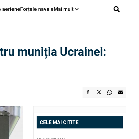
e aeriene
Forțele navale
Mai mult
tru muniția Ucrainei:
CELE MAI CITITE