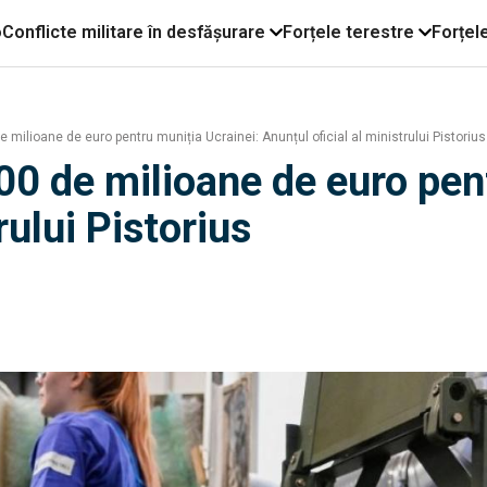
o
Conflicte militare în desfășurare
Forțele terestre
Forțel
 milioane de euro pentru muniția Ucrainei: Anunțul oficial al ministrului Pistorius
00 de milioane de euro pen
rului Pistorius