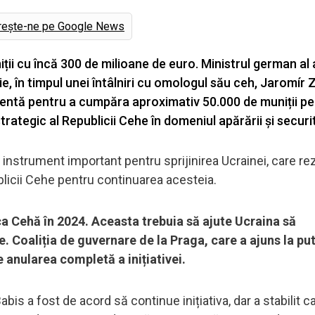
rește-ne pe Google News
ții cu încă 300 de milioane de euro. Ministrul german al a
nie, în timpul unei întâlniri cu omologul său ceh, Jaromír 
cientă pentru a cumpăra aproximativ 50.000 de muniții p
ategic al Republicii Cehe în domeniul apărării și securită
 instrument important pentru sprijinirea Ucrainei, care re
blicii Cehe pentru continuarea acesteia.
ica Cehă în 2024. Aceasta trebuia să ajute Ucraina să
 Coaliția de guvernare de la Praga, care a ajuns la put
e anularea completă a inițiativei.
bis a fost de acord să continue inițiativa, dar a stabilit c