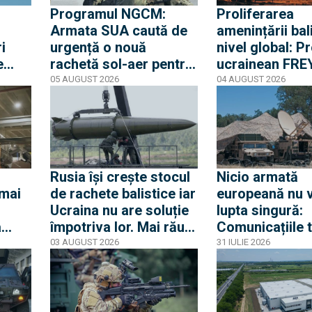
Programul NGCM:
Proliferarea
Armata SUA caută de
amenințării bali
i
urgență o nouă
nivel global: Pr
e
rachetă sol-aer pentru
ucrainean FRE
interceptarea dronelor
intră în faza de
05 AUGUST 2026
04 AUGUST 2026
eie o
de mici dimensiuni
integrare pentr
deveni scutul 
lul
Europei
Rusia își crește stocul
Nicio armată
 mai
de rachete balistice iar
europeană nu 
Ucraina nu are soluție
lupta singură:
a
împotriva lor. Mai rău e
Comunicațiile 
că multe companii care
pe câmpul de l
03 AUGUST 2026
31 IULIE 2026
 a
produc componente de
noul front indus
rachete nu sunt sub
Modelul germa
sancțiuni în Occident
reper pentru d
românească?