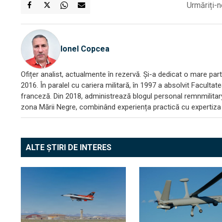
Urmăriți-n
Ionel Copcea
Ofițer analist, actualmente în rezervă. Și-a dedicat o mare parte
2016. În paralel cu cariera militară, în 1997 a absolvit Facultat
franceză. Din 2018, administrează blogul personal remnmilitary
zona Mării Negre, combinând experiența practică cu expertiza a
ALTE ȘTIRI DE INTERES