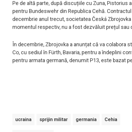
Pe de altă parte, după discuțiile cu Zuna, Pistoriu
pentru Bundeswehr din Republica Cehă. Contractul v
decembrie anul trecut, societatea Česká Zbrojovka 
momentul respectiv, nu a fost dezvăluit prețul sau 
În decembrie, Zbrojovka a anunțat că va colabora 
Co, cu sediul în Fürth, Bavaria, pentru a îndeplini c
pentru armata germană, denumit P13, este bazat p
ucraina
sprijin militar
germania
Cehia