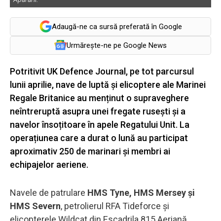
Adaugă-ne ca sursă preferată în Google
Urmărește-ne pe Google News
Potritivit UK Defence Journal, pe tot parcursul
lunii aprilie, nave de luptă și elicoptere ale Marinei
Regale Britanice au menținut o supraveghere
neîntreruptă asupra unei fregate rusești și a
navelor însoțitoare în apele Regatului Unit. La
operațiunea care a durat o lună au participat
aproximativ 250 de marinari și membri ai
echipajelor aeriene.
Navele de patrulare
HMS Tyne, HMS Mersey și
HMS Severn
, petrolierul RFA Tideforce și
elicopterele Wildcat din Escadrila 815 Aeriană