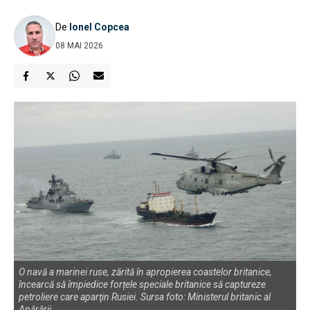
De
Ionel Copcea
08 MAI 2026
O navă a marinei ruse, zărită în apropierea coastelor britanice,
încearcă să împiedice forțele speciale britanice să captureze
petroliere care aparţin Rusiei. Sursa foto: Ministerul britanic al
Apărării.