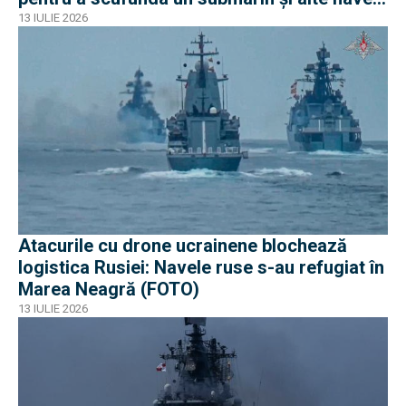
iraniene
13 IULIE 2026
Atacurile cu drone ucrainene blochează
logistica Rusiei: Navele ruse s-au refugiat în
Marea Neagră (FOTO)
13 IULIE 2026