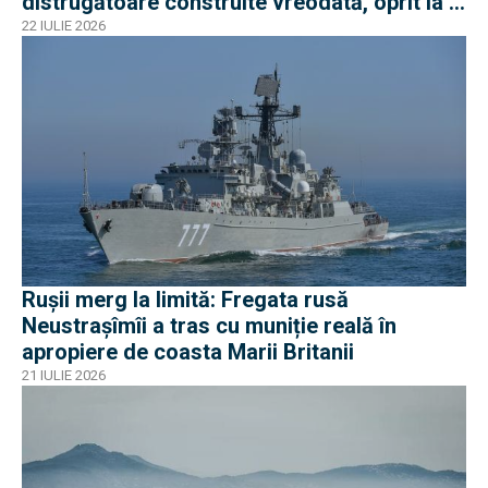
distrugătoare construite vreodată, oprit la 3
nave
22 IULIE 2026
Rușii merg la limită: Fregata rusă
Neustrașîmîi a tras cu muniție reală în
apropiere de coasta Marii Britanii
21 IULIE 2026