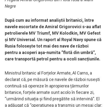
Negre
După cum au informat analiștii britanici, între
navele escortate de Amiral Grigorovici s-au aflat
petrolierele MV Triumf, MV Kolodkin, MV Gefest
și MV Universal. Un raport al Royal Navy spune că
Rusia folosește tot mai des nave de război
pentru a acoperi așa-numita “flotă din umbră”,
care transportă petrol pentru a ocoli sancțiunile.
Ministrul britanic al Forțelor Armate, Al Carns, a
declarat că, pe măsură ce navele de război rusești
continuă să opereze în apropierea țărmurilor
britanice, forțele armate sunt acolo în fiecare zi,
“urmărind situația și fiind pregătite să intervină”. El
a adăugat că “operațiunea a transmis un mesaj clar: