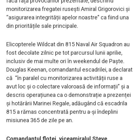
facă față provocărilor prezentate, descriind
monitorizarea fregatei rusești Amiral Grigorovici și
“asigurarea integrității apelor noastre” ca fiind una
din prioritățile sale principale.
Elicopterele Wildcat din 815 Naval Air Squadron au
fost decolate zilnic pe tot parcursul lunii aprilie,
inclusiv de mai multe ori în weekendul de Paște.
Douglas Keenan, comandantul escadrilei, a declarat
că “în paralel cu monitorizarea activității ruse a
avut loc și o colectare valoroasă de informații” și a
descris operațiunea ca o demonstrație a prezenței
și hotărârii Marinei Regale, adăugând că escadrila
815 a rămas concentrată pentru a-și îndeplini
misiunea 365 de zile pe an.
Comandantul flotei, viceamiralul Steve