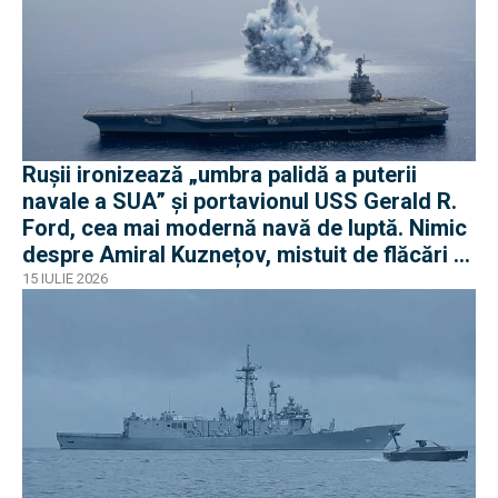
Rușii ironizează „umbra palidă a puterii
navale a SUA” și portavionul USS Gerald R.
Ford, cea mai modernă navă de luptă. Nimic
despre Amiral Kuznețov, mistuit de flăcări și
ruginit la cheu
15 IULIE 2026