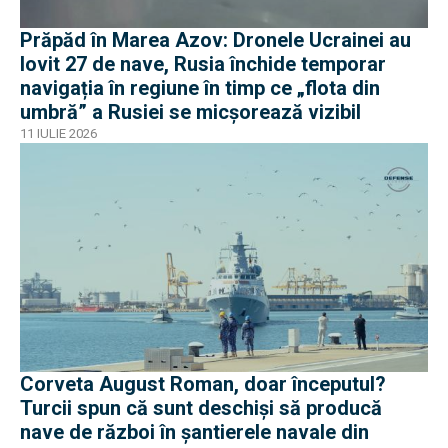
Prăpăd în Marea Azov: Dronele Ucrainei au
lovit 27 de nave, Rusia închide temporar
navigația în regiune în timp ce „flota din
umbră” a Rusiei se micșorează vizibil
11 IULIE 2026
Corveta August Roman, doar începutul?
Turcii spun că sunt deschiși să producă
nave de război în șantierele navale din