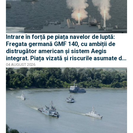
Intrare în forță pe piața navelor de luptă:
Fregata germană GMF 140, cu ambiții de
distrugător american și sistem Aegis
integrat. Piața vizată și riscurile asumate de
Rheinmetall
04 AUGUST 2026