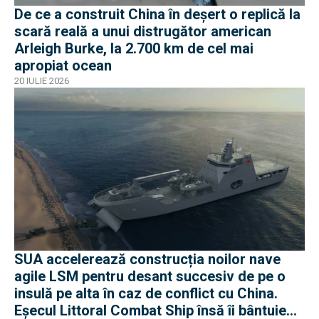
De ce a construit China în deșert o replică la
scară reală a unui distrugător american
Arleigh Burke, la 2.700 km de cel mai
apropiat ocean
20 IULIE 2026
SUA accelerează construcția noilor nave
agile LSM pentru desant succesiv de pe o
insulă pe alta în caz de conflict cu China.
Eșecul Littoral Combat Ship însă îi bântuie