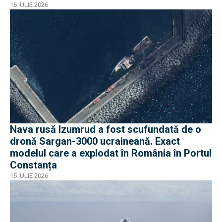
pe americani
16 IULIE 2026
Nava rusă Izumrud a fost scufundată de o
dronă Sargan-3000 ucraineană. Exact
modelul care a explodat în România în Portul
Constanța
15 IULIE 2026