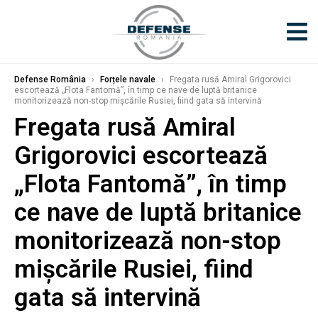
Defense România
›
Forțele navale
›
Fregata rusă Amiral Grigorovici
escortează „Flota Fantomă”, în timp ce nave de luptă britanice
monitorizează non-stop mișcările Rusiei, fiind gata să intervină
Fregata rusă Amiral
Grigorovici escortează
„Flota Fantomă”, în timp
ce nave de luptă britanice
monitorizează non-stop
mișcările Rusiei, fiind
gata să intervină