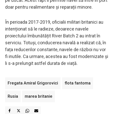
pe uscat. Acest fapt îi permite navei să intre în port
doar pentru realimentare și reparații minore.
În perioada 2017-2019, oficialii militari britanici au
intenționat să le radieze, deoarece navele
proiectului îmbunătățit River Batch 2 au intrat în
serviciu. Totuși, conducerea navală a realizat că, în
fața reducerilor constante, navele de război nu vor
fi inutile. Ca urmare, acestea au fost modernizate și
li s-a prelungit astfel durata de viață.
Fregata Amiral Grigorovici
flota fantoma
Rusia
marea britanie