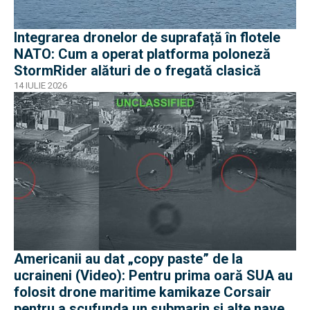
Integrarea dronelor de suprafață în flotele
NATO: Cum a operat platforma poloneză
StormRider alături de o fregată clasică
14 IULIE 2026
Americanii au dat „copy paste” de la
ucraineni (Video): Pentru prima oară SUA au
folosit drone maritime kamikaze Corsair
pentru a scufunda un submarin și alte nave