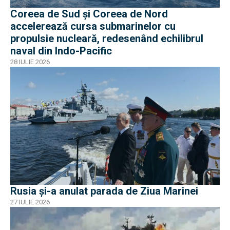
Coreea de Sud și Coreea de Nord
accelerează cursa submarinelor cu
propulsie nucleară, redesenând echilibrul
naval din Indo-Pacific
28 IULIE 2026
Rusia și-a anulat parada de Ziua Marinei
27 IULIE 2026