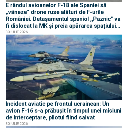
E rândul avioanelor F-18 ale Spaniei să
„vâneze” drone ruse alături de F-urile
României. Detașamentul spaniol ,,Paznic'' va
fi dislocat la MK și preia apărarea spațiului
aerian românesc
30 IULIE 2026
Incident aviatic pe frontul ucrainean: Un
avion F-16 s-a prăbușit în timpul unei misiuni
de interceptare, pilotul fiind salvat
30 IULIE 2026