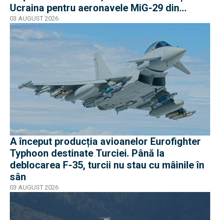
Ucraina pentru aeronavele MiG-29 din
Polonia
03 AUGUST 2026
A început producția avioanelor Eurofighter
Typhoon destinate Turciei. Până la
deblocarea F-35, turcii nu stau cu mâinile în
sân
03 AUGUST 2026