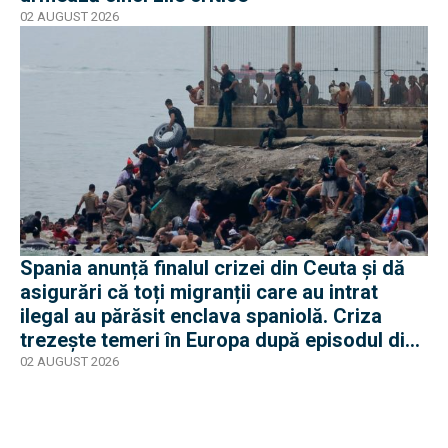
02 AUGUST 2026
Spania anunță finalul crizei din Ceuta și dă
asigurări că toți migranții care au intrat
ilegal au părăsit enclava spaniolă. Criza
trezește temeri în Europa după episodul din
2015
02 AUGUST 2026