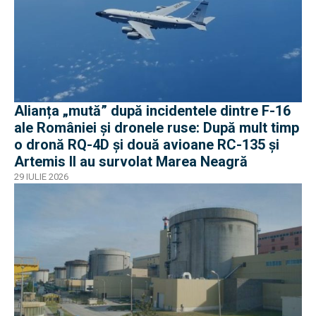
Alianța „mută” după incidentele dintre F-16
ale României și dronele ruse: După mult timp
o dronă RQ-4D și două avioane RC-135 și
Artemis II au survolat Marea Neagră
29 IULIE 2026