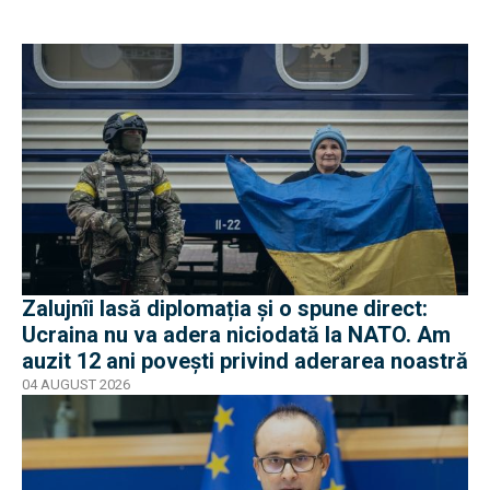
Zalujnîi lasă diplomația și o spune direct:
Ucraina nu va adera niciodată la NATO. Am
auzit 12 ani povești privind aderarea noastră
04 AUGUST 2026