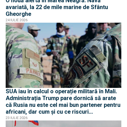
O nouă alertă în Marea Neagră. Navă
avariată, la 22 de mile marine de Sfântu
Gheorghe
24 IULIE 2026
SUA iau în calcul o operație militară în Mali.
Administrația Trump pare dornică să arate
că Rusia nu este cel mai bun partener pentru
africani, dar cum și cu ce riscuri
operaționale?
23 IULIE 2026