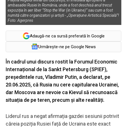
ambasadei Rusiei în România, unde a fost deschisă anul trecut
expoziția în aer liber ”Stop the War (in Ukraine)” sau cum a fost
numită către organizatori și artiști - „Operațiune Artistică Specială”!
Foto: Agerpres
Adaugă-ne ca sursă preferată în Google
Urmărește-ne pe Google News
În cadrul unui discurs rostit la Forumul Economic
Internațional de la Sankt Petersburg (SPIEF),
președintele rus, Vladimir Putin, a declarat, pe
20.06.2025, că Rusia nu cere capitularea Ucrainei,
dar Moscova are nevoie ca Kievul să recunoască
situația de pe teren, precum și alte realități.
Liderul rus a negat afirmația gazdei sesiunii potrivit
căreia poziția Rusiei față de Ucraina este exact