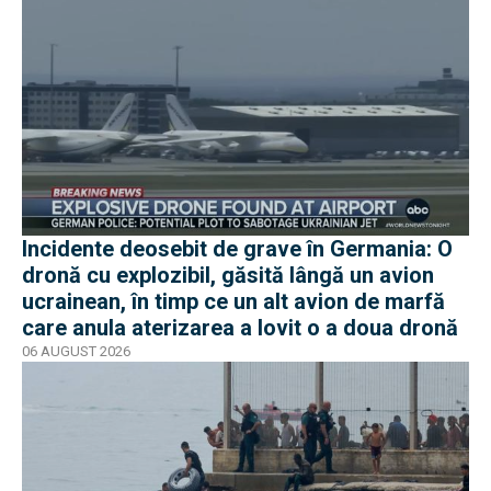
Incidente deosebit de grave în Germania: O
dronă cu explozibil, găsită lângă un avion
ucrainean, în timp ce un alt avion de marfă
care anula aterizarea a lovit o a doua dronă
06 AUGUST 2026