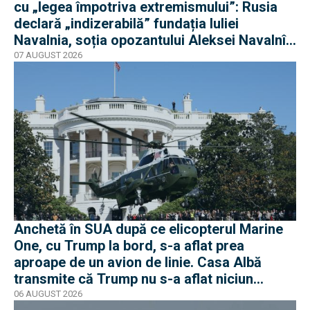
cu „legea împotriva extremismului”: Rusia
declară „indizerabilă” fundația Iuliei
Navalnia, soția opozantului Aleksei Navalnîi,
ucis în închisorile siberiene
07 AUGUST 2026
Anchetă în SUA după ce elicopterul Marine
One, cu Trump la bord, s-a aflat prea
aproape de un avion de linie. Casa Albă
transmite că Trump nu s-a aflat niciun
moment în pericol
06 AUGUST 2026