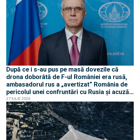
După ce i s-au pus pe masă dovezile că
drona doborâtă de F-ul României era rusă,
ambasadorul rus a „avertizat” România de
pericolul unei confruntări cu Rusia și acuză
o „înscenare propagandistă”
27 IULIE 2026