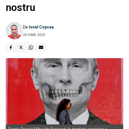
nostru
De
Ionel Copcea
20 IUNIE 2025
Piațeta Regelui Mihai din București, în imediata apropiere a