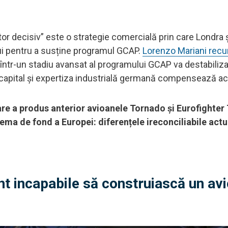
ctor decisiv” este o strategie comercială prin care Londra
lui pentru a susține programul GCAP.
Lorenzo Mariani rec
într-un stadiu avansat al programului GCAP va destabiliz
 capital și expertiza industrială germană compensează ac
re a produs anterior avioanele Tornado și Eurofighter
ema de fond a Europei: diferențele ireconciliabile actu
nt incapabile să construiască un av