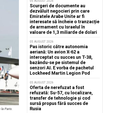
05 AUGUST 2026
Scurgeri de documente au
dezvăluit negocieri prin care
Emiratele Arabe Unite ar fi
interesate să încheie o tranzacție
de armament cu Israelul în
valoare de 1,3 miliarde de dolari
05 AUGUST 2026
Pas istoric către autonomia
aeriană: Un avion X-62 a
interceptat cu succes un T-38,
bazându-se pe sistemul de
senzori AI. E vorba de pachetul
Lockheed Martin Legion Pod
05 AUGUST 2026
Oferta de nerefuzat a fost
refuzată: Su-57, cu localizare,
transfer de tehnologie și cod
sursă propus fără succes de
Rusia
la Paris.