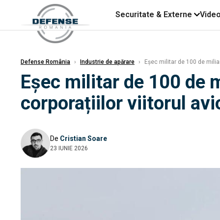
Securitate & Externe
Vide
Defense România
›
Industrie de apărare
›
Eșec militar de 100 de milia
Eșec militar de 100 de m
corporațiilor viitorul a
De
Cristian Soare
23 IUNIE 2026