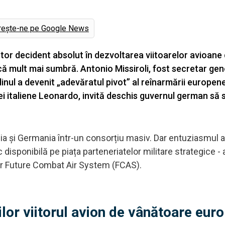
rește-ne pe Google News
tor decident absolut în dezvoltarea viitoarelor avioane
ă mult mai sumbră. Antonio Missiroli, fost secretar gen
inul a devenit „adevăratul pivot” al reînarmării europene
i italiene Leonardo, invită deschis guvernul german să 
nia și Germania într-un consorțiu masiv. Dar entuziasmul 
disponibilă pe piața parteneriatelor militare strategice - 
tar Future Combat Air System (FCAS).
ilor viitorul avion de vânătoare eur