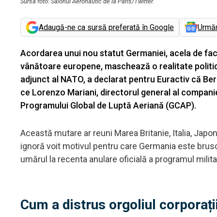
Sursa foto: Salonul Aeronautic de la Paris/Twitter.
Adaugă-ne ca sursă preferată în Google
Urmă
Acordarea unui nou statut Germaniei, acela de fac
vânătoare europene, maschează o realitate politic
adjunct al NATO, a declarat pentru Euractiv că Berl
ce Lorenzo Mariani, directorul general al companie
Programului Global de Luptă Aeriană (GCAP).
Această mutare ar reuni Marea Britanie, Italia, Japo
ignoră voit motivul pentru care Germania este brusc 
umărul la recenta anulare oficială a programul mili
Cum a distrus orgoliul corporați