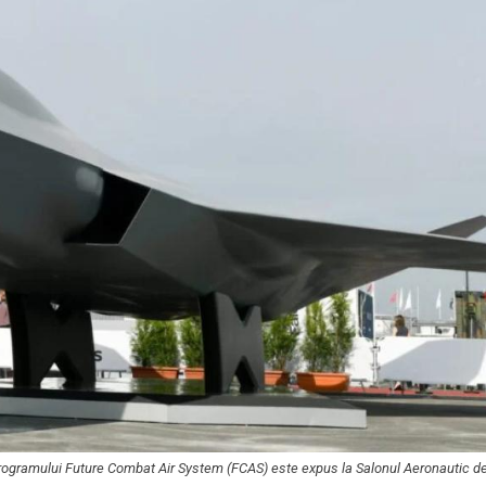
rogramului Future Combat Air System (FCAS) este expus la Salonul Aeronautic de 