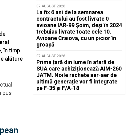
07 AUGUST 2026
La fix 6 ani de la semnarea
contractului au fost livrate 0
avioane IAR-99 Șoim, deși în 2024
trebuiau livrate toate cele 10.
 de
Avioane Craiova, cu un picior în
eral
groapă
, în timp
07 AUGUST 2026
se alăture
Prima țară din lume în afară de
SUA care achiziționează AIM-260
JATM. Noile rachete aer-aer de
ultimă generație vor fi integrate
actual
pe F-35 și F/A-18
a pus
opean