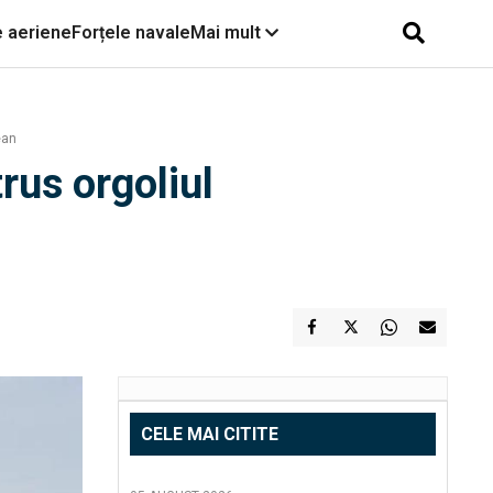
e aeriene
Forțele navale
Mai mult
ean
rus orgoliul
CELE MAI CITITE