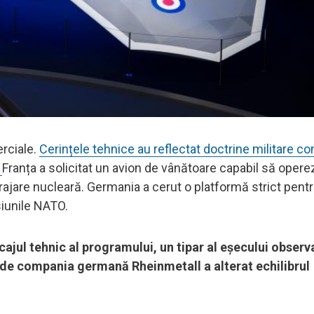
rciale.
Cerințele tehnice au reflectat doctrine militare c
.
Franța a solicitat un avion de vânătoare capabil să oper
jare nucleară. Germania a cerut o platformă strict pentr
siunile NATO.
ajul tehnic al programului, un tipar al eşecului observa
nde compania germană Rheinmetall a alterat echilibrul