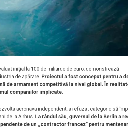
evaluat inițial la 100 de miliarde de euro, demonstrează
dustria de apărare.
Proiectul a fost conceput pentru a d
ernă de armament competitivă la nivel global. În realitat
ismul companiilor implicate.
dezvolta aeronava independent, a refuzat categoric să împ
ani de la Airbus.
La rândul său, guvernul de la Berlin a r
dependente de un ,,contractor francez’’ pentru mentenan