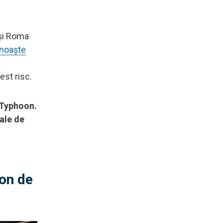
 și Roma
unoaște
a
est risc.
 Typhoon.
ale de
ion de