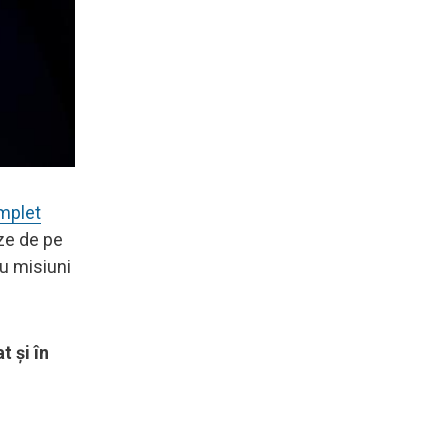
omplet
eze de pe
u misiuni
t și în