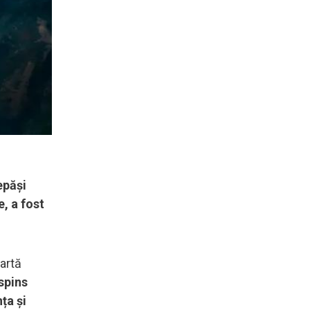
epăși
e, a fost
artă
espins
ța și