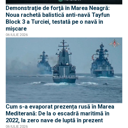
Demonstraţie de forţă în Marea Neagră:
Noua rachetă balistică anti-navă Tayfun
Block 3 a Turciei, testată pe o navă în
mișcare
06 IULIE 2026
Cum s-a evaporat prezența rusă în Marea
Mediterană: De la o escadră maritimă în
2022, la zero nave de luptă în prezent
06 IULIE 2026