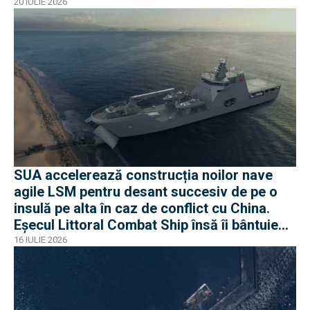
20 IULIE 2026
SUA accelerează construcția noilor nave
agile LSM pentru desant succesiv de pe o
insulă pe alta în caz de conflict cu China.
Eșecul Littoral Combat Ship însă îi bântuie
pe americani
16 IULIE 2026