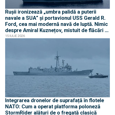
Rușii ironizează „umbra palidă a puterii
navale a SUA” și portavionul USS Gerald R.
Ford, cea mai modernă navă de luptă. Nimic
despre Amiral Kuznețov, mistuit de flăcări și
ruginit la cheu
15 IULIE 2026
Integrarea dronelor de suprafață în flotele
NATO: Cum a operat platforma poloneză
StormRider alături de o fregată clasică