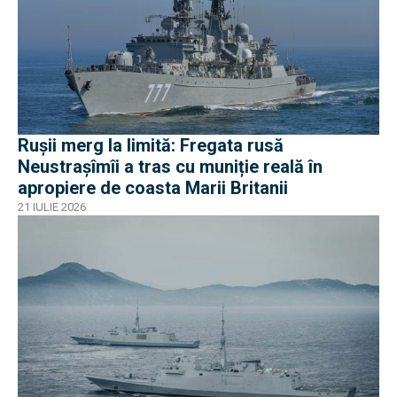
Rușii merg la limită: Fregata rusă
Neustrașîmîi a tras cu muniție reală în
apropiere de coasta Marii Britanii
21 IULIE 2026