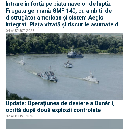
Intrare în forță pe piața navelor de luptă:
Fregata germană GMF 140, cu ambiții de
distrugător american și sistem Aegis
integrat. Piața vizată și riscurile asumate de
Rheinmetall
04 AUGUST 2026
Update: Operațiunea de deviere a Dunării,
oprită după două explozii controlate
02 AUGUST 2026