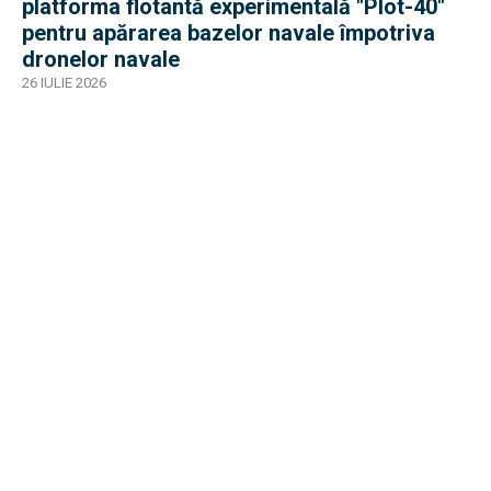
platforma flotantă experimentală "Plot-40"
pentru apărarea bazelor navale împotriva
dronelor navale
26 IULIE 2026