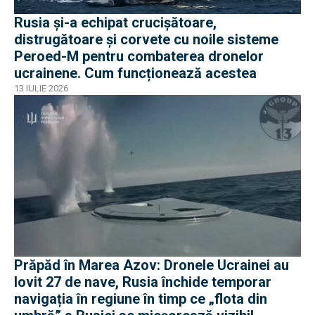
Rusia și-a echipat crucișătoare,
distrugătoare și corvete cu noile sisteme
Peroed-M pentru combaterea dronelor
ucrainene. Cum funcționează acestea
13 IULIE 2026
Prăpăd în Marea Azov: Dronele Ucrainei au
lovit 27 de nave, Rusia închide temporar
navigația în regiune în timp ce „flota din