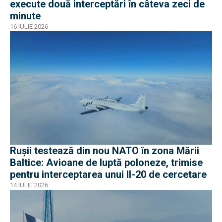
execute două interceptări în câteva zeci de
minute
16 IULIE 2026
Rușii testează din nou NATO în zona Mării
Baltice: Avioane de luptă poloneze, trimise
pentru interceptarea unui Il-20 de cercetare
14 IULIE 2026