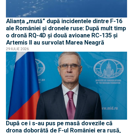
Alianța „mută” după incidentele dintre F-16
ale României și dronele ruse: După mult timp
o dronă RQ-4D și două avioane RC-135 și
Artemis II au survolat Marea Neagră
29 IULIE 2026
După ce i s-au pus pe masă dovezile că
drona doborâtă de F-ul României era rusă,