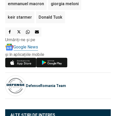
emmanuel macron
giorgia meloni
keir starmer
Donald Tusk
Urmăriți-ne și pe
Google News
și în aplicațiile mobile
DefenseRomania Team
ALTE ȘTIRI DE INTERES