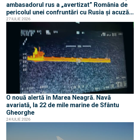
ambasadorul rus a „avertizat” România de
pericolul unei confruntări cu Rusia și acuză
o „înscenare propagandistă”
27 IULIE 2026
O nouă alertă în Marea Neagră. Navă
avariată, la 22 de mile marine de Sfântu
Gheorghe
24 IULIE 2026