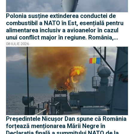
Polonia susține extinderea conductei de
combustibil a NATO în Est, esențială pentru
alimentarea inclusiv a avioanelor în cazul
unui conflict major în regiune. România,
parte a proiectului
08 IULIE 2026
Președintele Nicușor Dan spune că România
forțează menționarea Mării Negre în
Declarația finală a summitului NATO de la