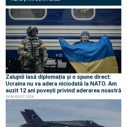
Zalujnîi lasă diplomația și o spune direct:
Ucraina nu va adera niciodată la NATO. Am
auzit 12 ani povești privind aderarea noastră
04 AUGUST 2026