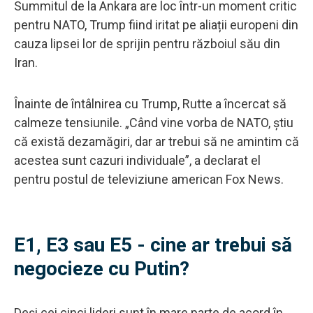
Summitul de la Ankara are loc într-un moment critic
pentru NATO, Trump fiind iritat pe aliații europeni din
cauza lipsei lor de sprijin pentru războiul său din
Iran.
Înainte de întâlnirea cu Trump, Rutte a încercat să
calmeze tensiunile. „Când vine vorba de NATO, știu
că există dezamăgiri, dar ar trebui să ne amintim că
acestea sunt cazuri individuale”, a declarat el
pentru postul de televiziune american Fox News.
E1, E3 sau E5 - cine ar trebui să
negocieze cu Putin?
Deși cei cinci lideri sunt în mare parte de acord în