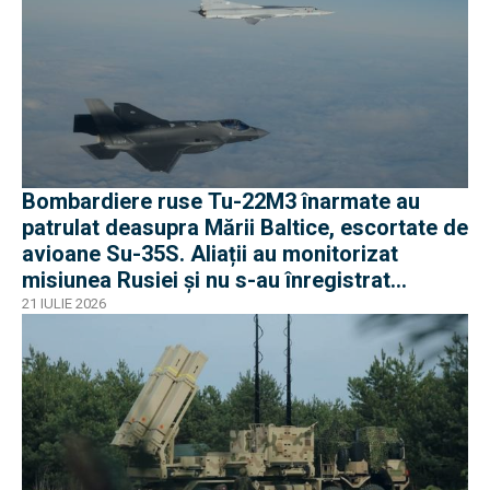
Bombardiere ruse Tu-22M3 înarmate au
patrulat deasupra Mării Baltice, escortate de
avioane Su-35S. Aliații au monitorizat
misiunea Rusiei și nu s-au înregistrat
incidente
21 IULIE 2026