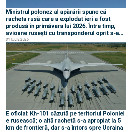
Ministrul polonez al apărării spune că
racheta rusă care a explodat ieri a fost
produsă în primăvara lui 2026. Între timp,
avioane rusești cu transponderul oprit s-au
apropiat de frontiera Poloniei
31 IULIE 2026
E oficial: Kh-101 căzută pe teritoriul Poloniei
e rusească; o altă rachetă s-a apropiat la 5
km de frontieră, dar s-a întors spre Ucraina