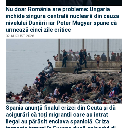
Nu doar România are probleme: Ungaria
închide singura centrală nucleară din cauza
nivelului Dunării iar Peter Magyar spune că
urmează cinci zile critice
02 AUGUST 2026
Spania anunță finalul crizei din Ceuta și dă
asigurări că toți migranții care au intrat
ilegal au părăsit enclava spaniolă. Criza