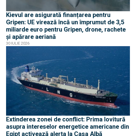
Kievul are asigurată finanțarea pentru
Gripen: UE virează încă un împrumut de 3,5
miliarde euro pentru Gripen, drone, rachete
și apărare aeriană
30 IULIE 2026
Extinderea zonei de conflict: Prima lovitură
asupra intereselor energetice americane din
Egipt activează alerta la Casa Albă