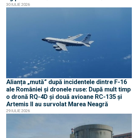
30 IULIE 2026
Alianța „mută” după incidentele dintre F-16
ale României și dronele ruse: După mult timp
o dronă RQ-4D și două avioane RC-135 și
Artemis II au survolat Marea Neagră
29 IULIE 2026