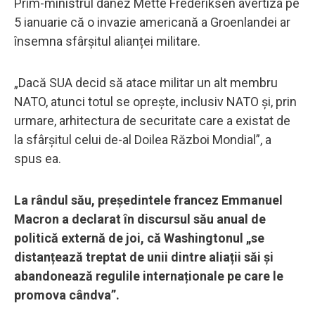
Prim-ministrul danez Mette Frederiksen avertiza pe
5 ianuarie că o invazie americană a Groenlandei ar
însemna sfârșitul alianței militare.
„Dacă SUA decid să atace militar un alt membru
NATO, atunci totul se oprește, inclusiv NATO și, prin
urmare, arhitectura de securitate care a existat de
la sfârșitul celui de-al Doilea Război Mondial”, a
spus ea.
La rândul său, președintele francez Emmanuel
Macron a declarat în discursul său anual de
politică externă de joi, că Washingtonul „se
distanțează treptat de unii dintre aliații săi și
abandonează regulile internaționale pe care le
promova cândva”.