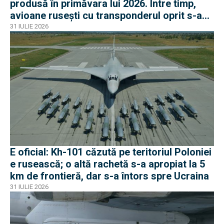
produsă în primăvara lui 2026. Între timp,
avioane rusești cu transponderul oprit s-au
apropiat de frontiera Poloniei
31 IULIE 2026
E oficial: Kh-101 căzută pe teritoriul Poloniei
e rusească; o altă rachetă s-a apropiat la 5
km de frontieră, dar s-a întors spre Ucraina
31 IULIE 2026