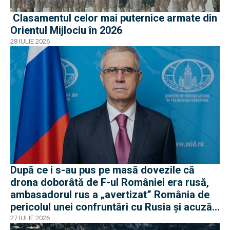
Clasamentul celor mai puternice armate din
Orientul Mijlociu în 2026
28 IULIE 2026
După ce i s-au pus pe masă dovezile că
drona doborâtă de F-ul României era rusă,
ambasadorul rus a „avertizat” România de
pericolul unei confruntări cu Rusia și acuză
o „înscenare propagandistă”
27 IULIE 2026