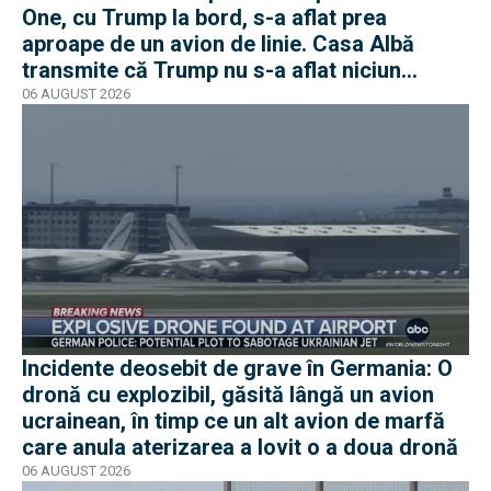
One, cu Trump la bord, s-a aflat prea
aproape de un avion de linie. Casa Albă
transmite că Trump nu s-a aflat niciun
moment în pericol
06 AUGUST 2026
Incidente deosebit de grave în Germania: O
dronă cu explozibil, găsită lângă un avion
ucrainean, în timp ce un alt avion de marfă
care anula aterizarea a lovit o a doua dronă
06 AUGUST 2026