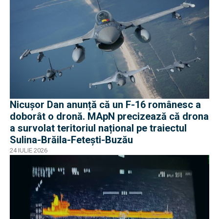
Nicușor Dan anunță că un F-16 românesc a
doborât o dronă. MApN precizează că drona
a survolat teritoriul național pe traiectul
Sulina-Brăila-Fetești-Buzău
24 IULIE 2026