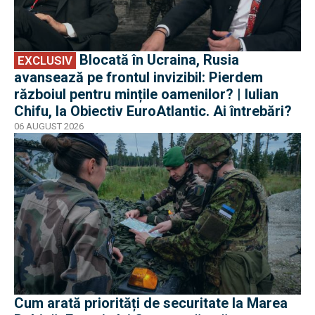
Blocată în Ucraina, Rusia
EXCLUSIV
avansează pe frontul invizibil: Pierdem
războiul pentru mințile oamenilor? | Iulian
Chifu, la Obiectiv EuroAtlantic. Ai întrebări?
06 AUGUST 2026
Cum arată priorități de securitate la Marea