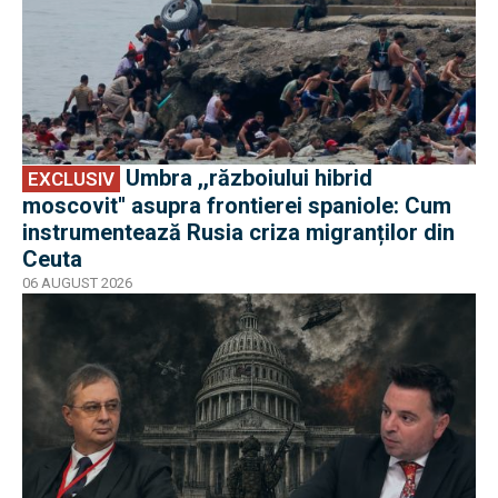
Umbra ,,războiului hibrid
EXCLUSIV
moscovit'' asupra frontierei spaniole: Cum
instrumentează Rusia criza migranților din
Ceuta
06 AUGUST 2026
EXCLUSIV