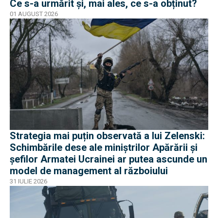
Ce s-a urmărit și, mai ales, ce s-a obținut?
01 AUGUST 2026
Strategia mai puțin observată a lui Zelenski:
Schimbările dese ale miniștrilor Apărării și
șefilor Armatei Ucrainei ar putea ascunde un
model de management al războiului
31 IULIE 2026