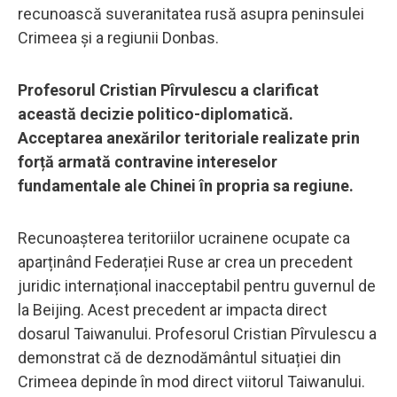
recunoască suveranitatea rusă asupra peninsulei
Crimeea și a regiunii Donbas.
Profesorul Cristian Pîrvulescu a clarificat
această decizie politico-diplomatică.
Acceptarea anexărilor teritoriale realizate prin
forță armată contravine intereselor
fundamentale ale Chinei în propria sa regiune.
Recunoașterea teritoriilor ucrainene ocupate ca
aparținând Federației Ruse ar crea un precedent
juridic internațional inacceptabil pentru guvernul de
la Beijing. Acest precedent ar impacta direct
dosarul Taiwanului. Profesorul Cristian Pîrvulescu a
demonstrat că de deznodământul situației din
Crimeea depinde în mod direct viitorul Taiwanului.