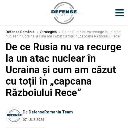
Defense România
›
Strategică
›
De ce Rusia nu va recurge la un atac
nuclear în Ucraina și cum am căzut cu toții în „capcana Războiului Rece”
De ce Rusia nu va recurge
la un atac nuclear în
Ucraina și cum am căzut
cu toții în „capcana
Războiului Rece”
De
DefenseRomania Team
07 IULIE 2026