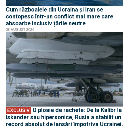
Cum războaiele din Ucraina și Iran se
contopesc într-un conflict mai mare care
absoarbe inclusiv țările neutre
03 AUGUST 2026
EXCLUSIV
O ploaie de rachete: De la Kalibr la
EXCLUSIV
Iskander sau hipersonice, Rusia a stabilit un
record absolut de lansări împotriva Ucrainei.