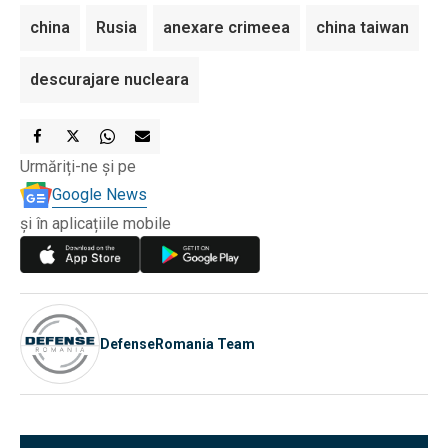
china
Rusia
anexare crimeea
china taiwan
descurajare nucleara
Urmăriți-ne și pe
Google News
și în aplicațiile mobile
DefenseRomania Team