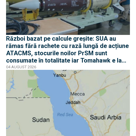
Război bazat pe calcule greșite: SUA au
rămas fără rachete cu rază lungă de acțiune
ATACMS, stocurile noilor PrSM sunt
consumate în totalitate iar Tomahawk e la
jumătate
04 AUGUST 2026