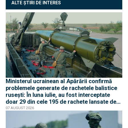
ALTE ȘTIRI DE INTERES
Ministerul ucrainean al Apărării confirmă
problemele generate de rachetele balistice
rusești: În luna iulie, au fost interceptate
doar 29 din cele 195 de rachete lansate de
armata rusă
07 AUGUST 2026