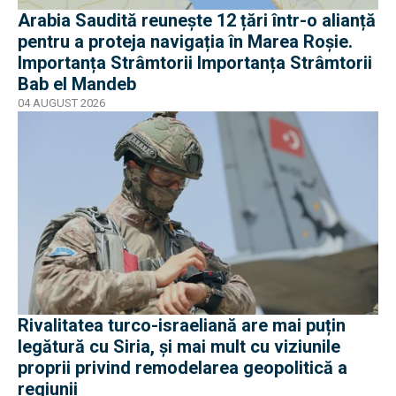
Arabia Saudită reunește 12 țări într-o alianță
pentru a proteja navigația în Marea Roșie.
Importanța Strâmtorii Importanța Strâmtorii
Bab el Mandeb
04 AUGUST 2026
Rivalitatea turco-israeliană are mai puțin
legătură cu Siria, și mai mult cu viziunile
proprii privind remodelarea geopolitică a
regiunii