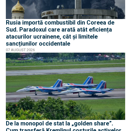
Rusia importă combustibil din Coreea de
Sud. Paradoxul care arată atât eficiența
atacurilor ucrainene, cât și limitele
sancțiunilor occidentale
07 AUGUST 2026
De la monopol de stat la „golden share”.
Cum transferă Kremlinul costurile activelor