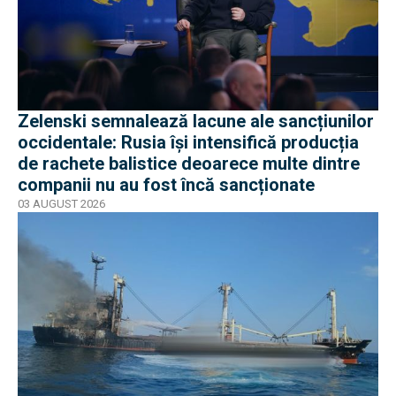
Zelenski semnalează lacune ale sancțiunilor
occidentale: Rusia își intensifică producția
de rachete balistice deoarece multe dintre
companii nu au fost încă sancționate
03 AUGUST 2026