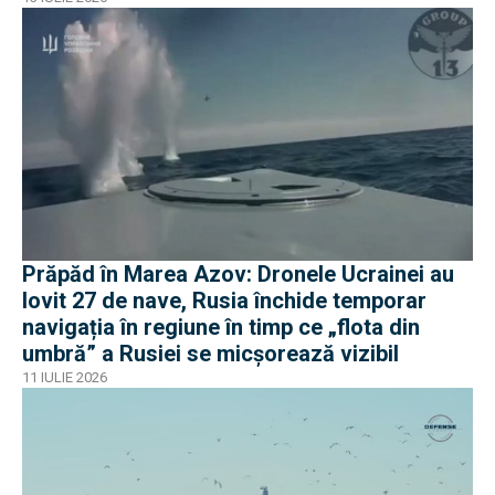
Prăpăd în Marea Azov: Dronele Ucrainei au
lovit 27 de nave, Rusia închide temporar
navigația în regiune în timp ce „flota din
umbră” a Rusiei se micșorează vizibil
11 IULIE 2026