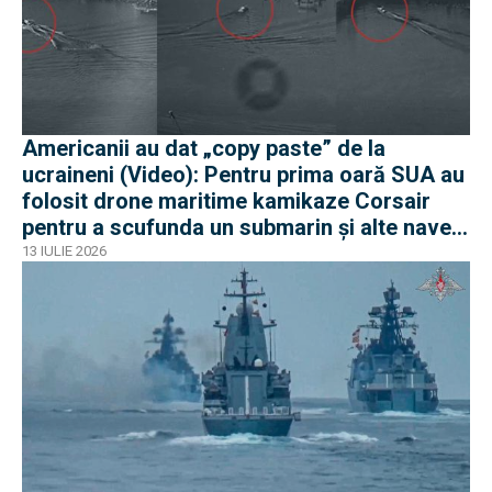
Americanii au dat „copy paste” de la
ucraineni (Video): Pentru prima oară SUA au
folosit drone maritime kamikaze Corsair
pentru a scufunda un submarin și alte nave
iraniene
13 IULIE 2026