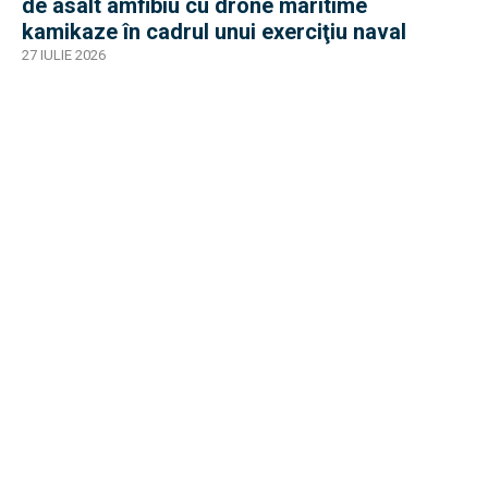
de asalt amfibiu cu drone maritime
kamikaze în cadrul unui exerciţiu naval
27 IULIE 2026