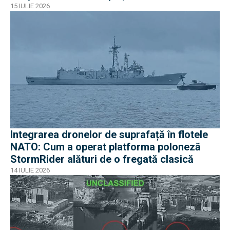
ruginit la cheu
15 IULIE 2026
Integrarea dronelor de suprafață în flotele
NATO: Cum a operat platforma poloneză
StormRider alături de o fregată clasică
14 IULIE 2026