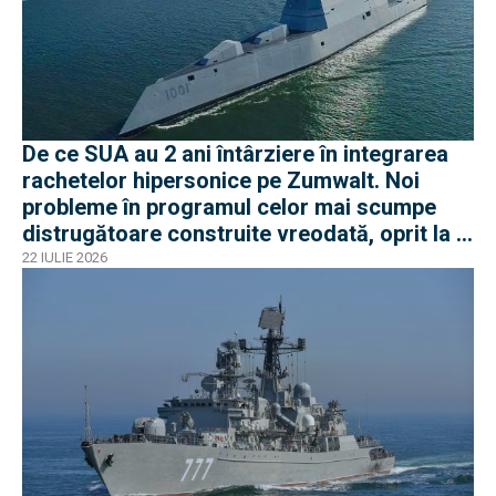
De ce SUA au 2 ani întârziere în integrarea
rachetelor hipersonice pe Zumwalt. Noi
probleme în programul celor mai scumpe
distrugătoare construite vreodată, oprit la 3
nave
22 IULIE 2026