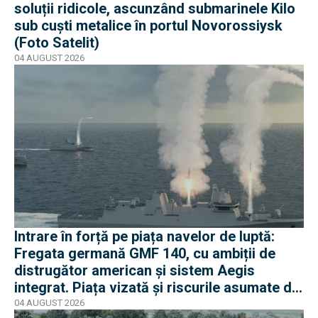
soluții ridicole, ascunzând submarinele Kilo
sub cuști metalice în portul Novorossiysk
(Foto Satelit)
04 AUGUST 2026
Intrare în forță pe piața navelor de luptă:
Fregata germană GMF 140, cu ambiții de
distrugător american și sistem Aegis
integrat. Piața vizată și riscurile asumate de
Rheinmetall
04 AUGUST 2026