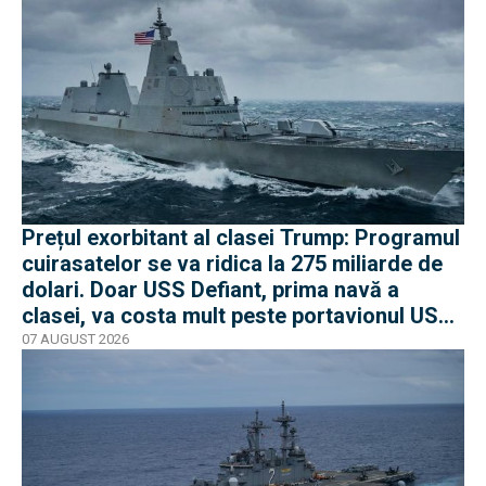
Prețul exorbitant al clasei Trump: Programul
cuirasatelor se va ridica la 275 miliarde de
dolari. Doar USS Defiant, prima navă a
clasei, va costa mult peste portavionul USS
Gerald R. Ford
07 AUGUST 2026