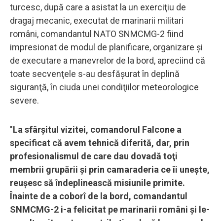
turcesc, după care a asistat la un exerciţiu de
dragaj mecanic, executat de marinarii militari
români, comandantul NATO SNMCMG-2 fiind
impresionat de modul de planificare, organizare şi
de executare a manevrelor de la bord, apreciind că
toate secvenţele s-au desfăşurat în deplină
siguranţă, în ciuda unei condiţiilor meteorologice
severe.
"
La sfârşitul vizitei, comandorul Falcone a
specificat că avem tehnică diferită, dar, prin
profesionalismul de care dau dovadă toţi
membrii grupării şi prin camaraderia ce îi uneşte,
reuşesc să îndeplinească misiunile primite.
Înainte de a coborî de la bord, comandantul
SNMCMG-2 i-a felicitat pe marinarii români şi le-