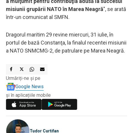
a mulţumit pentru contribuţia adusă la succesul
misiunii grupării NATO în Marea Neagră
", se arată
într-un comunicat al SMFN.
Dragorul maritim 29 revine miercuri, 31 iulie, în
portul de bază Constanţa, la finalul recentei misiunii
a NATO SNMCMG-2, de patrulare pe Marea Neagră.
Urmăriți-ne și pe
Google News
și în aplicațiile mobile
Tudor Curtifan