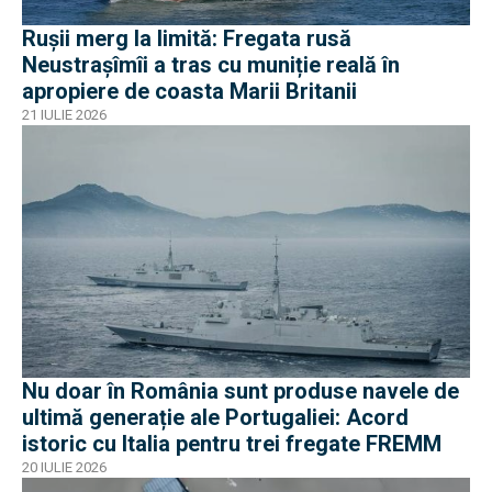
Rușii merg la limită: Fregata rusă
Neustrașîmîi a tras cu muniție reală în
apropiere de coasta Marii Britanii
21 IULIE 2026
Nu doar în România sunt produse navele de
ultimă generație ale Portugaliei: Acord
istoric cu Italia pentru trei fregate FREMM
20 IULIE 2026