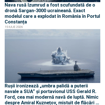
Nava rusă Izumrud a fost scufundată de o
dronă Sargan-3000 ucraineană. Exact
modelul care a explodat în România în Portul
Constanța
15 IULIE 2026
Rușii ironizează „umbra palidă a puterii
navale a SUA” și portavionul USS Gerald R.
Ford, cea mai modernă navă de luptă. Nimic
despre Amiral Kuznețov, mistuit de flăcări și