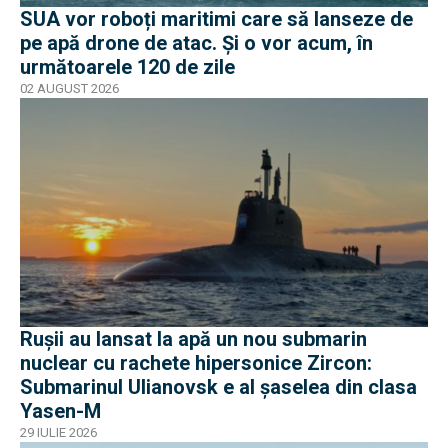
SUA vor roboți maritimi care să lanseze de
pe apă drone de atac. Și o vor acum, în
următoarele 120 de zile
02 AUGUST 2026
Rușii au lansat la apă un nou submarin
nuclear cu rachete hipersonice Zircon:
Submarinul Ulianovsk e al șaselea din clasa
Yasen-M
29 IULIE 2026