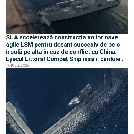
SUA accelerează construcția noilor nave
agile LSM pentru desant succesiv de pe o
insulă pe alta în caz de conflict cu China.
Eșecul Littoral Combat Ship însă îi bântuie
pe americani
16 IULIE 2026