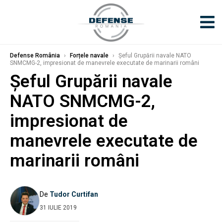
Defense România
›
Forțele navale
›
Şeful Grupării navale NATO
SNMCMG-2, impresionat de manevrele executate de marinarii români
Şeful Grupării navale
NATO SNMCMG-2,
impresionat de
manevrele executate de
marinarii români
De
Tudor Curtifan
31 IULIE 2019