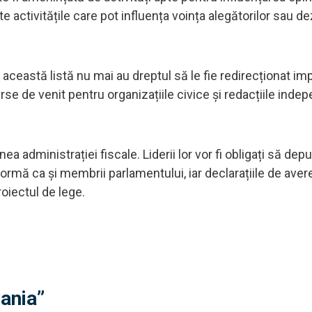
ate activitățile care pot influența voința alegătorilor sau 
n această listă nu mai au dreptul să le fie redirecționat im
rse de venit pentru organizațiile civice și redacțiile inde
a administrației fiscale. Liderii lor vor fi obligați să dep
ormă ca și membrii parlamentului, iar declarațiile de avere
roiectul de lege.
vania”