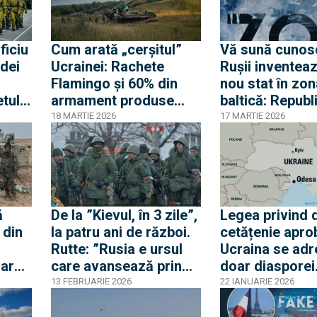
ficiu
Cum arată „cerșitul”
Vă sună cunos
ndei
Ucrainei: Rachete
Rușii inventea
Flamingo și 60% din
nou stat în zon
etul
armament produse
baltică: Republ
nți
intern. În România
Populară Narv
18 MARTIE 2026
17 MARTIE 2026
diul
securitatea e sabotată
din interior cu riscul de
a aduce Rusia la
graniță
ă
De la ”Kievul, în 3 zile”,
Legea privind 
 din
la patru ani de război.
cetățenie apro
Rutte: ”Rusia e ursul
Ucraina se ad
zare
care avansează prin
doar diasporei
Ucraina cu viteza
ucrainene
13 FEBRUARIE 2026
22 IANUARIE 2026
melcului”