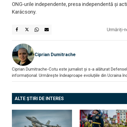
ONG-urile independente, presa independentă și activ
Karácsony.
Urmăriți-n
Ciprian Dumitrache
Ciprian Dumitrache-Cotu este jurnalist și s-a alăturat DefenseR
informațional. Urmărește îndeaproape evoluțiile din Ucraina încă
ALTE ȘTIRI DE INTERES