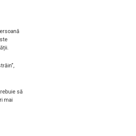
 persoană
este
ții.
trăin”,
trebuie să
ri mai