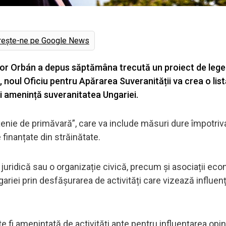
rește-ne pe Google News
tor Orbán a depus săptămâna trecută un proiect de lege 
, noul Oficiu pentru Apărarea Suveranității va crea o list
 și amenință suveranitatea Ungariei.
țenie de primăvară”, care va include măsuri dure împotri
finanțate din străinătate.
uridică sau o organizație civică, precum și asociații ec
gariei prin desfășurarea de activități care vizează influen
e fi amenințată de activități apte pentru influențarea opin