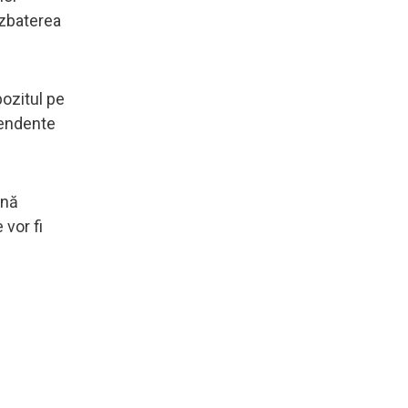
dezbaterea
pozitul pe
pendente
ună
 vor fi