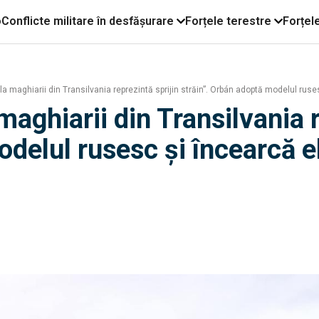
o
Conflicte militare în desfășurare
Forțele terestre
Forțel
e la maghiarii din Transilvania reprezintă sprijin străin”. Orbán adoptă modelul ru
 maghiarii din Transilvania 
odelul rusesc și încearcă e