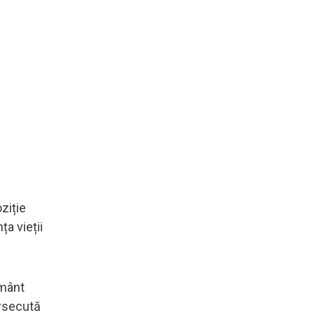
ziție
a vieții
ământ
ersecută