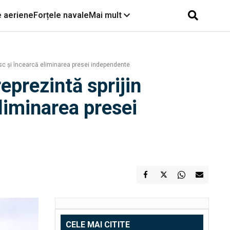
e aeriene
Forțele navale
Mai mult
sesc și încearcă eliminarea presei independente
reprezintă sprijin
liminarea presei
CELE MAI CITITE