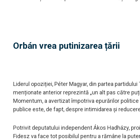
Orbán vrea putinizarea țării
Liderul opoziției, Péter Magyar, din partea partidului 
menționate anterior reprezintă „un alt pas către puț
Momentum, a avertizat împotriva epurărilor politice î
publice este, de fapt, despre intimidarea și reducere
Potrivit deputatului independent Ákos Hadházy, pro
Fidesz va face tot posibilul pentru a rămâne la pute