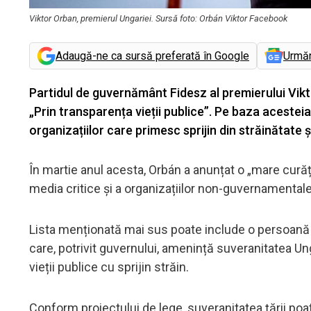
Viktor Orban, premierul Ungariei. Sursă foto: Orbán Viktor Facebook
Adaugă-ne ca sursă preferată în Google
Urmă
Partidul de guvernământ Fidesz al premierului Vik
„Prin transparența vieții publice”. Pe baza acesteia
organizațiilor care primesc sprijin din străinătate
În martie anul acesta, Orbán a anunțat o „mare cură
media critice și a organizațiilor non-guvernamentale 
Lista menționată mai sus poate include o persoană j
care, potrivit guvernului, amenință suveranitatea Un
vieții publice cu sprijin străin.
Conform proiectului de lege, suveranitatea țării poat