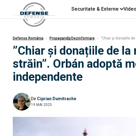
Securitate & Externe
Vide
Defense România
›
Propagandă/Dezinformare
›
”Chiar și donațiile d
”Chiar și donațiile de la
străin”. Orbán adoptă m
independente
De
Ciprian Dumitrache
19 MAI 2025