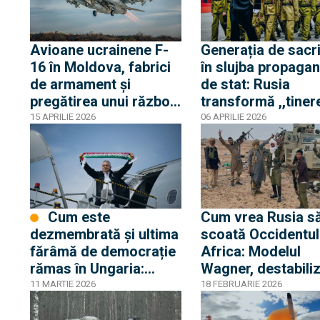
Avioane ucrainene F-
Generația de sacri
16 în Moldova, fabrici
în slujba propaga
de armament și
de stat: Rusia
pregătirea unui război
transformă ,,tiner
cu Rusia: De ce e
paramilitar'' în age
15 APRILIE 2026
06 APRILIE 2026
Armata Națională țintă
de influență în me
preferată a fake news-
digital
ul
Cum este
Cum vrea Rusia s
dezmembrată şi ultima
scoată Occidentul
fărâmă de democrație
Africa: Modelul
rămas în Ungaria:
Wagner, destabili
Maşina de propagandă
sau dezinformare
11 MARTIE 2026
18 FEBRUARIE 2026
a Rusiei pune umărul la