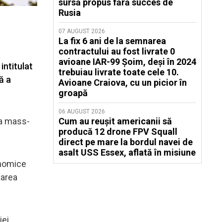
sursă propus fără succes de
Rusia
07 AUGUST 2026
La fix 6 ani de la semnarea
contractului au fost livrate 0
avioane IAR-99 Șoim, deși în 2024
intitulat
trebuiau livrate toate cele 10.
ă a
Avioane Craiova, cu un picior în
groapă
06 AUGUST 2026
va mass-
Cum au reușit americanii să
producă 12 drone FPV Squall
direct pe mare la bordul navei de
asalt USS Essex, aflată în misiune
onomice
țarea
iei