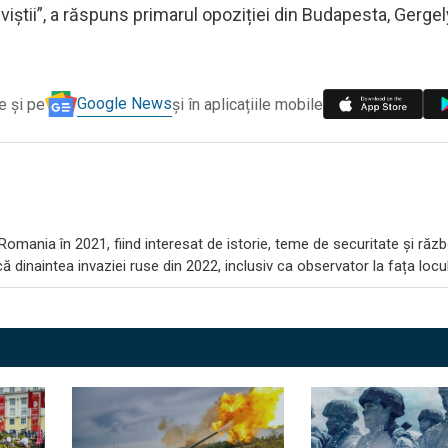
iștii”, a răspuns primarul opoziției din Budapesta, Gergel
Google News
e și pe
și în aplicațiile mobile
omania în 2021, fiind interesat de istorie, teme de securitate și răzb
 dinaintea invaziei ruse din 2022, inclusiv ca observator la fața locul