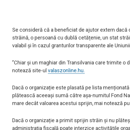
Se consideră că a beneficiat de ajutor extern dacă o 
străină, o persoană cu dublă cetățenie, un stat străi
valabil și în cazul granturilor transparente ale Uniuni
”Chiar și un maghiar din Transilvania care trimite o 
notează site-ul
valaszonline.hu.
Dacă o organizație este plasată pe lista menționată a
plătească aceeași sumă către așa-numitul Fond Naț
mare decât valoarea acestui sprijin, mai notează pub
Dacă o organizație a primit sprijin străin și nu plăt
administrația fiscală poate interzice activitățile orga