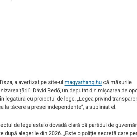
Tisza, a avertizat pe site-ul
magyarhang.hu
că măsurile
inizarea țării”. Dávid Bedő, un deputat din mișcarea de opo
n legătură cu proiectul de lege. „Legea privind transparenț
a la tăcere a presei independente”, a subliniat el.
iectul de lege este o dovadă clară că partidul de guvern
re după alegerile din 2026. „Este o poliție secretă care p