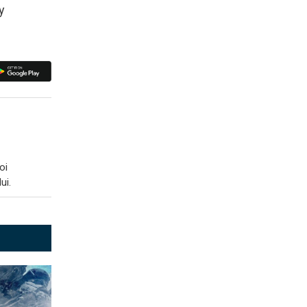
y
oi
ui.