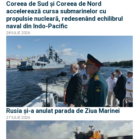
Coreea de Sud și Coreea de Nord
accelerează cursa submarinelor cu
propulsie nucleară, redesenând echilibrul
naval din Indo-Pacific
28 IULIE 2026
Rusia și-a anulat parada de Ziua Marinei
27 IULIE 2026