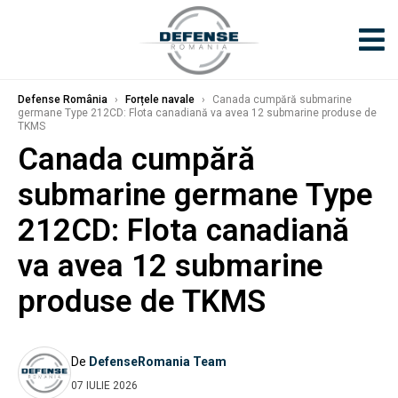
Defense România
›
Forțele navale
›
Canada cumpără submarine
germane Type 212CD: Flota canadiană va avea 12 submarine produse de
TKMS
Canada cumpără
submarine germane Type
212CD: Flota canadiană
va avea 12 submarine
produse de TKMS
De
DefenseRomania Team
07 IULIE 2026