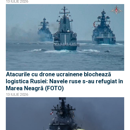
iraniene
13 IULIE 2026
Atacurile cu drone ucrainene blochează
logistica Rusiei: Navele ruse s-au refugiat în
Marea Neagră (FOTO)
13 IULIE 2026