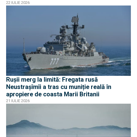
nave
22 IULIE 2026
Rușii merg la limită: Fregata rusă
Neustrașîmîi a tras cu muniție reală în
apropiere de coasta Marii Britanii
21 IULIE 2026