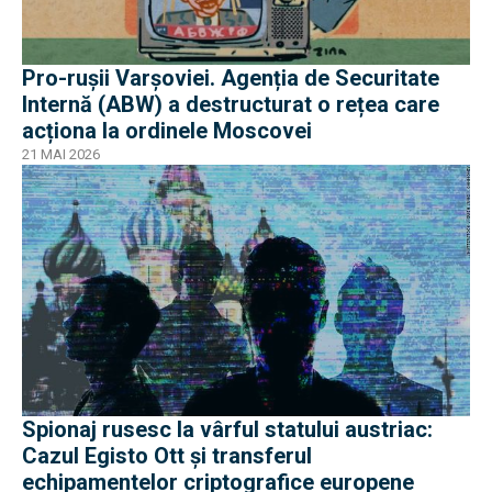
Pro-rușii Varșoviei. Agenția de Securitate
Internă (ABW) a destructurat o rețea care
acționa la ordinele Moscovei
21 MAI 2026
Spionaj rusesc la vârful statului austriac:
Cazul Egisto Ott și transferul
echipamentelor criptografice europene