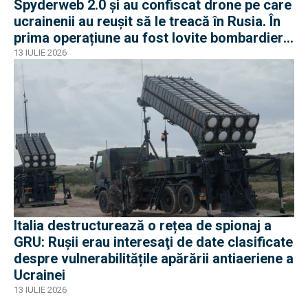
Spyderweb 2.0 și au confiscat drone pe care
ucrainenii au reușit să le treacă în Rusia. În
prima operațiune au fost lovite bombardiere
Tu-95 sau Tu-22M3
13 IULIE 2026
Italia destructurează o rețea de spionaj a
GRU: Ruşii erau interesaţi de date clasificate
despre vulnerabilitățile apărării antiaeriene a
Ucrainei
13 IULIE 2026