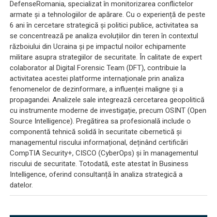
DefenseRomania, specializat în monitorizarea conflictelor
armate și a tehnologiilor de apărare. Cu o experiență de peste
6 ani în cercetare strategică și politici publice, activitatea sa
se concentrează pe analiza evoluțiilor din teren în contextul
războiului din Ucraina și pe impactul noilor echipamente
militare asupra strategiilor de securitate. În calitate de expert
colaborator al Digital Forensic Team (DFT), contribuie la
activitatea acestei platforme internaționale prin analiza
fenomenelor de dezinformare, a influenței maligne și a
propagandei. Analizele sale integrează cercetarea geopolitică
cu instrumente moderne de investigație, precum OSINT (Open
Source Intelligence). Pregătirea sa profesională include o
componentă tehnică solidă în securitate cibernetică și
managementul riscului informațional, deținând certificări
CompTIA Security+, CISCO (CyberOps) și în managementul
riscului de securitate. Totodată, este atestat în Business
Intelligence, oferind consultanță în analiza strategică a
datelor.