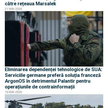
către rețeaua Marsalek
21 MAI 2026
Eliminarea dependenței tehnologice de SUA:
Serviciile germane preferă soluția franceză
ArgonOS în detrimentul Palantir pentru
operațiunile de contrainformații
16 MAI 2026