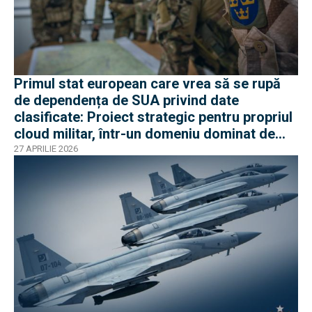
Primul stat european care vrea să se rupă
de dependența de SUA privind date
clasificate: Proiect strategic pentru propriul
cloud militar, într-un domeniu dominat de
americani
27 APRILIE 2026