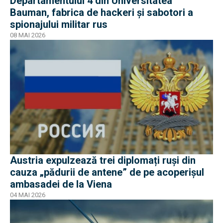
Departamentului 4 din Universitatea
Bauman, fabrica de hackeri și sabotori a
spionajului militar rus
08 MAI 2026
Austria expulzează trei diplomați ruși din
cauza „pădurii de antene” de pe acoperișul
ambasadei de la Viena
04 MAI 2026
EXCLUSIV