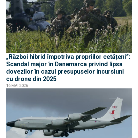
„Război hibrid împotriva propriilor cetățeni”:
Scandal major în Danemarca privind lipsa
dovezilor în cazul presupuselor incursiuni
cu drone din 2025
16 MAI 2026