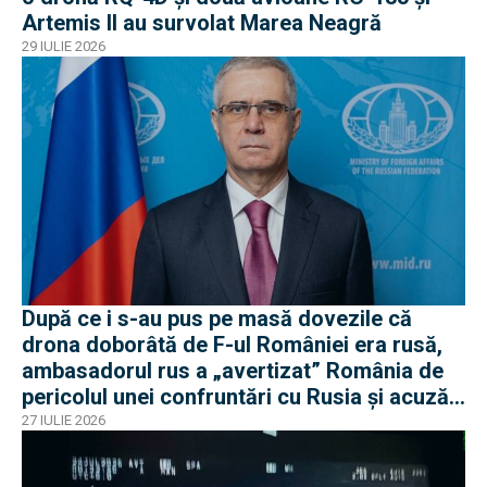
Artemis II au survolat Marea Neagră
29 IULIE 2026
După ce i s-au pus pe masă dovezile că
drona doborâtă de F-ul României era rusă,
ambasadorul rus a „avertizat” România de
pericolul unei confruntări cu Rusia și acuză
o „înscenare propagandistă”
27 IULIE 2026