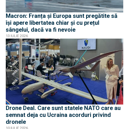
Macron: Franța și Europa sunt pregătite să
își apere libertatea chiar și cu prețul
sângelui, dacă va fi nevoie
13 IULIE 2026
Drone Deal. Care sunt statele NATO care au
semnat deja cu Ucraina acorduri privind
dronele
10 IULIE 2026