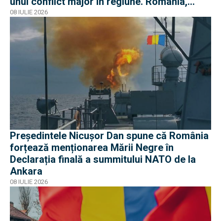
unui conflict major în regiune. România,
parte a proiectului
08 IULIE 2026
Președintele Nicușor Dan spune că România
forțează menționarea Mării Negre în
Declarația finală a summitului NATO de la
Ankara
08 IULIE 2026