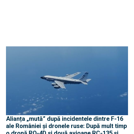
Alianța „mută” după incidentele dintre F-16
ale României și dronele ruse: După mult timp
o dronă RQ-4D și două avioane RC-135 și