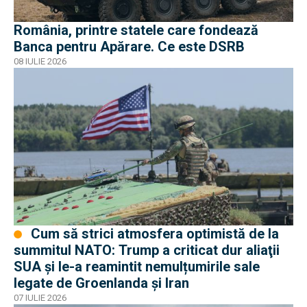
România, printre statele care fondează
Banca pentru Apărare. Ce este DSRB
08 IULIE 2026
Cum să strici atmosfera optimistă de la
summitul NATO: Trump a criticat dur aliaţii
SUA şi le-a reamintit nemulțumirile sale
legate de Groenlanda şi Iran
07 IULIE 2026