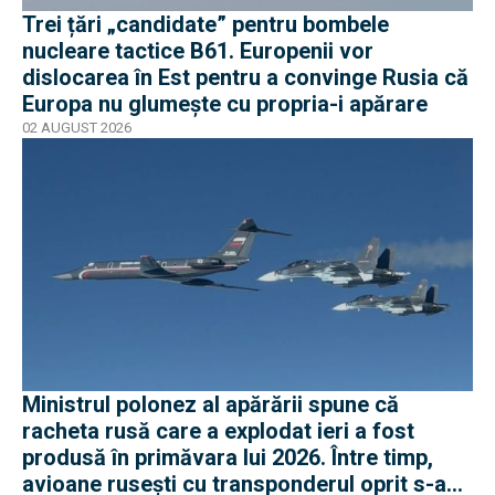
Trei țări „candidate” pentru bombele
nucleare tactice B61. Europenii vor
dislocarea în Est pentru a convinge Rusia că
Europa nu glumește cu propria-i apărare
02 AUGUST 2026
Ministrul polonez al apărării spune că
racheta rusă care a explodat ieri a fost
produsă în primăvara lui 2026. Între timp,
avioane rusești cu transponderul oprit s-au