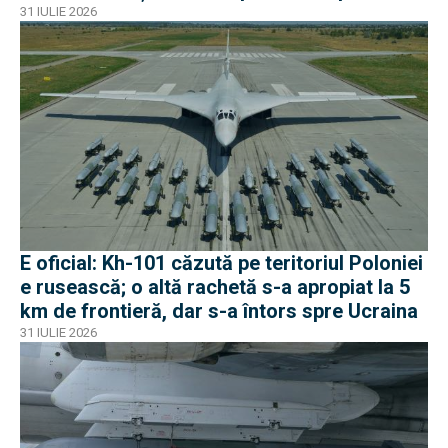
apropiat de frontiera Poloniei
31 IULIE 2026
E oficial: Kh-101 căzută pe teritoriul Poloniei
e rusească; o altă rachetă s-a apropiat la 5
km de frontieră, dar s-a întors spre Ucraina
31 IULIE 2026