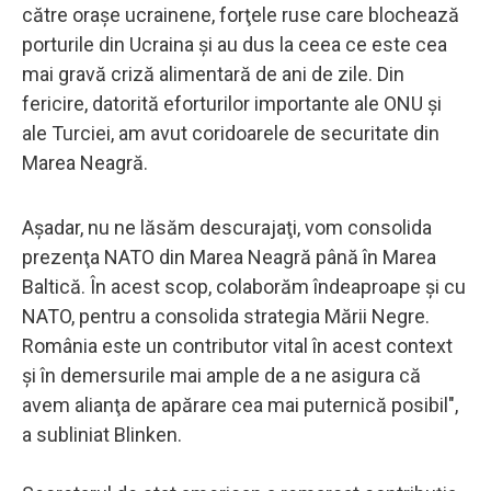
către oraşe ucrainene, forţele ruse care blochează
porturile din Ucraina şi au dus la ceea ce este cea
mai gravă criză alimentară de ani de zile. Din
fericire, datorită eforturilor importante ale ONU şi
ale Turciei, am avut coridoarele de securitate din
Marea Neagră.
Aşadar, nu ne lăsăm descurajaţi, vom consolida
prezenţa NATO din Marea Neagră până în Marea
Baltică. În acest scop, colaborăm îndeaproape şi cu
NATO, pentru a consolida strategia Mării Negre.
România este un contributor vital în acest context
şi în demersurile mai ample de a ne asigura că
avem alianţa de apărare cea mai puternică posibil",
a subliniat Blinken.