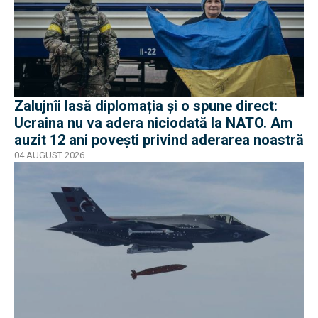
Zalujnîi lasă diplomația și o spune direct:
Ucraina nu va adera niciodată la NATO. Am
auzit 12 ani povești privind aderarea noastră
04 AUGUST 2026