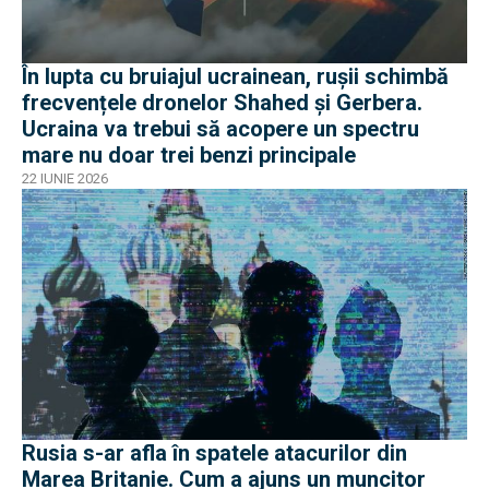
În lupta cu bruiajul ucrainean, rușii schimbă
frecvențele dronelor Shahed și Gerbera.
Ucraina va trebui să acopere un spectru
mare nu doar trei benzi principale
22 IUNIE 2026
Rusia s-ar afla în spatele atacurilor din
Marea Britanie. Cum a ajuns un muncitor