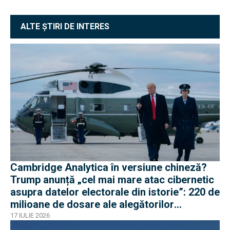
ALTE ȘTIRI DE INTERES
Cambridge Analytica în versiune chineză?
Trump anunță „cel mai mare atac cibernetic
asupra datelor electorale din istorie”: 220 de
milioane de dosare ale alegătorilor
americani
17 IULIE 2026