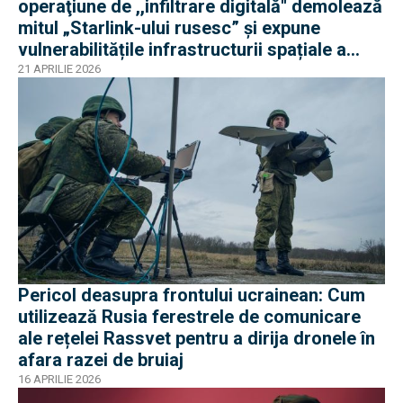
operaţiune de ,,infiltrare digitală'' demolează
mitul „Starlink-ului rusesc” și expune
vulnerabilitățile infrastructurii spațiale a
Rusie
21 APRILIE 2026
Pericol deasupra frontului ucrainean: Cum
utilizează Rusia ferestrele de comunicare
ale rețelei Rassvet pentru a dirija dronele în
afara razei de bruiaj
16 APRILIE 2026