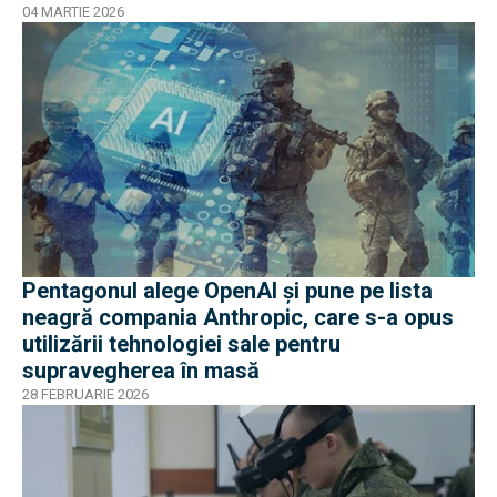
04 MARTIE 2026
Pentagonul alege OpenAI și pune pe lista
neagră compania Anthropic, care s-a opus
utilizării tehnologiei sale pentru
supravegherea în masă
28 FEBRUARIE 2026