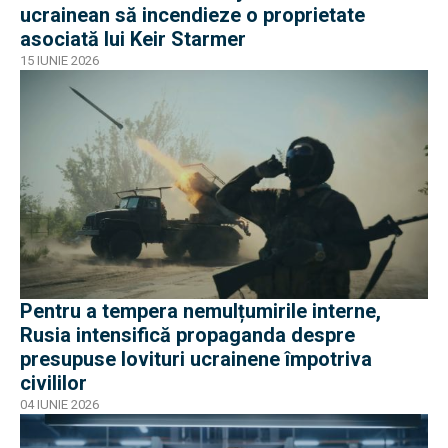
ucrainean să incendieze o proprietate
asociată lui Keir Starmer
15 IUNIE 2026
Pentru a tempera nemulțumirile interne,
Rusia intensifică propaganda despre
presupuse lovituri ucrainene împotriva
civililor
04 IUNIE 2026