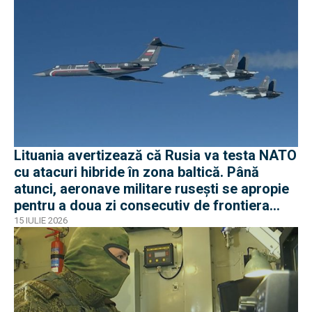
Lituania avertizează că Rusia va testa NATO
cu atacuri hibride în zona baltică. Până
atunci, aeronave militare rusești se apropie
pentru a doua zi consecutiv de frontiera
Poloniei
15 IULIE 2026