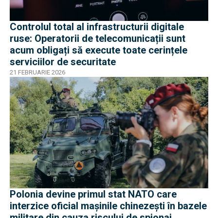
Controlul total al infrastructurii digitale
ruse: Operatorii de telecomunicații sunt
acum obligați să execute toate cerințele
serviciilor de securitate
21 FEBRUARIE 2026
Polonia devine primul stat NATO care
interzice oficial mașinile chinezești în bazele
militare din cauza riscului de spionaj