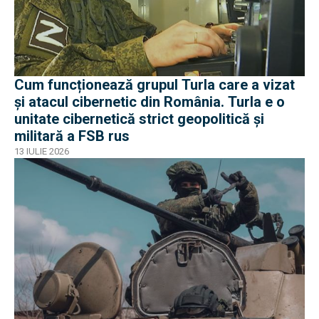
Cum funcționează grupul Turla care a vizat
și atacul cibernetic din România. Turla e o
unitate cibernetică strict geopolitică și
militară a FSB rus
13 IULIE 2026