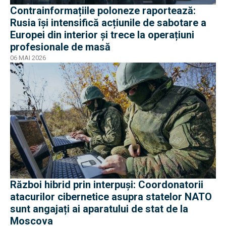
Contrainformațiile poloneze raportează:
Rusia își intensifică acțiunile de sabotare a
Europei din interior și trece la operațiuni
profesionale de masă
06 MAI 2026
Război hibrid prin interpuși: Coordonatorii
atacurilor cibernetice asupra statelor NATO
sunt angajați ai aparatului de stat de la
Moscova