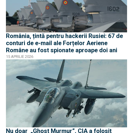
România, țintă pentru hackerii Rusiei: 67 de
conturi de e-mail ale Forțelor Aeriene
Române au fost spionate aproape doi ani
15 APRILIE 2026
Nu doar „Ghost Murmur”. CIA a folosit