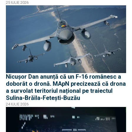
25 IULIE 2026
Nicușor Dan anunță că un F-16 românesc a
doborât o dronă. MApN precizează că drona
a survolat teritoriul național pe traiectul
Sulina-Brăila-Fetești-Buzău
24 IULIE 2026