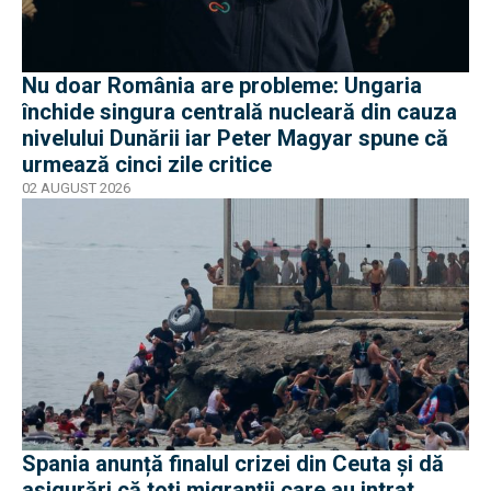
Nu doar România are probleme: Ungaria
închide singura centrală nucleară din cauza
nivelului Dunării iar Peter Magyar spune că
urmează cinci zile critice
02 AUGUST 2026
Spania anunță finalul crizei din Ceuta și dă
asigurări că toți migranții care au intrat