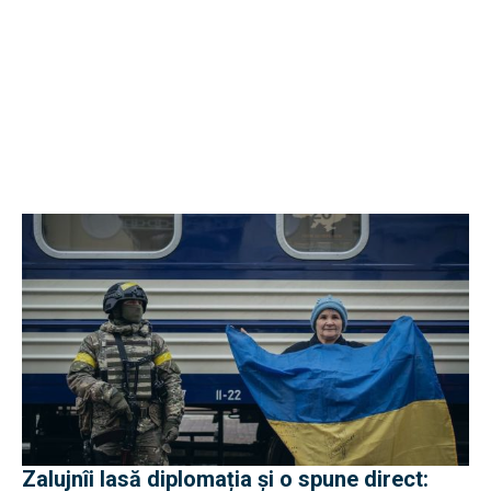
Zalujnîi lasă diplomația și o spune direct: