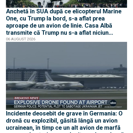
Anchetă în SUA după ce elicopterul Marine
One, cu Trump la bord, s-a aflat prea
aproape de un avion de linie. Casa Albă
transmite că Trump nu s-a aflat niciun
moment în pericol
06 AUGUST 2026
Incidente deosebit de grave în Germania: O
dronă cu explozibil, găsită lângă un avion
ucrainean, în timp ce un alt avion de marfă