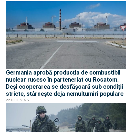
Germania aprobă producția de combustibil
nuclear rusesc în parteneriat cu Rosatom.
Deși cooperarea se desfășoară sub condiții
stricte, stârnește deja nemulțumiri populare
22 IULIE 2026