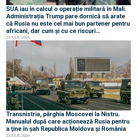
SUA iau în calcul o operație militară în Mali.
Administrația Trump pare dornică să arate
că Rusia nu este cel mai bun partener pentru
africani, dar cum și cu ce riscuri
operaționale?
23 IULIE 2026
Transnistria, pârghia Moscovei la Nistru.
Manualul după care acționează Rusia pentru
a ține în șah Republica Moldova și România
23 IULIE 2026