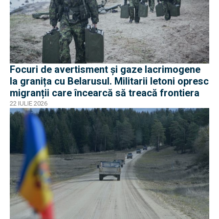
Focuri de avertisment și gaze lacrimogene
la granița cu Belarusul. Militarii letoni opresc
migranții care încearcă să treacă frontiera
22 IULIE 2026