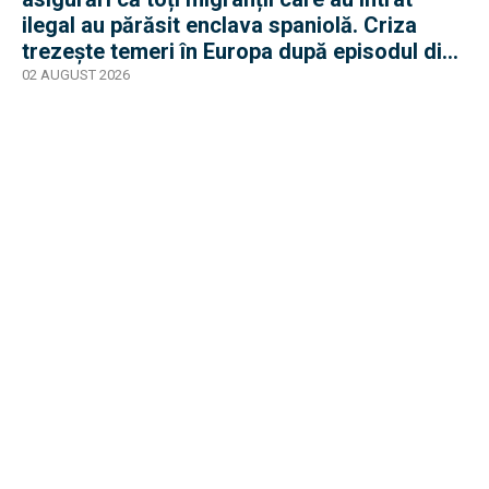
ilegal au părăsit enclava spaniolă. Criza
trezește temeri în Europa după episodul din
2015
02 AUGUST 2026