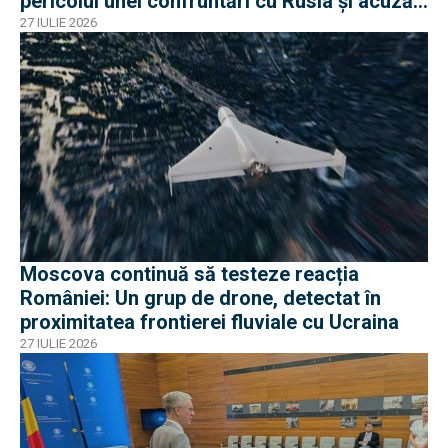
pericolul unei confruntări cu Rusia și acuză
o „înscenare propagandistă”
27 IULIE 2026
Moscova continuă să testeze reacția
României: Un grup de drone, detectat în
proximitatea frontierei fluviale cu Ucraina
27 IULIE 2026