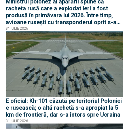
Ministrul polonez al apărării spune că
racheta rusă care a explodat ieri a fost
produsă în primăvara lui 2026. Între timp,
avioane rusești cu transponderul oprit s-au
apropiat de frontiera Poloniei
31 IULIE 2026
E oficial: Kh-101 căzută pe teritoriul Poloniei
e rusească; o altă rachetă s-a apropiat la 5
km de frontieră, dar s-a întors spre Ucraina
31 IULIE 2026