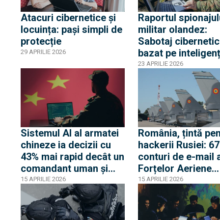
Atacuri cibernetice și
Raportul spionajul
locuința: pași simpli de
militar olandez:
protecție
Sabotaj cibernetic
bazat pe inteligen
29 APRILIE 2026
artificială și planur
23 APRILIE 2026
pentru atacarea
teritoriului NATO
Sistemul AI al armatei
România, țintă pe
chineze ia decizii cu
hackerii Rusiei: 6
43% mai rapid decât un
conturi de e-mail 
comandant uman și
Forțelor Aeriene
răspunde aproape de
Române au fost
15 APRILIE 2026
15 APRILIE 2026
două ori mai bine la
spionate aproape 
lipsa unor informații
ani