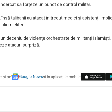
încercat să forţeze un punct de control militar.
să talibanii au atacat în trecut medici și asistenți implic
oliomielitei.
un deceniu de violenţe orchestrate de militanţi islamişti,
seze atacuri surpriză.
Google News
e și pe
și în aplicațiile mobile