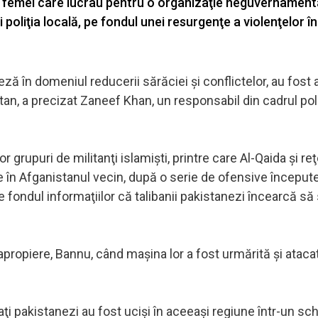
ru femei care lucrau pentru o organizaţie neguvernament
 poliţia locală, pe fondul unei resurgenţe a violenţelor în
ză în domeniul reducerii sărăciei şi conflictelor, au fost 
an, a precizat Zaneef Khan, un responsabil din cadrul poliţ
r grupuri de militanţi islamişti, printre care Al-Qaida şi re
 în Afganistanul vecin, după o serie de ofensive începute
pe fondul informaţiilor că talibanii pakistanezi încearcă să
propiere, Bannu, când maşina lor a fost urmărită şi ataca
daţi pakistanezi au fost ucişi în aceeaşi regiune într-un s