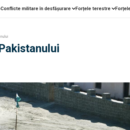
o
Conflicte militare în desfășurare
Forțele terestre
Forțel
anului
 Pakistanului