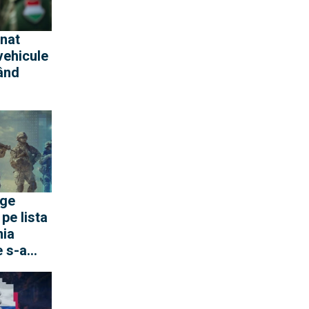
rnat
vehicule
rând
ege
pe lista
ia
e s-a
e pentru
 în