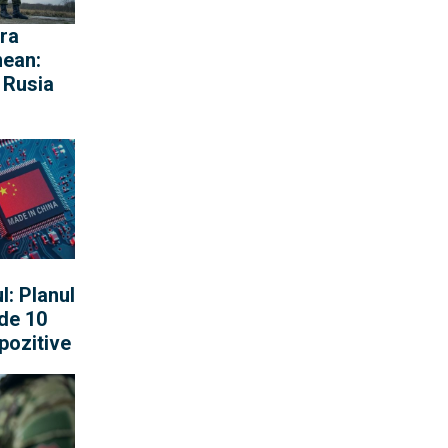
ra
nean:
 Rusia
 rețelei
a dirija
a razei
l: Planul
 de 10
pozitive