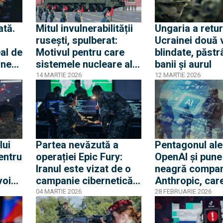
ată.
Mitul invulnerabilității
Ungaria a retu
rusești, spulberat:
Ucrainei două 
eal de
Motivul pentru care
blindate, păst
ineze
sistemele nucleare ale
banii și aurul
Federației Ruse sunt
14 MARTIE 2026
12 MARTIE 2026
r din
compromise direct de
breșele de securitate
cibernetică
lui
Partea nevăzută a
Pentagonul al
entru
operației Epic Fury:
OpenAI și pune 
Iranul este vizat de o
neagră compan
voie
campanie cibernetică
Anthropic, car
 noi
masivă care perturbă
opus utilizării
04 MARTIE 2026
28 FEBRUARIE 2026
n
fluxul de informații
tehnologiei sal
e de
necesare procesului
supravegherea