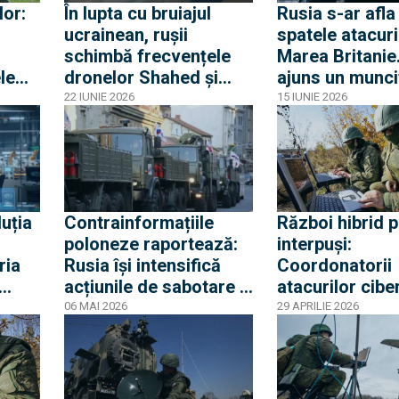
lor:
În lupta cu bruiajul
Rusia s-ar afla 
ucrainean, rușii
spatele atacuri
schimbă frecvențele
Marea Britanie
ele
dronelor Shahed și
ajuns un munci
Gerbera. Ucraina va
ucrainean să
22 IUNIE 2026
15 IUNIE 2026
trebui să acopere un
incendieze o
spectru mare nu doar
proprietate aso
trei benzi principale
Keir Starmer
uția
Contrainformațiile
Război hibrid p
poloneze raportează:
interpuși:
ria
Rusia își intensifică
Coordonatorii
acțiunile de sabotare a
atacurilor cibe
Europei din interior și
asupra statel
06 MAI 2026
29 APRILIE 2026
trece la operațiuni
sunt angajați a
profesionale de masă
aparatului de s
Moscova