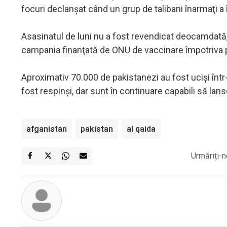
focuri declanşat când un grup de talibani înarmaţi a 
Asasinatul de luni nu a fost revendicat deocamdată, în
campania finanţată de ONU de vaccinare împotriva p
Aproximativ 70.000 de pakistanezi au fost ucişi într-
fost respinşi, dar sunt în continuare capabili să lan
afganistan
pakistan
al qaida
Urmăriți-n