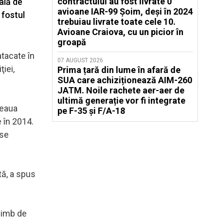
contractului au fost livrate 0
ală de
avioane IAR-99 Șoim, deși în 2024
 fostul
trebuiau livrate toate cele 10.
Avioane Craiova, cu un picior în
groapă
atacate în
07 AUGUST 2026
iei,
Prima țară din lume în afară de
SUA care achiziționează AIM-260
JATM. Noile rachete aer-aer de
ultimă generație vor fi integrate
ţeaua
pe F-35 și F/A-18
 în 2014.
 se
tă, a spus
chimb de