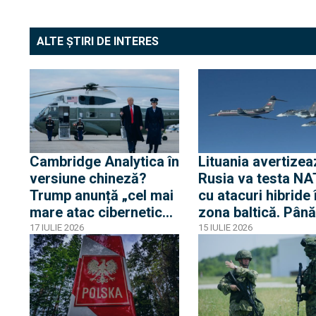
ALTE ȘTIRI DE INTERES
Cambridge Analytica în
Lituania avertizea
versiune chineză?
Rusia va testa N
Trump anunță „cel mai
cu atacuri hibride 
mare atac cibernetic
zona baltică. Până
asupra datelor
atunci, aeronave
17 IULIE 2026
15 IULIE 2026
electorale din istorie”:
militare rusești se
220 de milioane de
apropie pentru a 
dosare ale alegătorilor
zi consecutiv de
americani
frontiera Poloniei