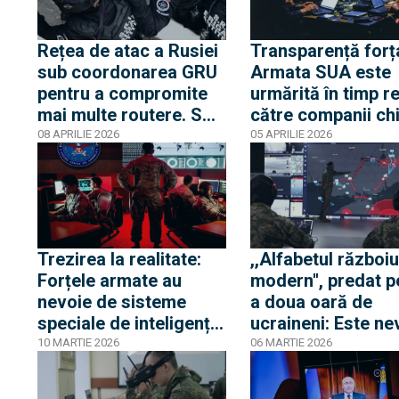
Rețea de atac a Rusiei
Transparență forț
sub coordonarea GRU
Armata SUA este
pentru a compromite
urmărită în timp r
mai multe routere. SRI
către companii ch
a participat alături de
specializate în
08 APRILIE 2026
05 APRILIE 2026
FBI la destructurarea
procesarea datelo
rețelei în operațiunea
surse deschise
Masquerade
Trezirea la realitate:
,,Alfabetul războiu
Forțele armate au
modern'', predat p
nevoie de sisteme
a doua oară de
speciale de inteligență
ucraineni: Este ne
artificială
de integrarea unor
10 MARTIE 2026
06 MARTIE 2026
sisteme de luptă î
structurile militar