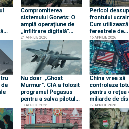
ui
Compromiterea
Pericol deasup
sistemului Gonets: O
frontului ucrai
amplă operaţiune de
Cum utilizează
ță
,,infiltrare digitală''
ferestrele de
i
demolează mitul
comunicare ale
21 APRILIE 2026
16 APRILIE 2026
„Starlink-ului rusesc”
Rassvet pentru 
și expune
dronele în afar
vulnerabilitățile
de bruiaj
infrastructurii spațiale
a Rusie
ntru
Nu doar „Ghost
China vrea să
7 de
Murmur”. CIA a folosit
controleze totu
ale
programul Pegasus
pentru o rețea
pentru a salva pilotul
miliarde de dis
avionului F-15 doborât
13 APRILIE 2026
12 APRILIE 2026
doi
în Iran