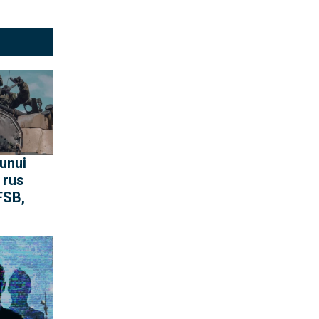
 unui
 rus
FSB,
ritică.
onfirmă
SB