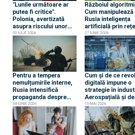
"Lunile următoare ar
Războiul algoritmi
putea fi critice".
Cum manipulează
Polonia, avertizată
Rusia inteligența
asupra riscului unor
artificială prin reț
provocări militare din
masive de site-uri
03 IULIE 2026
27 IUNIE 2026
partea Rusiei.
false
Scenariile luate în
calcul
Pentru a tempera
Cum și de ce revol
nemulțumirile interne,
digitală impune o
Rusia intensifică
strategie în indust
propaganda despre
Aerospațială și de
presupuse lovituri
Apărare
04 IUNIE 2026
15 MAI 2026
ucrainene împotriva
civililor