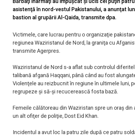
Bărbaţi înarmaţi au împuşcat şi ucis cel puţin pat
asistenţă în nord-vestul Pakistanului, a anunţat luni
bastion al grupării Al-Qaida, transmite dpa.
Victimele, care lucrau pentru o organizaţie pakistane
regiunea Waziristanul de Nord, la graniţa cu Afganist
transmite Agerpres.
Waziristanul de Nord s-a aflat sub controlul diferitelo
talibană afgană Haqqani, până când au fost alungate
Violenţele au reizbucnit în regiune în ultimele luni, 
regrupeze şi să-şi recucerească fosta bază.
Femeile călătoreau din Waziristan spre un oraş din a
un alt ofiţer de poliţie, Dost Eid Khan.
Incidentul a avut loc la patru zile după ce patru sol