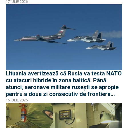
americani
17 IULIE 2026
Lituania avertizează că Rusia va testa NATO
cu atacuri hibride în zona baltică. Până
atunci, aeronave militare rusești se apropie
pentru a doua zi consecutiv de frontiera
Poloniei
15 IULIE 2026