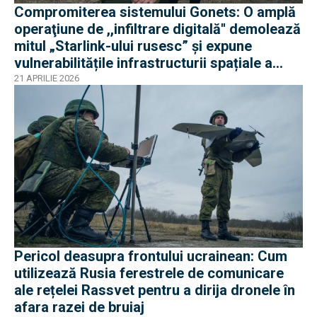
Compromiterea sistemului Gonets: O amplă
operaţiune de ,,infiltrare digitală'' demolează
mitul „Starlink-ului rusesc” și expune
vulnerabilitățile infrastructurii spațiale a
Rusie
21 APRILIE 2026
Pericol deasupra frontului ucrainean: Cum
utilizează Rusia ferestrele de comunicare
ale rețelei Rassvet pentru a dirija dronele în
afara razei de bruiaj