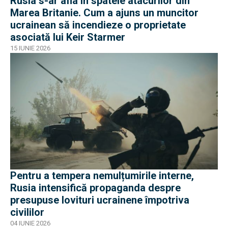
Rusia s-ar afla în spatele atacurilor din
Marea Britanie. Cum a ajuns un muncitor
ucrainean să incendieze o proprietate
asociată lui Keir Starmer
15 IUNIE 2026
Pentru a tempera nemulțumirile interne,
Rusia intensifică propaganda despre
presupuse lovituri ucrainene împotriva
civililor
04 IUNIE 2026