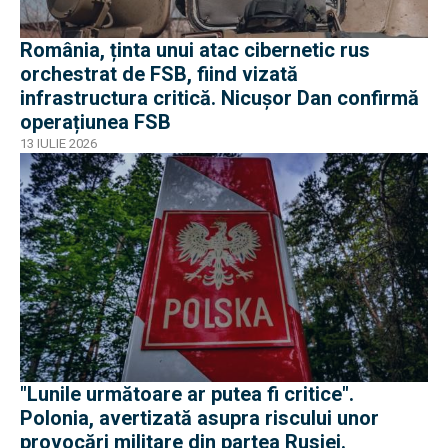
România, ținta unui atac cibernetic rus
orchestrat de FSB, fiind vizată
infrastructura critică. Nicușor Dan confirmă
operațiunea FSB
13 IULIE 2026
"Lunile următoare ar putea fi critice".
Polonia, avertizată asupra riscului unor
provocări militare din partea Rusiei.