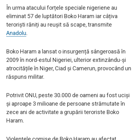
În urma atacului forțele speciale nigeriene au
eliminat 57 de luptători Boko Haram iar câțiva
teroriști răniți au reușit să scape, transmite
Anadolu
.
Boko Haram a lansat o insurgență sângeroasă în
2009 în nord-estul Nigeriei, ulterior extinzându-și
atrocitățile în Niger, Ciad și Camerun, provocând un
răspuns militar.
Potrivit ONU, peste 30.000 de oameni au fost uciși
și aproape 3 milioane de persoane strămutate în
zece ani de activitate a grupării teroriste Boko
Haram.
Violențele comise de Boko Haram au afectat