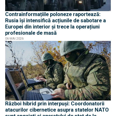
Contrainformațiile poloneze raportează:
Rusia își intensifică acțiunile de sabotare a
Europei din interior și trece la operațiuni
profesionale de masă
06 MAI 2026
Război hibrid prin interpuși: Coordonatorii
atacurilor cibernetice asupra statelor NATO
sunt angajați ai aparatului de stat de la