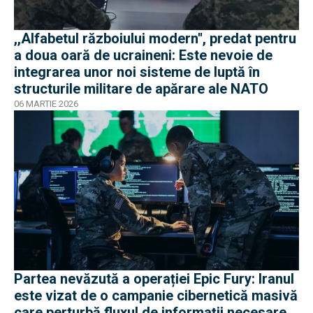
,,Alfabetul războiului modern'', predat pentru
a doua oară de ucraineni: Este nevoie de
integrarea unor noi sisteme de luptă în
structurile militare de apărare ale NATO
06 MARTIE 2026
Partea nevăzută a operației Epic Fury: Iranul
este vizat de o campanie cibernetică masivă
care perturbă fluxul de informații necesare