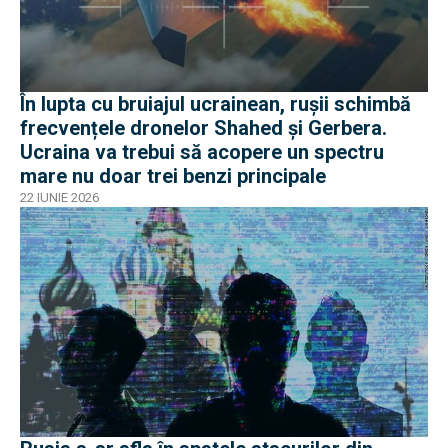
În lupta cu bruiajul ucrainean, rușii schimbă
frecvențele dronelor Shahed și Gerbera.
Ucraina va trebui să acopere un spectru
mare nu doar trei benzi principale
22 IUNIE 2026