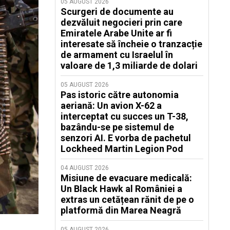
05 AUGUST 2026
Scurgeri de documente au
dezvăluit negocieri prin care
Emiratele Arabe Unite ar fi
interesate să încheie o tranzacție
de armament cu Israelul în
valoare de 1,3 miliarde de dolari
05 AUGUST 2026
Pas istoric către autonomia
aeriană: Un avion X-62 a
interceptat cu succes un T-38,
bazându-se pe sistemul de
senzori AI. E vorba de pachetul
Lockheed Martin Legion Pod
04 AUGUST 2026
Misiune de evacuare medicală:
Un Black Hawk al României a
extras un cetățean rănit de pe o
platformă din Marea Neagră
05 AUGUST 2026