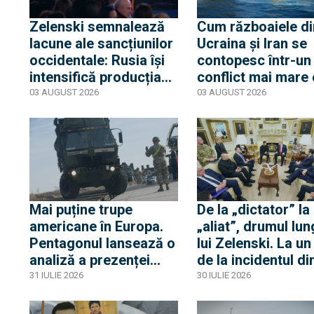
Zelenski semnalează
Cum războaiele di
lacune ale sancțiunilor
Ucraina și Iran se
occidentale: Rusia își
contopesc într-un
intensifică producția
conflict mai mare
de rachete balistice
absoarbe inclusiv
03 AUGUST 2026
03 AUGUST 2026
deoarece multe dintre
țările neutre
companii nu au fost
încă sancționate
Mai puține trupe
De la „dictator” la
americane în Europa.
„aliat”, drumul lun
Pentagonul lansează o
lui Zelenski. La un
analiză a prezenței
de la incidentul di
SUA pe bătrânul
Biroul Oval, SUA r
31 IULIE 2026
30 IULIE 2026
continent
o fabrică de dron
tehnologie ucrain