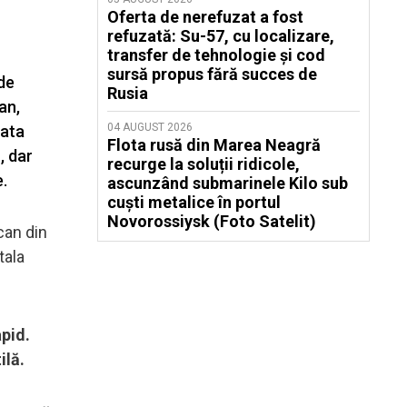
Oferta de nerefuzat a fost
refuzată: Su-57, cu localizare,
transfer de tehnologie și cod
sursă propus fără succes de
 de
Rusia
an,
04 AUGUST 2026
mata
Flota rusă din Marea Neagră
, dar
recurge la soluții ridicole,
e.
ascunzând submarinele Kilo sub
cuști metalice în portul
Novorossiysk (Foto Satelit)
can din
tala
apid.
ilă.