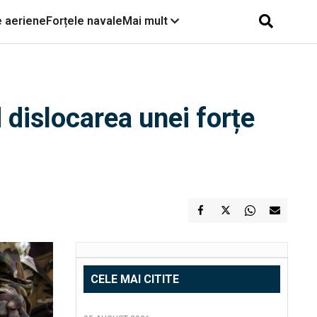
e aeriene
Forțele navale
Mai mult
 dislocarea unei forțe
CELE MAI CITITE