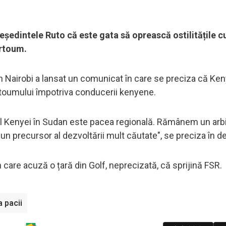
eședintele Ruto că este gata să oprească ostilitățile c
artoum.
din Nairobi a lansat un comunicat în care se preciza că Ke
rtoumului împotriva conducerii kenyene.
 al Kenyei în Sudan este pacea regională. Rămânem un arb
un precursor al dezvoltării mult căutate", se preciza în de
care acuză o țară din Golf, neprecizată, că sprijină FSR.
 pacii