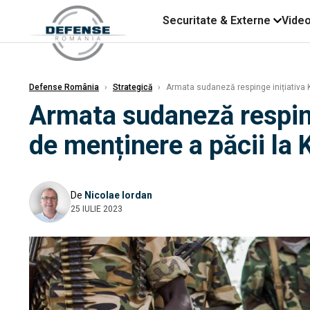
Securitate & Externe
Vide
Defense România
›
Strategică
›
Armata sudaneză respinge inițiativa K
Armata sudaneză respinge
de menținere a păcii la
De
Nicolae Iordan
25 IULIE 2023