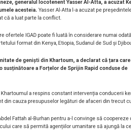
neze, generalul locotenent Yasser Al-Atta, a acuzat K
numele acesteia.
Yasser Al-Atta l-a acuzat pe președintel
 că a luat parte la conflict.
tre ofertele IGAD poate fi luată în considerare numai odat
tetului format din Kenya, Etiopia, Sudanul de Sud și Djibou
itate de geniști din Khartoum, a declarat că țara care 
o susținătoare a Forțelor de Sprijin Rapid conduse de
 Khartoumul a respins constant intervenția conducerii k
t din cauza presupuselor legături de afaceri din trecut c
e Abdel Fattah al-Burhan pentru a-l convinge să coopereze
ocului care să permită agențiilor umanitare să ajungă la c