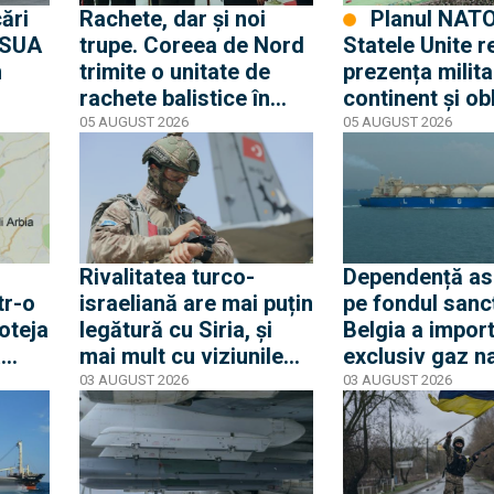
cări
Rachete, dar și noi
Planul NATO 3.0:
: SUA
trupe. Coreea de Nord
Statele Unite 
n
trimite o unitate de
prezența milita
rachete balistice în
continent și ob
Rusia, vizând Ucraina
guvernele eur
05 AUGUST 2026
05 AUGUST 2026
a
se înarmeze
Rivalitatea turco-
Dependență a
tr-o
israeliană are mai puțin
pe fondul sancț
oteja
legătură cu Siria, și
Belgia a impor
a
mai mult cu viziunile
exclusiv gaz na
proprii privind
lichefiat rusesc
03 AUGUST 2026
03 AUGUST 2026
EXCLUSIV
anța
remodelarea
iulie
geopolitică a regiunii