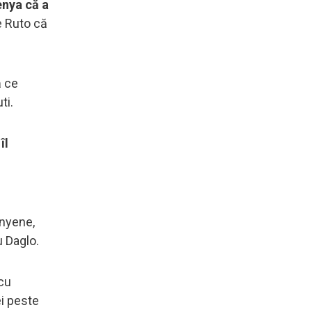
enya că a
e Ruto că
ă ce
ti.
îl
enyene,
u Daglo.
 cu
ei peste