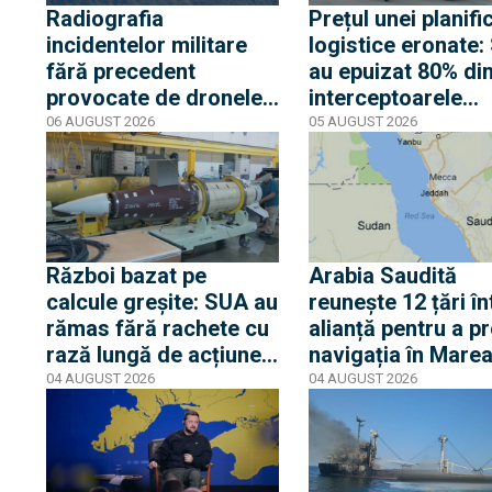
Radiografia
Prețul unei planifi
incidentelor militare
logistice eronate
fără precedent
au epuizat 80% di
provocate de dronele
interceptoarele
ruse în România:
THAAD în urma
06 AUGUST 2026
05 AUGUST 2026
Următoarea etapă de
deciziei de a atac
escaladare ar putea
Iranul
viza un roi de drone
Geran-5 pe direcția
Galați-Reni
Război bazat pe
Arabia Saudită
calcule greșite: SUA au
reunește 12 țări în
rămas fără rachete cu
alianță pentru a pr
rază lungă de acțiune
navigația în Mare
ATACMS, stocurile
Roșie. Importanța
04 AUGUST 2026
04 AUGUST 2026
noilor PrSM sunt
Strâmtorii Import
consumate în totalitate
Strâmtorii Bab el
iar Tomahawk e la
Mandeb
jumătate