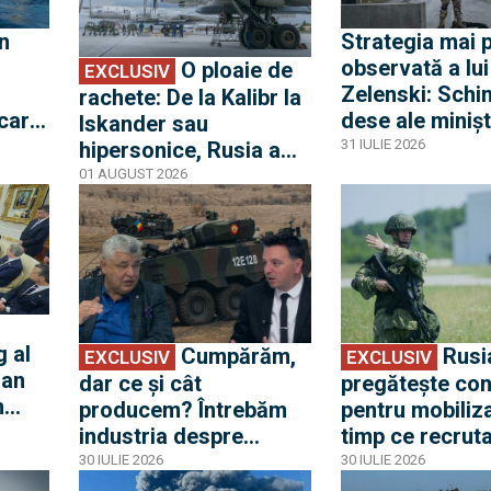
n
Strategia mai p
observată a lui
O ploaie de
EXCLUSIV
Zelenski: Schi
rachete: De la Kalibr la
 care
dese ale minișt
Iskander sau
Apărării și șefi
31 IULIE 2026
hipersonice, Rusia a
Armatei Ucrain
stabilit un record
01 AUGUST 2026
EXCLUSIV
EXCLUSIV
putea ascunde
absolut de lansări
model de man
împotriva Ucrainei. Ce
al războiului
s-a urmărit și, mai
ales, ce s-a obținut?
g al
Cumpărăm,
Rusia
EXCLUSIV
EXCLUSIV
 an
dar ce și cât
pregătește con
n
producem? Întrebăm
pentru mobiliza
idică
industria despre
timp ce recruta
e cu
înzestrarea României,
contract nu a a
30 IULIE 2026
30 IULIE 2026
eană
de la SAFE la bugetul
jumătate din ob