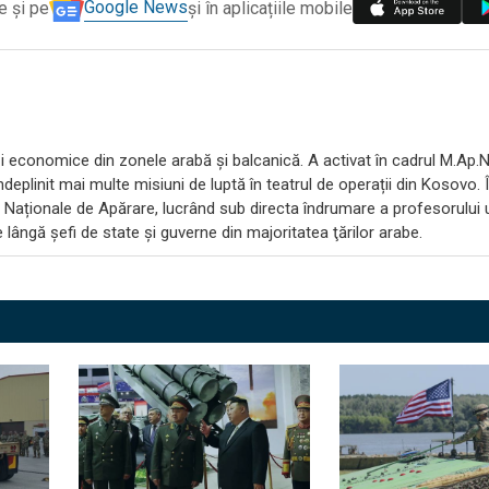
Google News
e și pe
și în aplicațiile mobile
 și economice din zonele arabă și balcanică. A activat în cadrul M.Ap.
ndeplinit mai multe misiuni de luptă în teatrul de operații din Kosovo.
ii Naționale de Apărare, lucrând sub directa îndrumare a profesorului 
 lângă şefi de state şi guverne din majoritatea ţărilor arabe.