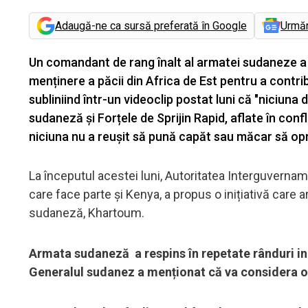
Adaugă-ne ca sursă preferată în Google
Urmă
Un comandant de rang înalt al armatei sudaneze a r
menținere a păcii din Africa de Est pentru a contrib
subliniind într-un videoclip postat luni că "niciuna
sudaneză și Forțele de Sprijin Rapid, aflate în conf
niciuna nu a reușit să pună capăt sau măcar să opr
La începutul acestei luni, Autoritatea Interguvernam
care face parte și Kenya, a propus o inițiativă care 
sudaneză, Khartoum.
Armata sudaneză a respins în repetate rânduri ini
Generalul sudanez a menționat că va considera ori