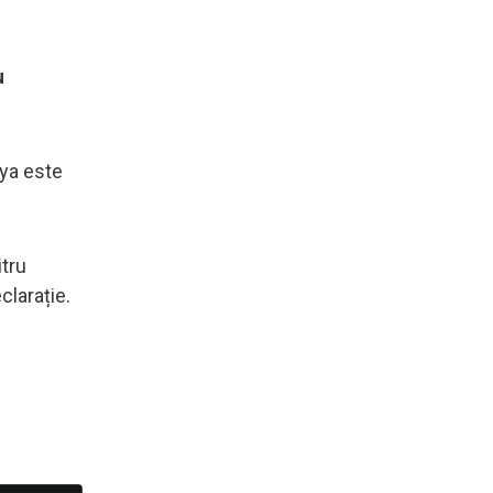
u
nya este
itru
clarație.