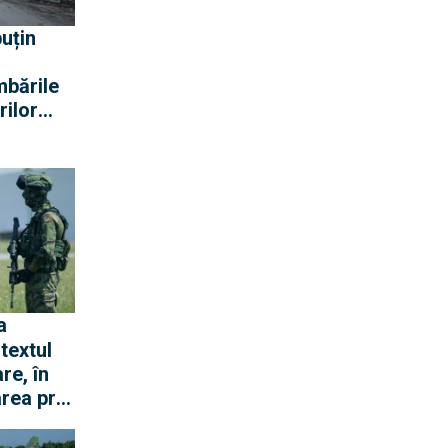
uțin
mbările
rilor
lor
ei ar
 un
agement
textul
re, în
rea prin
tins nici
iectivul