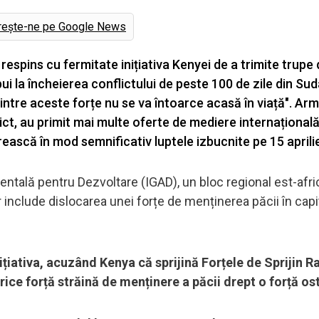
rește-ne pe Google News
espins cu fermitate inițiativa Kenyei de a trimite trupe
ui la încheierea conflictului de peste 100 de zile din Sud
 dintre aceste forțe nu se va întoarce acasă în viață". Ar
lict, au primit mai multe oferte de mediere internațională
ească în mod semnificativ luptele izbucnite pe 15 aprili
entală pentru Dezvoltare (IGAD), un bloc regional est-afri
ar include dislocarea unei forțe de menținerea păcii în capi
țiativa, acuzând Kenya că sprijină Forțele de Sprijin R
ce forță străină de menținere a păcii drept o forță ost