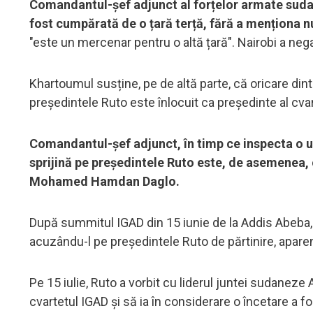
Comandantul-șef adjunct al forțelor armate suda
fost cumpărată de o țară terță, fără a menționa 
"este un mercenar pentru o altă țară". Nairobi a negat
Khartoumul susține, pe de altă parte, că oricare din
președintele Ruto este înlocuit ca președinte al cvar
Comandantul-șef adjunct, în timp ce inspecta o un
sprijină pe președintele Ruto este, de asemenea, 
Mohamed Hamdan Daglo.
După summitul IGAD din 15 iunie de la Addis Abeba,
acuzându-l pe președintele Ruto de părtinire, aparen
Pe 15 iulie, Ruto a vorbit cu liderul juntei sudanez
cvartetul IGAD și să ia în considerare o încetare a f