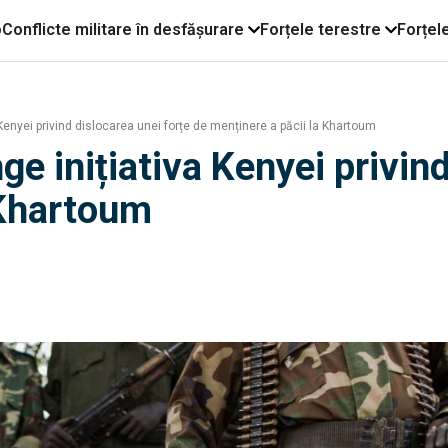
o
Conflicte militare în desfășurare
Forțele terestre
Forțel
enyei privind dislocarea unei forțe de menținere a păcii la Khartoum
 inițiativa Kenyei privind
 Khartoum