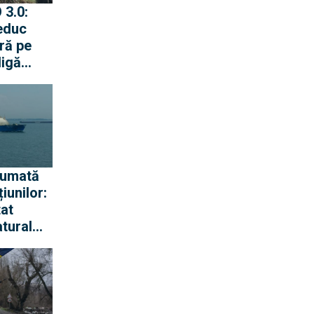
reduc
ră pe
ligă
opene să
sumată
iunilor:
tat
tural
 în luna