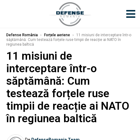
Defense România
›
Forțele aeriene
›
11 misiuni de interceptare într-o
săptămână: Cum testează forțele ruse timpii de reacție ai NATO în
regiunea baltică
11 misiuni de
interceptare într-o
săptămână: Cum
testează forțele ruse
timpii de reacție ai NATO
în regiunea baltică
De
DefenseRomania Team