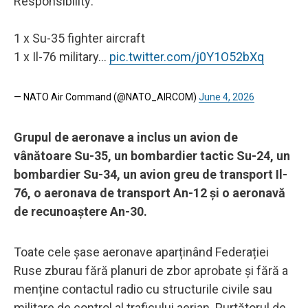
Responsibility:
1 x Su-35 fighter aircraft
1 x Il-76 military…
pic.twitter.com/j0Y1O52bXq
— NATO Air Command (@NATO_AIRCOM)
June 4, 2026
Grupul de aeronave a inclus un avion de
vânătoare Su-35, un bombardier tactic Su-24, un
bombardier Su-34, un avion greu de transport Il-
76, o aeronava de transport An-12 și o aeronavă
de recunoaștere An-30.
Toate cele șase aeronave aparținând Federației
Ruse zburau fără planuri de zbor aprobate și fără a
menține contactul radio cu structurile civile sau
militare de control al traficului aerian. Purtătorul de