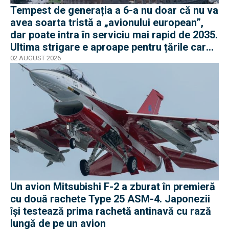
Tempest de generația a 6-a nu doar că nu va
avea soarta tristă a „avionului european”,
dar poate intra în serviciu mai rapid de 2035.
Ultima strigare e aproape pentru țările care
vor în program
02 AUGUST 2026
Un avion Mitsubishi F-2 a zburat în premieră
cu două rachete Type 25 ASM-4. Japonezii
își testează prima rachetă antinavă cu rază
lungă de pe un avion