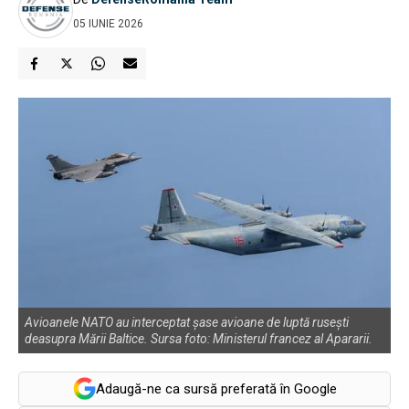
05 IUNIE 2026
Avioanele NATO au interceptat șase avioane de luptă rusești
deasupra Mării Baltice. Sursa foto: Ministerul francez al Apararii.
Adaugă-ne ca sursă preferată în Google