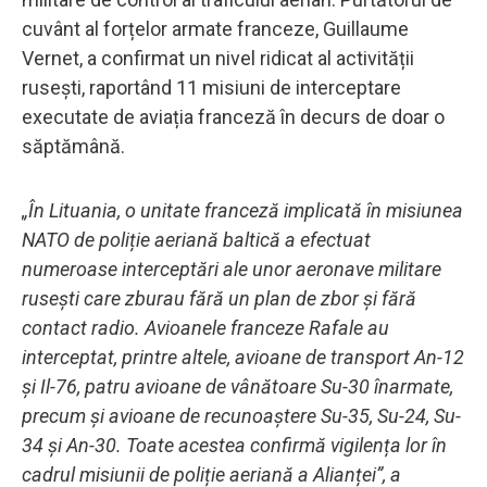
cuvânt al forțelor armate franceze, Guillaume
Vernet, a confirmat un nivel ridicat al activității
rusești, raportând 11 misiuni de interceptare
executate de aviația franceză în decurs de doar o
săptămână.
„În Lituania, o unitate franceză implicată în misiunea
NATO de poliție aeriană baltică a efectuat
numeroase interceptări ale unor aeronave militare
rusești care zburau fără un plan de zbor și fără
contact radio. Avioanele franceze Rafale au
interceptat, printre altele, avioane de transport An-12
și Il-76, patru avioane de vânătoare Su-30 înarmate,
precum și avioane de recunoaștere Su-35, Su-24, Su-
34 și An-30. Toate acestea confirmă vigilența lor în
cadrul misiunii de poliție aeriană a Alianței”, a