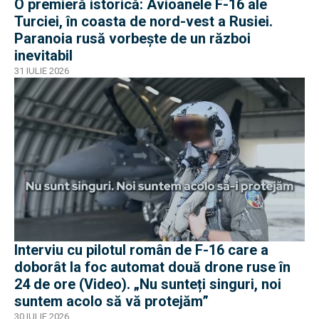
O premieră istorică: Avioanele F-16 ale
Turciei, în coasta de nord-vest a Rusiei.
Paranoia rusă vorbește de un război
inevitabil
31 IULIE 2026
Interviu cu pilotul român de F-16 care a
doborât la foc automat două drone ruse în
24 de ore (Video). „Nu sunteți singuri, noi
suntem acolo să vă protejăm”
30 IULIE 2026