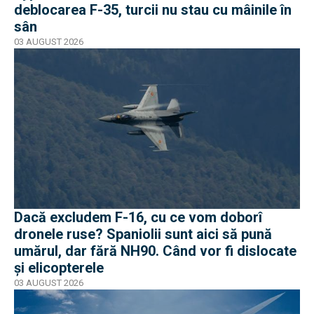
deblocarea F-35, turcii nu stau cu mâinile în
sân
03 AUGUST 2026
Dacă excludem F-16, cu ce vom doborî
dronele ruse? Spaniolii sunt aici să pună
umărul, dar fără NH90. Când vor fi dislocate
și elicopterele
03 AUGUST 2026