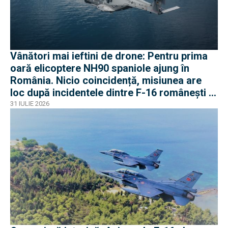
Vânători mai ieftini de drone: Pentru prima
oară elicoptere NH90 spaniole ajung în
România. Nicio coincidență, misiunea are
loc după incidentele dintre F-16 românești și
dronele ruse
31 IULIE 2026