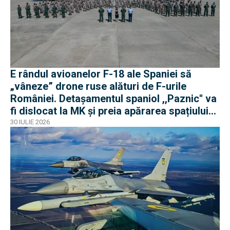
E rândul avioanelor F-18 ale Spaniei să
„vâneze” drone ruse alături de F-urile
României. Detașamentul spaniol ,,Paznic'' va
fi dislocat la MK și preia apărarea spațiului
aerian românesc
30 IULIE 2026