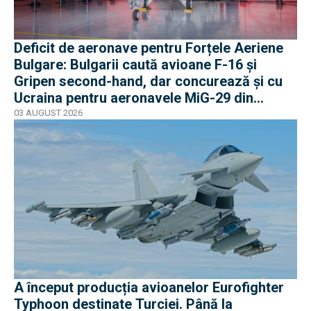
Deficit de aeronave pentru Forțele Aeriene
Bulgare: Bulgarii caută avioane F-16 și
Gripen second-hand, dar concurează și cu
Ucraina pentru aeronavele MiG-29 din
Polonia
03 AUGUST 2026
A început producția avioanelor Eurofighter
Typhoon destinate Turciei. Până la