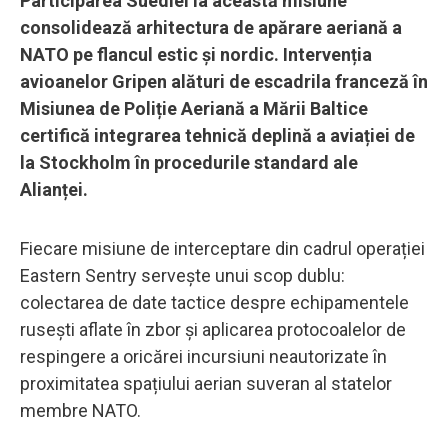
Participarea Suediei la această misiune
consolidează arhitectura de apărare aeriană a
NATO pe flancul estic și nordic. Intervenția
avioanelor Gripen alături de escadrila franceză în
Misiunea de Poliție Aeriană a Mării Baltice
certifică integrarea tehnică deplină a aviației de
la Stockholm în procedurile standard ale
Alianței.
Fiecare misiune de interceptare din cadrul operației
Eastern Sentry servește unui scop dublu:
colectarea de date tactice despre echipamentele
rusești aflate în zbor și aplicarea protocoalelor de
respingere a oricărei incursiuni neautorizate în
proximitatea spațiului aerian suveran al statelor
membre NATO.