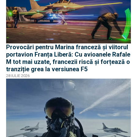
Provocări pentru Marina franceză și viitorul
portavion Franța Liberă: Cu avioanele Rafale
M tot mai uzate, francezii riscă și forțează o
tranziție grea la versiunea F5
28 IULIE 2026