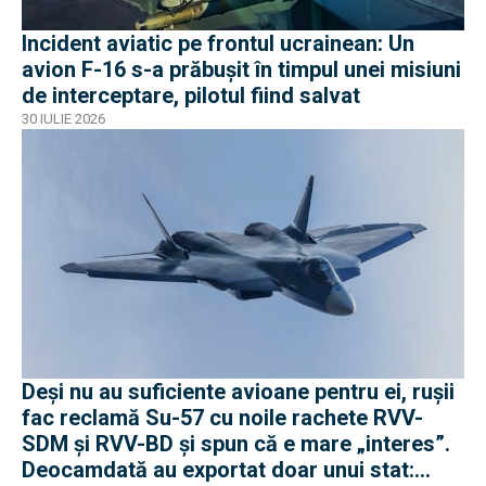
Incident aviatic pe frontul ucrainean: Un
avion F-16 s-a prăbușit în timpul unei misiuni
de interceptare, pilotul fiind salvat
30 IULIE 2026
Deși nu au suficiente avioane pentru ei, rușii
fac reclamă Su-57 cu noile rachete RVV-
SDM și RVV-BD și spun că e mare „interes”.
Deocamdată au exportat doar unui stat: