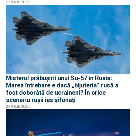
Algeria
29 IULIE 2026
Misterul prăbușirii unui Su-57 în Rusia:
Marea întrebare e dacă „bijuteria” rusă a
fost doborâtă de ucraineni? În orice
scenariu rușii ies șifonați
28 IULIE 2026