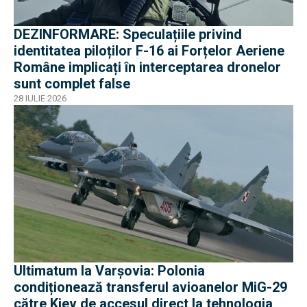
DEZINFORMARE: Speculațiile privind
identitatea piloților F-16 ai Forțelor Aeriene
Române implicați în interceptarea dronelor
sunt complet false
28 IULIE 2026
Ultimatum la Varșovia: Polonia
condiționează transferul avioanelor MiG-29
către Kiev de accesul direct la tehnologia