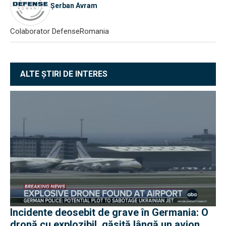
Șerban Avram
Colaborator DefenseRomania
ALTE ȘTIRI DE INTERES
Incidente deosebit de grave în Germania: O
dronă cu explozibil, găsită lângă un avion