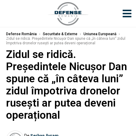
Defense România
›
Securitate & Externe
›
Uniunea Europeană
›
Zidul se ridică. Președintele Nicușor Dan spune că „în câteva luni” zidul
împotriva dronelor rusești ar putea deveni operațional
Zidul se ridică.
Președintele Nicușor Dan
spune că „în câteva luni”
zidul împotriva dronelor
rusești ar putea deveni
operațional
De
Șerban Avram