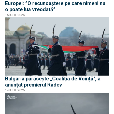
Europei: ”O recunoaștere pe care nimeni nu
o poate lua vreodată”
15 IULIE 2026
Bulgaria părăsește „Coaliția de Voință", a
anunțat premierul Radev
14 IULIE 2026