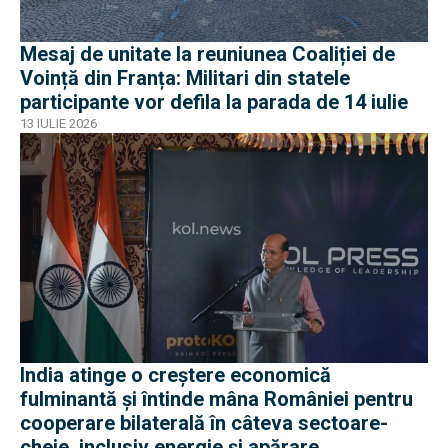
Mesaj de unitate la reuniunea Coaliției de
Voință din Franța: Militari din statele
participante vor defila la parada de 14 iulie
13 IULIE 2026
India atinge o creștere economică
fulminantă și întinde mâna României pentru
cooperare bilaterală în câteva sectoare-
cheie, inclusiv energie și apărare