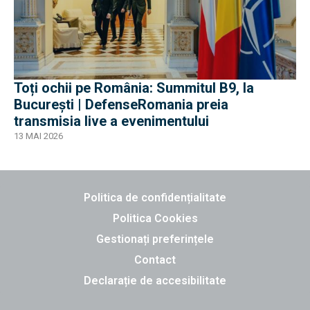
Toți ochii pe România: Summitul B9, la
București | DefenseRomania preia
transmisia live a evenimentului
13 MAI 2026
Politica de confidențialitate
Politica Cookies
Gestionați preferințele
Contact
Declarație de accesibilitate