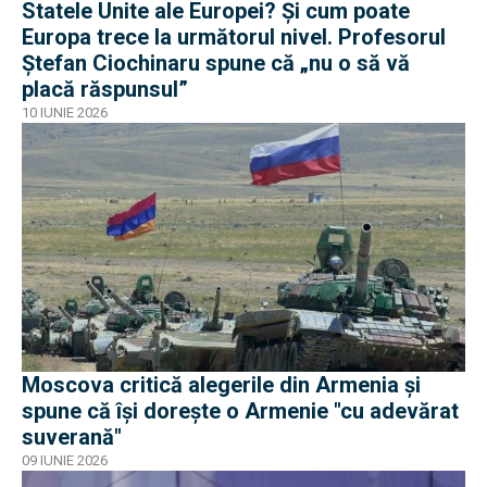
Statele Unite ale Europei? Și cum poate
Europa trece la următorul nivel. Profesorul
Ștefan Ciochinaru spune că „nu o să vă
placă răspunsul”
10 IUNIE 2026
Moscova critică alegerile din Armenia și
spune că își dorește o Armenie "cu adevărat
suverană"
09 IUNIE 2026