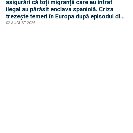
asigurări că toți migranții care au intrat
ilegal au părăsit enclava spaniolă. Criza
trezește temeri în Europa după episodul din
2015
02 AUGUST 2026