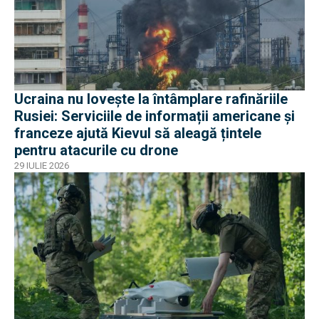
Ucraina nu lovește la întâmplare rafinăriile
Rusiei: Serviciile de informații americane și
franceze ajută Kievul să aleagă țintele
pentru atacurile cu drone
29 IULIE 2026