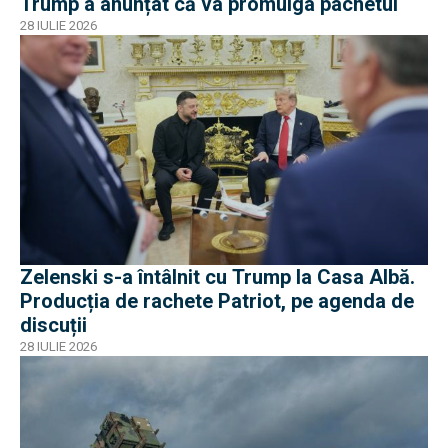
Trump a anunțat că va promulga pachetul
28 IULIE 2026
Zelenski s-a întâlnit cu Trump la Casa Albă.
Producția de rachete Patriot, pe agenda de
discuții
28 IULIE 2026