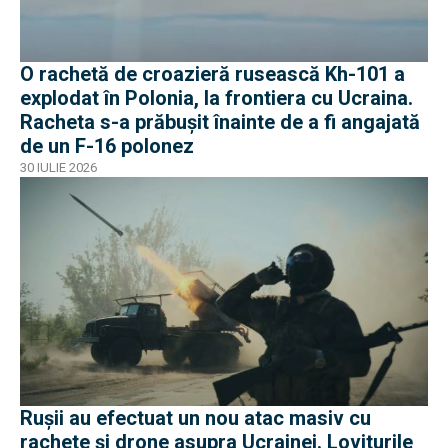
O rachetă de croazieră rusească Kh-101 a
explodat în Polonia, la frontiera cu Ucraina.
Racheta s-a prăbușit înainte de a fi angajată
de un F-16 polonez
30 IULIE 2026
Rușii au efectuat un nou atac masiv cu
rachete și drone asupra Ucrainei. Loviturile