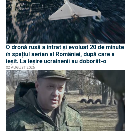
O dronă rusă a intrat și evoluat 20 de minute
în spațiul aerian al României, după care a
ieșit. La ieșire ucrainenii au doborât-o
02 AUGUST 2026