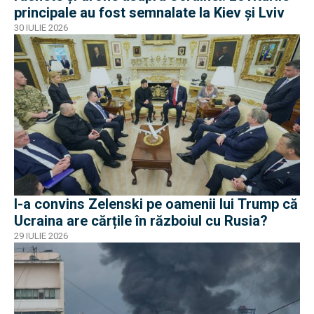
principale au fost semnalate la Kiev și Lviv
30 IULIE 2026
I-a convins Zelenski pe oamenii lui Trump că
Ucraina are cărțile în războiul cu Rusia?
29 IULIE 2026