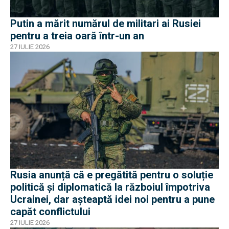
Putin a mărit numărul de militari ai Rusiei
pentru a treia oară într-un an
27 IULIE 2026
Rusia anunță că e pregătită pentru o soluție
politică și diplomatică la războiul împotriva
Ucrainei, dar așteaptă idei noi pentru a pune
capăt conflictului
27 IULIE 2026