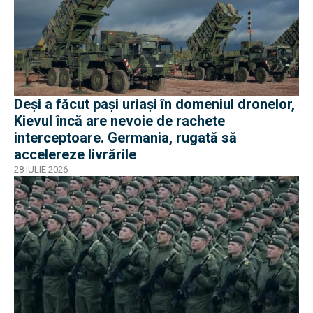
Deși a făcut pași uriași în domeniul dronelor,
Kievul încă are nevoie de rachete
interceptoare. Germania, rugată să
accelereze livrările
28 IULIE 2026