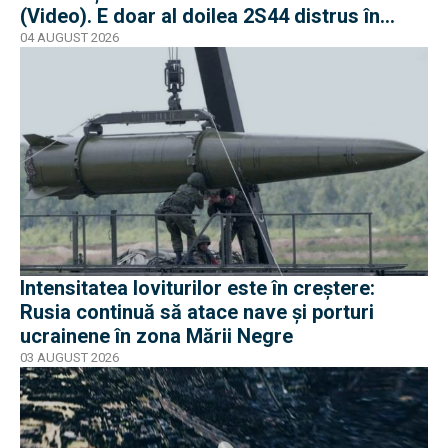
(Video). E doar al doilea 2S44 distrus în
război
04 AUGUST 2026
Intensitatea loviturilor este în creștere:
Rusia continuă să atace nave și porturi
ucrainene în zona Mării Negre
03 AUGUST 2026