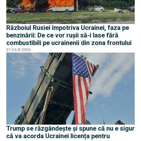
Războiul Rusiei împotriva Ucrainei, faza pe
benzinării: De ce vor rușii să-i lase fără
combustibili pe ucrainenii din zona frontului
31 IULIE 2026
Trump se răzgândește și spune că nu e sigur
că va acorda Ucrainei licența pentru