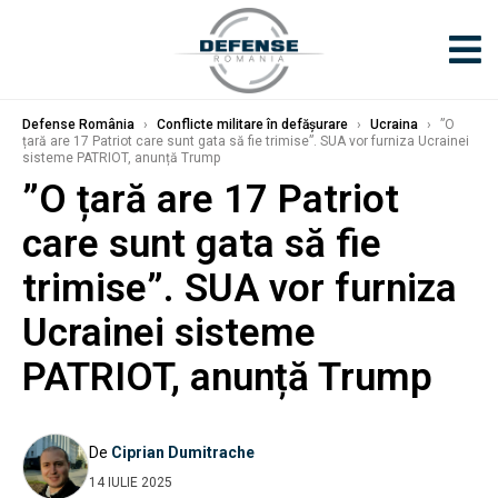
Defense România
›
Conflicte militare în defășurare
›
Ucraina
›
”O
țară are 17 Patriot care sunt gata să fie trimise”. SUA vor furniza Ucrainei
sisteme PATRIOT, anunță Trump
”O țară are 17 Patriot
care sunt gata să fie
trimise”. SUA vor furniza
Ucrainei sisteme
PATRIOT, anunță Trump
De
Ciprian Dumitrache
14 IULIE 2025