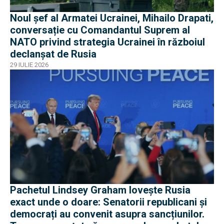
Noul șef al Armatei Ucrainei, Mihailo Drapati,
conversație cu Comandantul Suprem al
NATO privind strategia Ucrainei în războiul
declanșat de Rusia
29 IULIE 2026
Pachetul Lindsey Graham lovește Rusia
exact unde o doare: Senatorii republicani și
democrați au convenit asupra sancțiunilor.