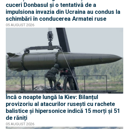
cuceri Donbasul și o tentativă de a
impulsiona invazia din Ucraina au condus la
schimbări în conducerea Armatei ruse
05 AUGUST 2026
Încă o noapte lungă la Kiev: Bilanțul
provizoriu al atacurilor rusești cu rachete
balistice și hipersonice indică 15 morți și 51
de răniți
05 AUGUST 2026