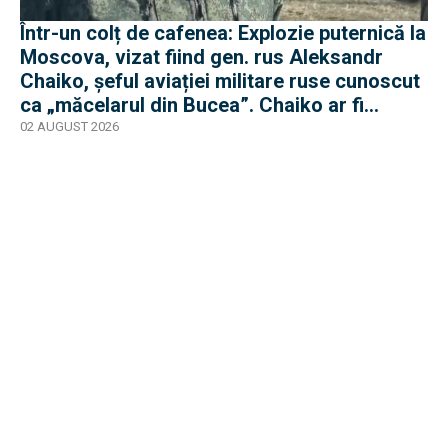
Într-un colț de cafenea: Explozie puternică la
Moscova, vizat fiind gen. rus Aleksandr
Chaiko, șeful aviației militare ruse cunoscut
ca „măcelarul din Bucea”. Chaiko ar fi
supraviețuit
02 AUGUST 2026