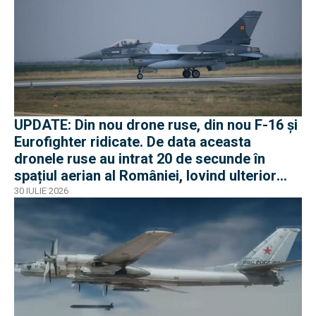
UPDATE: Din nou drone ruse, din nou F-16 și
Eurofighter ridicate. De data aceasta
dronele ruse au intrat 20 de secunde în
spațiul aerian al României, lovind ulterior
Ucraina
30 IULIE 2026