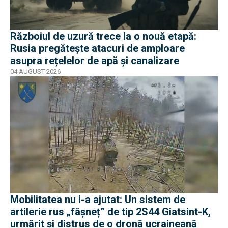
Războiul de uzură trece la o nouă etapă:
Rusia pregătește atacuri de amploare
asupra rețelelor de apă și canalizare
04 AUGUST 2026
Mobilitatea nu i-a ajutat: Un sistem de
artilerie rus „fâșneț” de tip 2S44 Giatsint-K,
urmărit și distrus de o dronă ucraineană