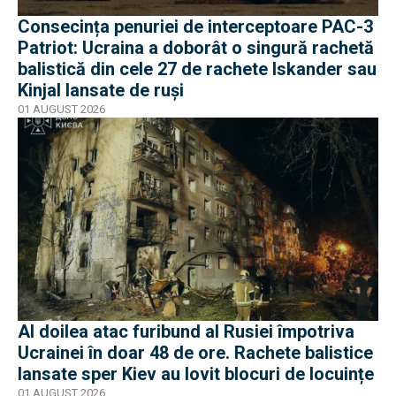
Consecința penuriei de interceptoare PAC-3
Patriot: Ucraina a doborât o singură rachetă
balistică din cele 27 de rachete Iskander sau
Kinjal lansate de ruși
01 AUGUST 2026
Al doilea atac furibund al Rusiei împotriva
Ucrainei în doar 48 de ore. Rachete balistice
lansate sper Kiev au lovit blocuri de locuințe
01 AUGUST 2026