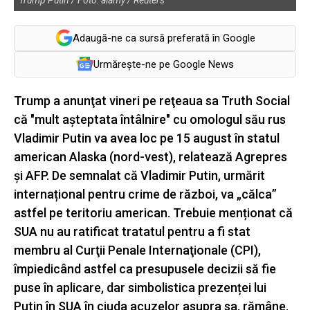
Adaugă-ne ca sursă preferată în Google
Urmărește-ne pe Google News
Trump a anunţat vineri pe reţeaua sa Truth Social
că "mult aşteptata întâlnire" cu omologul său rus
Vladimir Putin va avea loc pe 15 august în statul
american Alaska (nord-vest), relatează Agrepres
și AFP. De semnalat că Vladimir Putin, urmărit
internațional pentru crime de război, va „călca”
astfel pe teritoriu american. Trebuie menționat că
SUA nu au ratificat tratatul pentru a fi stat
membru al Curţii Penale Internaţionale (CPI),
împiedicând astfel ca presupusele decizii să fie
puse în aplicare, dar simbolistica prezenței lui
Putin în SUA în ciuda acuzelor asupra sa, rămâne.