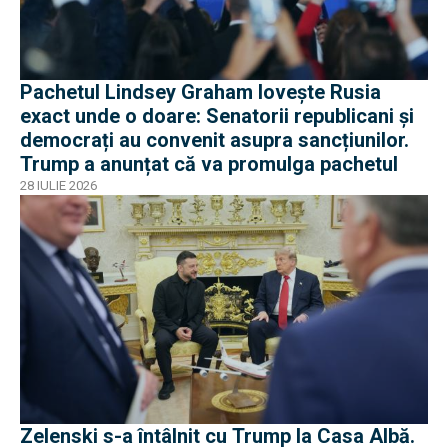
Pachetul Lindsey Graham lovește Rusia
exact unde o doare: Senatorii republicani și
democrați au convenit asupra sancțiunilor.
Trump a anunțat că va promulga pachetul
28 IULIE 2026
Zelenski s-a întâlnit cu Trump la Casa Albă.