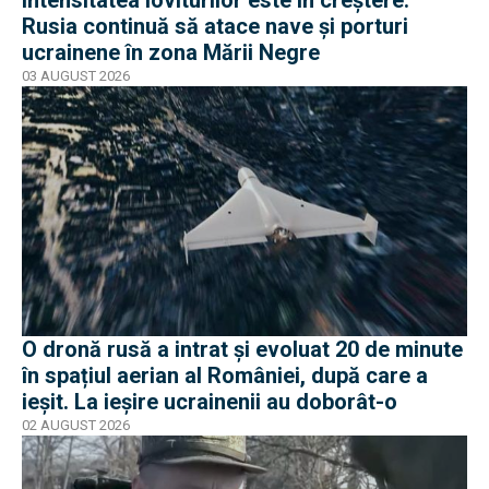
Rusia continuă să atace nave și porturi
ucrainene în zona Mării Negre
03 AUGUST 2026
O dronă rusă a intrat și evoluat 20 de minute
în spațiul aerian al României, după care a
ieșit. La ieșire ucrainenii au doborât-o
02 AUGUST 2026