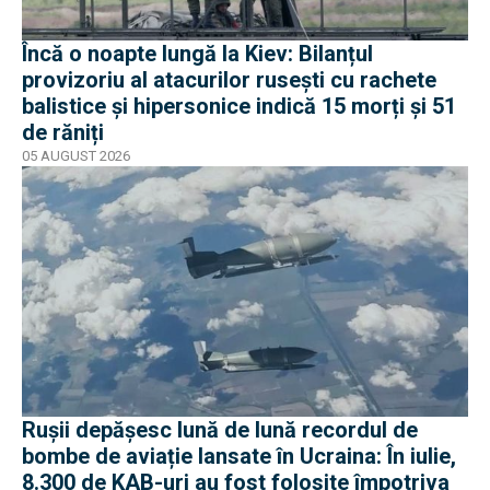
Încă o noapte lungă la Kiev: Bilanțul
provizoriu al atacurilor rusești cu rachete
balistice și hipersonice indică 15 morți și 51
de răniți
05 AUGUST 2026
Rușii depășesc lună de lună recordul de
bombe de aviație lansate în Ucraina: În iulie,
8.300 de KAB-uri au fost folosite împotriva