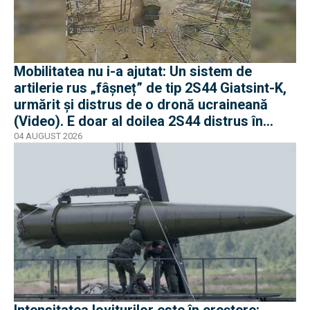
Mobilitatea nu i-a ajutat: Un sistem de
artilerie rus „fâșneț” de tip 2S44 Giatsint-K,
urmărit și distrus de o dronă ucraineană
(Video). E doar al doilea 2S44 distrus în
război
04 AUGUST 2026
Intensitatea loviturilor este în creștere: