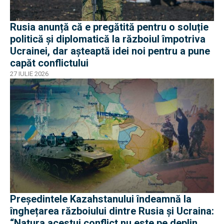
Rusia anunță că e pregătită pentru o soluție
politică și diplomatică la războiul împotriva
Ucrainei, dar așteaptă idei noi pentru a pune
capăt conflictului
27 IULIE 2026
Președintele Kazahstanului îndeamnă la
înghețarea războiului dintre Rusia și Ucraina:
“Natura acestui conflict nu este pe deplin