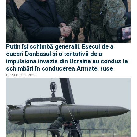
Putin își schimbă generalii. Eșecul de a
cuceri Donbasul și o tentativă de a
impulsiona invazia din Ucraina au condus la
schimbări în conducerea Armatei ruse
05 AUGUST 2026