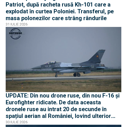
Patriot, după racheta rusă Kh-101 care a
explodat în curtea Poloniei. Transferul, pe
masa polonezilor care strâng rândurile
31 IULIE 2026
UPDATE: Din nou drone ruse, din nou F-16 și
Eurofighter ridicate. De data aceasta
dronele ruse au intrat 20 de secunde în
spațiul aerian al României, lovind ulterior
Ucraina
30 IULIE 2026