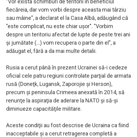
"Vor exista schimburi de teritorii în beneficiul
fiecăreia, dar vom vorbi despre aceasta mai târziu
sau mâine", a declarat el la Casa Albă, adăugând că
"este complicat, nu este chiar uşor". "Vorbim
despre un teritoriu afectat de lupte de peste trei ani
şi jumătate (...) vom recupera o parte din el", a
adăugat el, fără a da mai multe detalii.
Rusia a cerut până în prezent Ucrainei să-i cedeze
oficial cele patru regiuni controlate parţial de armata
rusă (Doneţk, Lugansk, Zaporojie şi Herson),
precum şi peninsula Crimeea anexată în 2014, să
renunţe la aspiraţia de aderare la NATO şi să-şi
diminueze capacităţile militare.
Aceste condiţii au fost descrise de Ucraina ca fiind
inacceptabile şi a cerut retragerea completă a