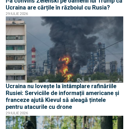
I-a convins Zelenski pe oamenii lui Trump că
Ucraina are cărțile în războiul cu Rusia?
29 IULIE 2026
Ucraina nu lovește la întâmplare rafinăriile
Rusiei: Serviciile de informații americane și
franceze ajută Kievul să aleagă țintele
pentru atacurile cu drone
29 IULIE 2026