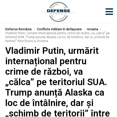
Defense România
›
Conflicte militare în defășurare
›
Ucraina
›
Vladimir Putin, urmărit internațional pentru crime de război, va „călca” pe
teritoriul SUA. Trump anunță Alaska ca loc de întâlnire, dar și „schimb de
teritorii” între Rusia și Ucraina
Vladimir Putin, urmărit
internațional pentru
crime de război, va
„călca” pe teritoriul SUA.
Trump anunță Alaska ca
loc de întâlnire, dar și
„schimb de teritorii” între