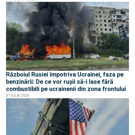
Războiul Rusiei împotriva Ucrainei, faza pe
benzinării: De ce vor rușii să-i lase fără
combustibili pe ucrainenii din zona frontului
31 IULIE 2026