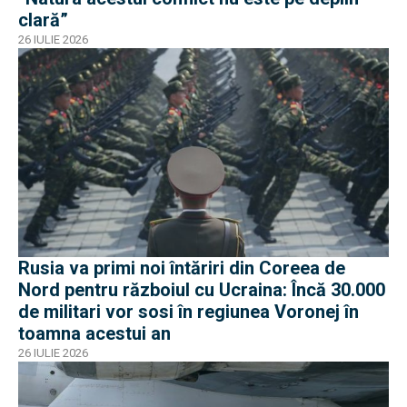
clară”
26 IULIE 2026
Rusia va primi noi întăriri din Coreea de
Nord pentru războiul cu Ucraina: Încă 30.000
de militari vor sosi în regiunea Voronej în
toamna acestui an
26 IULIE 2026