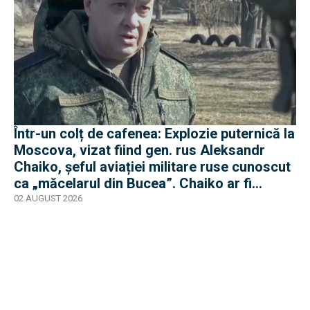
Într-un colț de cafenea: Explozie puternică la
Moscova, vizat fiind gen. rus Aleksandr
Chaiko, șeful aviației militare ruse cunoscut
ca „măcelarul din Bucea”. Chaiko ar fi
supraviețuit
02 AUGUST 2026