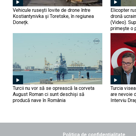
Vehicule rusești lovite de drone între
Elicopter ru
Kostiantynivka și Toretske, în regiunea
dronă ucrain
Donețk.
(Video). Su
primește o 
Turcii nu vor să se oprească la corveta
Turcia vise
August Roman ci sunt deschiși să
are nevoie 
producă nave în România
Interviu Dr
Politica de confidențialitate