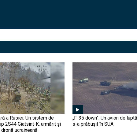
ră a Rusiei: Un sistem de
„F-35 down”. Un avion de luptă
tip 2S44 Giatsint-K, urmărit și
s-a prăbușit în SUA
o dronă ucraineană