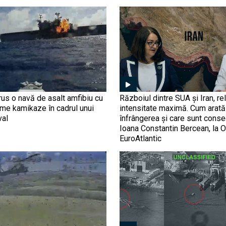
us o navă de asalt amfibiu cu
Războiul dintre SUA și Iran, rel
ime kamikaze în cadrul unui
intensitate maximă. Cum arată 
val
înfrângerea și care sunt conse
Ioana Constantin Bercean, la O
EuroAtlantic