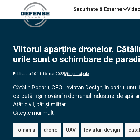
Securitate & Externe
Vide
Viitorul aparține dronelor. Cătă
urile sunt o schimbare de para
Publicat la 10:11 16 mar 2022
Știri principale
Cătălin Podaru, CEO Leviatan Design, în cadrul unui
cercetării și inovării în domeniul industriei de apăr
Atât civil, cât și militar.
Citește mai mult
romania
drone
UAV
leviatan design
cata