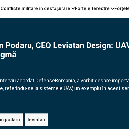
o
Conflicte militare în desfășurare
Forțele terestre
Forțel
lin Podaru, CEO Leviatan Design: UA
digmă
 interviu acordat DefenseRomania, a vorbit despre import
are, referindu-se la sistemele UAV, un exemplu în acest se
lin podaru
leviatan