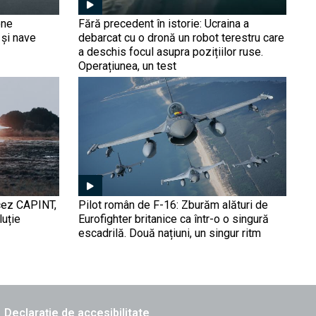
produse în România, un
model ce va fi copiat?
one
Fără precedent în istorie: Ucraina a
Industria turcă, tot mai
 și nave
debarcat cu o dronă un robot terestru care
dispusă să mute producția
a deschis focul asupra pozițiilor ruse.
în România
Operațiunea, un test
Miliarde de dolari investite
în van? De ce NATO a
ignorat intensitatea
războiul electronic (EW)
rusesc, iar acum plăteşte
un cost prea mare pentru
,,Războiul robotizat'' este
interceptarea dronelor
aici: Sistemele care „prind”
şi ,,lansează'' dronele din
mers. O inovație militară
care a stârnit deja interesul
ncez CAPINT,
Pilot român de F-16: Zburăm alături de
Armatei SUA
luție
Eurofighter britanice ca într-o o singură
Inovația care ,,stinge
escadrilă. Două națiuni, un singur ritm
lumina'' Marinei Ruse: De
ce drona ucraineană
Magura a devenit coșmarul
fiecărui amiral rus
Declarație de accesibilitate