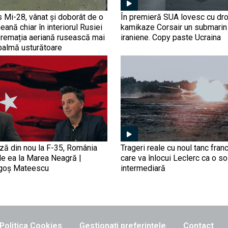
s Mi-28, vânat și doborât de o
În premieră SUA lovesc cu dr
eană chiar în interiorul Rusiei
kamikaze Corsair un submarin
premația aeriană rusească mai
iraniene. Copy paste Ucraina
palmă usturătoare
ază din nou la F-35, România
Trageri reale cu noul tanc fra
de ea la Marea Neagră |
care va înlocui Leclerc ca o so
agoș Mateescu
intermediară
Politica Cookies
Gestionați preferințele
Contact