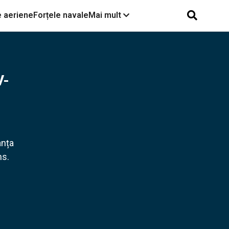
e aeriene
Forțele navale
Mai mult
6 avioane IAR-99 sunt
gata, dar nu pot fi livrate.
V-
Problemele de la Avioane
Craiova și cum s-a ridicat
din umeri
Polonia se alătură
proiectului american X-BAT,
primul avion autonom din
anța
lume
ns.
Blindatul Arkaș după
succesul Automecanica.
Andrei Scobioală: Vom
miza tot pe producția în
România