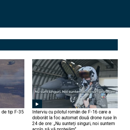
Fără șoferi, fără echipaj:
Armata SUA dezvoltă
„artileria fantomă” care se
încarcă autonom pe
câmpul de luptă
Avionul fără pilot Kizilelma
nu doar că a zburat cu un
F-16, dar a și executat un
atac aerian simulat asupra
F-ului (Video). Turcia
țintește fotoliul de lider
Industria română spune că
mondial în domeniul
poate deveni un hub de
dronelor
mentenanță pentru
blindate și F-16. Centre
mobile de mentenanță,
mină de aur în contextul
Privatizarea, ultima șansă
războiului din Ucraina?
pentru IAR-99 Șoim?
Mișcare tectonică în
 de tip F-35
Interviu cu pilotul român de F-16 care a
industria românească: O
doborât la foc automat două drone ruse în
companie, interesată de
24 de ore: „Nu sunteți singuri, noi suntem
Avioane Craiova
Mark Rutte anunță noua
acolo să vă protejăm”