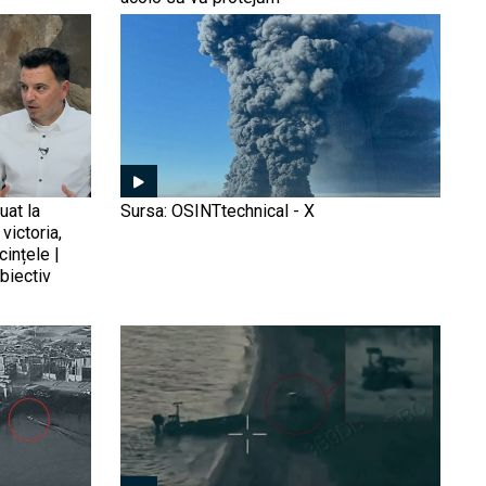
țintă strategică a NATO:
5% din PIB pentru Apărare.
Președintele Dan:
„Reînarmarea nu e o
alegere, e o necesitate”
Rusia a lansat la apă
misteriosul submarin
nuclear Habarovsk. Rușii
se laudă că submarinul va
putea lansa 6
uat la
Sursa: OSINTtechnical - X
„supertorpile” Poseidon
victoria,
Momentul strategic al
cințele |
Ankarei: Tancul Altay a
biectiv
intrat în producție (VIDEO).
O victorie a industrie de
apărare a Turciei care
redesenează ecuația
Artileria rămâne regina
militară regională
războiului. „România a ales
soluția de ultimă generație
K9 „Tunetul”, dar ușa ne
este larg deschisă”
Blindatele 4x4 Cobra II