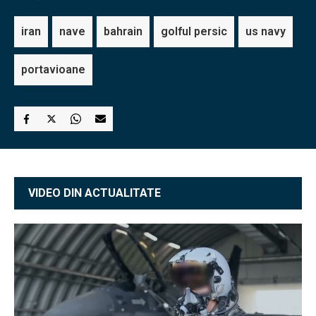
iran
nave
bahrain
golful persic
us navy
portavioane
VIDEO DIN ACTUALITATE