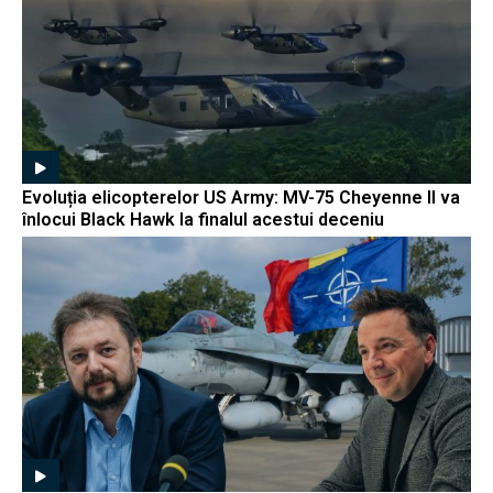
Evoluția elicopterelor US Army: MV-75 Cheyenne II va
înlocui Black Hawk la finalul acestui deceniu