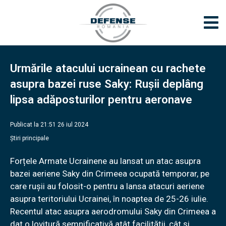
Urmările atacului ucrainean cu rachete
asupra bazei ruse Saky: Rușii deplâng
lipsa adăposturilor pentru aeronave
Publicat la 21:51 26 iul 2024
Știri principale
Forțele Armate Ucrainene au lansat un atac asupra
bazei aeriene Saky din Crimeea ocupată temporar, pe
care rușii au folosit-o pentru a lansa atacuri aeriene
asupra teritoriului Ucrainei, în noaptea de 25-26 iulie.
Recentul atac asupra aerodromului Saky din Crimeea a
dat o lovitură semnificativă atât facilității, cât și