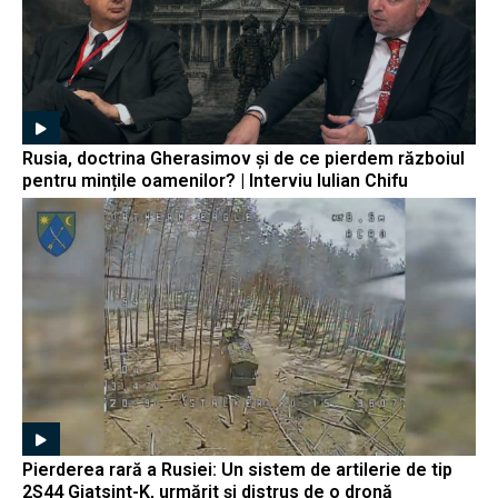
Rusia, doctrina Gherasimov și de ce pierdem războiul
pentru mințile oamenilor? | Interviu Iulian Chifu
Pierderea rară a Rusiei: Un sistem de artilerie de tip
2S44 Giatsint-K, urmărit și distrus de o dronă