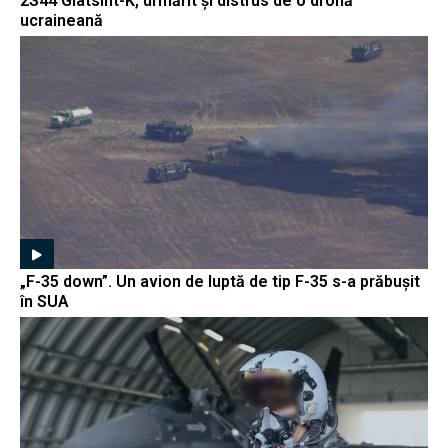
2S44 Giatsint-K, urmărit și distrus de o dronă
ucraineană
„F-35 down”. Un avion de luptă de tip F-35 s-a prăbușit
în SUA