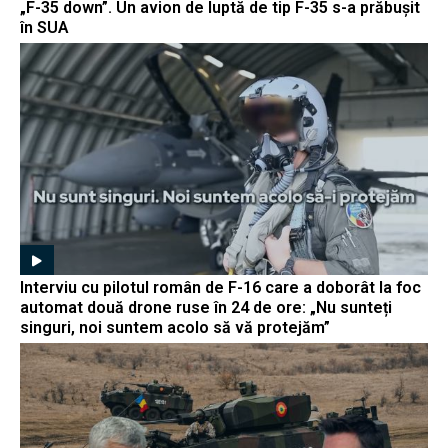
„F-35 down”. Un avion de luptă de tip F-35 s-a prăbușit
în SUA
Interviu cu pilotul român de F-16 care a doborât la foc
automat două drone ruse în 24 de ore: „Nu sunteți
singuri, noi suntem acolo să vă protejăm”