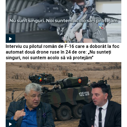
Interviu cu pilotul român de F-16 care a doborât la foc
automat două drone ruse în 24 de ore: „Nu sunteți
singuri, noi suntem acolo să vă protejăm”