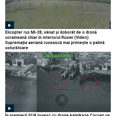
Elicopter rus Mi-28, vânat și doborât de o dronă
ucraineană chiar în interiorul Rusiei (Video).
Supremația aeriană rusească mai primește o palmă
usturătoare
În premieră SUA lovesc cu drone kamikaze Corsair un