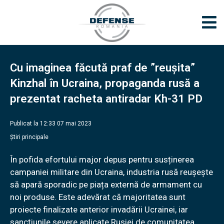
Cu imaginea făcută praf de ”reușita”
Kinzhal în Ucraina, propaganda rusă a
prezentat racheta antiradar Kh-31 PD
Publicat la 12:33 07 mai 2023
Știri principale
În pofida efortului major depus pentru susținerea
campaniei militare din Ucraina, industria rusă reușește
să apară sporadic pe piața externă de armament cu
noi produse. Este adevărat că majoritatea sunt
proiecte finalizate anterior invadării Ucrainei, iar
sancțiunile severe aplicate Rusiei de comunitatea