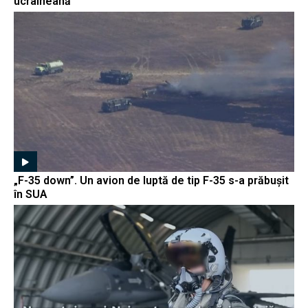
ucraineană
„F-35 down”. Un avion de luptă de tip F-35 s-a prăbușit
în SUA