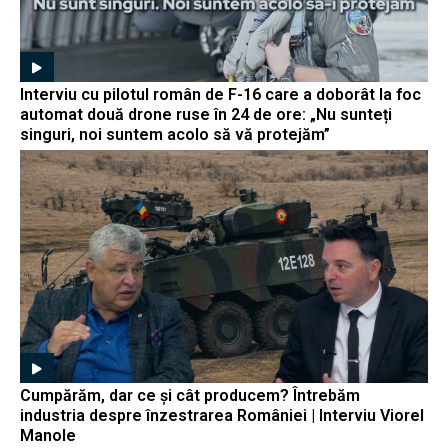
Interviu cu pilotul român de F-16 care a doborât la foc
automat două drone ruse în 24 de ore: „Nu sunteți
singuri, noi suntem acolo să vă protejăm”
Cumpărăm, dar ce și cât producem? Întrebăm
industria despre înzestrarea României | Interviu Viorel
Manole