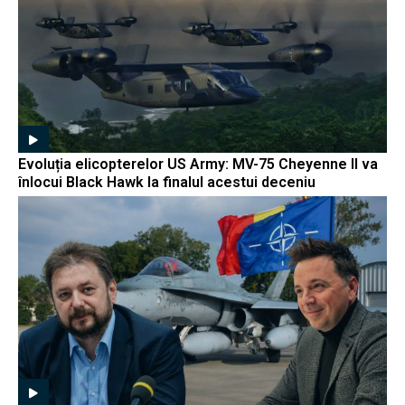
Evoluția elicopterelor US Army: MV-75 Cheyenne II va
înlocui Black Hawk la finalul acestui deceniu