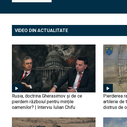
VIDEO DIN ACTUALITATE
Rusia, doctrina Gherasimov și de ce
Pierderea ra
pierdem războiul pentru mințile
artilerie de 
oamenilor? | Interviu Iulian Chifu
distrus de 