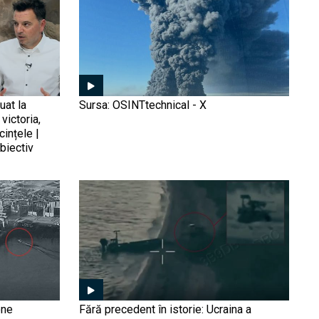
pentru a descuraja Rusia
nu doar că a zburat cu un
F-16, dar a și executat un
atac aerian simulat asupra
F-ului (Video). Turcia
țintește fotoliul de lider
De la dovada celor şase
mondial în domeniul
rachete ruseşti doborâte la
dronelor
acordul strategic. Cum a
uat la
Sursa: OSINTtechnical - X
folosit Ucraina avionul
victoria,
Mirage 2000 pentru a
cințele |
obține 100 de avioane
biectiv
Privatizarea, ultima șansă
Rafale de la Franța
pentru IAR-99 Șoim?
Mișcare tectonică în
industria românească: O
companie, interesată de
Avioane Craiova
Germania dorește să fie
mai puțin dependentă de
Statele Unite pentru
apărarea antiaeriană: Noile
avioane de ,,spionaj''
Pegasus vor monitoriza
Black Hawk care se
one
Fără precedent în istorie: Ucraina a
mişcările armatei ruse