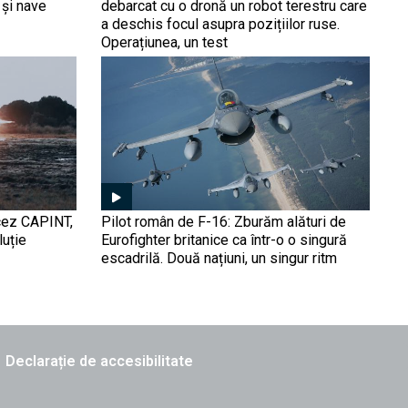
pilotează singur.
 și nave
debarcat cu o dronă un robot terestru care
Legendarul elicopter,
a deschis focul asupra pozițiilor ruse.
transformat în dronă ”U-
Operațiunea, un test
Hawk”, în doar 10 luni
Reacția nervoasă a
propagandei Rusiei la
posibila livrare de
Tomahawk către Kiev: Vom
ataca Polonia
Cu ce reușesc ucrainenii
să lovească rafinăriile
ncez CAPINT,
Pilot român de F-16: Zburăm alături de
Rusiei. Flamingo e
luție
Eurofighter britanice ca într-o o singură
”bijuteria coroanei”, dar
escadrilă. Două națiuni, un singur ritm
greul îl duce o dronă de 55
de mii de dolari
Au cu adevărat Statele
Unite planuri pentru
viitoare atacuri chirurgicale
în Venezuela?
Washingtonul ar avea pe
Declarație de accesibilitate
masă opţiunea utilizării
dronelor şi avioanelor de