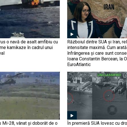
us o navă de asalt amfibiu cu
Războiul dintre SUA și Iran, rel
ime kamikaze în cadrul unui
intensitate maximă. Cum arată 
val
înfrângerea și care sunt conse
Ioana Constantin Bercean, la O
EuroAtlantic
s Mi-28, vânat și doborât de o
În premieră SUA lovesc cu dr