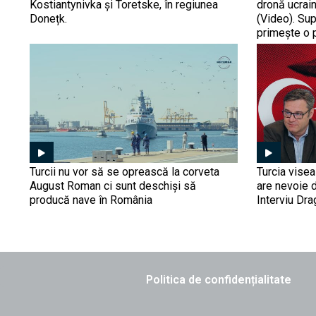
Kostiantynivka și Toretske, în regiunea
dronă ucrain
Donețk.
(Video). Su
primește o 
Turcii nu vor să se oprească la corveta
Turcia vise
August Roman ci sunt deschiși să
are nevoie 
producă nave în România
Interviu Dr
Politica de confidențialitate