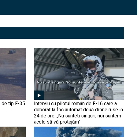
A dezvăluit Pratt &
Whitney din greșeală
designul viitorului avion de
vânătoare Boeing F-47 al
Forțelor Aeriene ale SUA ?
Ucraina nu mai irosește
rachete de milioane de
dolari pe drone. Arma „low-
cost” montată surprinzător
pe avioanele F-16 (FOTO)
Întâlnirea de la miezul
nopții: O dronă ucraineană
a lovit în plin un avion MiG-
29 rus (Video). Ucrainenii
continuă să hărțuiască
forțele ruse
Eficiența „chirurgicală” a
 de tip F-35
Interviu cu pilotul român de F-16 care a
avioanelor Mirage 2000 și
doborât la foc automat două drone ruse în
paradoxul apărării aeriene
24 de ore: „Nu sunteți singuri, noi suntem
ucrainene (Foto/Video). De
acolo să vă protejăm”
ce o rată de interceptare
de 98% nu este suficientă
Avionul fără pilot Kizilelma