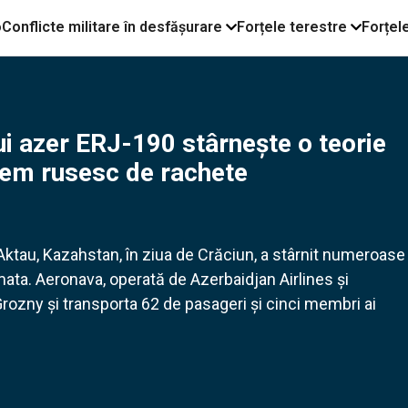
o
Conflicte militare în desfășurare
Forțele terestre
Forțel
ui azer ERJ-190 stârnește o teorie
istem rusesc de rachete
ktau, Kazahstan, în ziua de Crăciun, a stârnit numeroase
rmata. Aeronava, operată de Azerbaidjan Airlines și
rozny și transporta 62 de pasageri și cinci membri ai