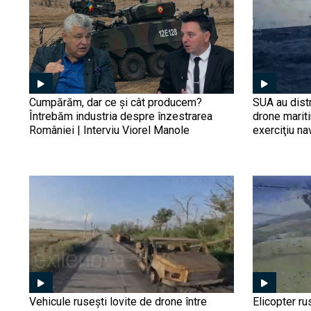
Cumpărăm, dar ce și cât producem?
SUA au distr
Întrebăm industria despre înzestrarea
drone marit
României | Interviu Viorel Manole
exerciţiu na
Vehicule rusești lovite de drone între
Elicopter ru