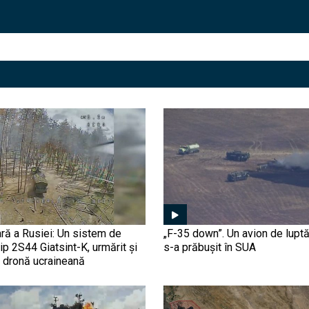
ră a Rusiei: Un sistem de
„F-35 down”. Un avion de luptă
tip 2S44 Giatsint-K, urmărit și
s-a prăbușit în SUA
o dronă ucraineană