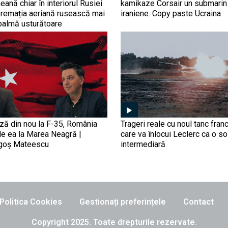
eană chiar în interiorul Rusiei
kamikaze Corsair un submarin
premația aeriană rusească mai
iraniene. Copy paste Ucraina
palmă usturătoare
ază din nou la F-35, România
Trageri reale cu noul tanc fra
de ea la Marea Neagră |
care va înlocui Leclerc ca o so
agoș Mateescu
intermediară
Politica Cookies
Gestionați preferințele
Contact
Copyright 2025. Toate drepturile rezervate.