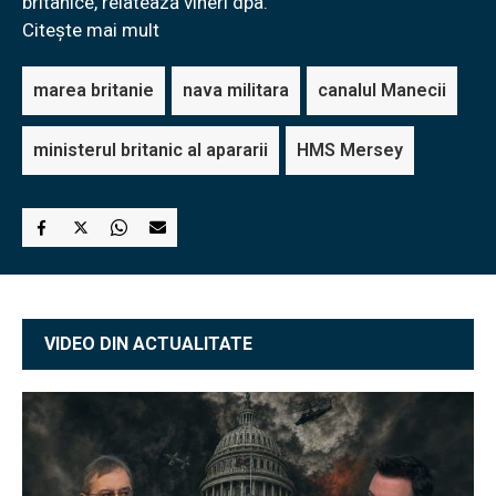
britanice, relatează vineri dpa.
Citește mai mult
marea britanie
nava militara
canalul Manecii
ministerul britanic al apararii
HMS Mersey
VIDEO DIN ACTUALITATE