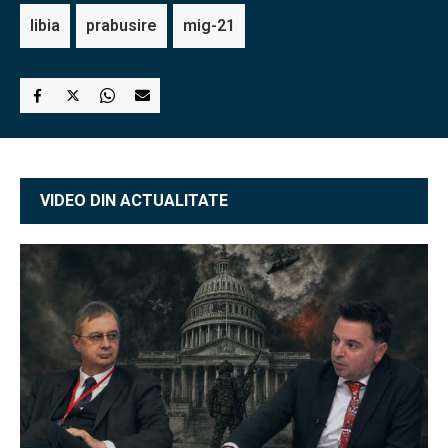
libia
prabusire
mig-21
VIDEO DIN ACTUALITATE