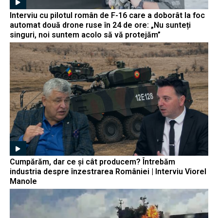
Interviu cu pilotul român de F-16 care a doborât la foc
automat două drone ruse în 24 de ore: „Nu sunteți
singuri, noi suntem acolo să vă protejăm”
Cumpărăm, dar ce și cât producem? Întrebăm
industria despre înzestrarea României | Interviu Viorel
Manole