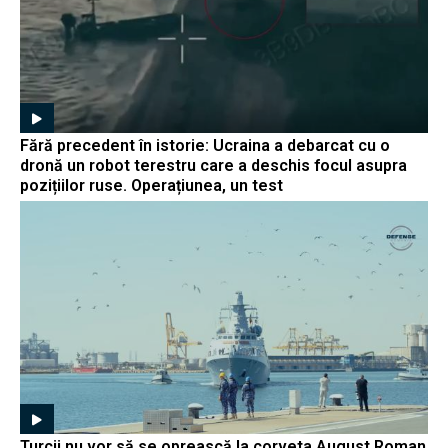
Fără precedent în istorie: Ucraina a debarcat cu o
dronă un robot terestru care a deschis focul asupra
pozițiilor ruse. Operațiunea, un test
Turcii nu vor să se oprească la corveta August Roman