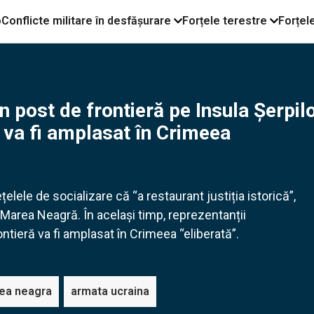
o
Conflicte militare în desfășurare
Forțele terestre
Forțel
un post de frontieră pe Insula Șerpil
 va fi amplasat în Crimeea
elele de socializare că “a restaurant justiția istorică”,
 Marea Neagră. În același timp, reprezentanții
tieră va fi amplasat în Crimeea “eliberată”.
rea neagra
armata ucraina