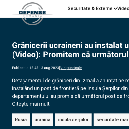
Securitate & Externe
Vide
Grănicerii ucraineni au instalat 
(Video): Promitem că următorul
Publicat la 18:43 13 aug 2023
Știri principale
Detașamentul de grăniceri din Izmail a anunțat pe reț
instalând un post de frontieră pe Insula Șerpilor din
departamentului au promis că următorul post de fron
Citește mai mult
Rusia
ucraina
insula serpilor
securitate ma