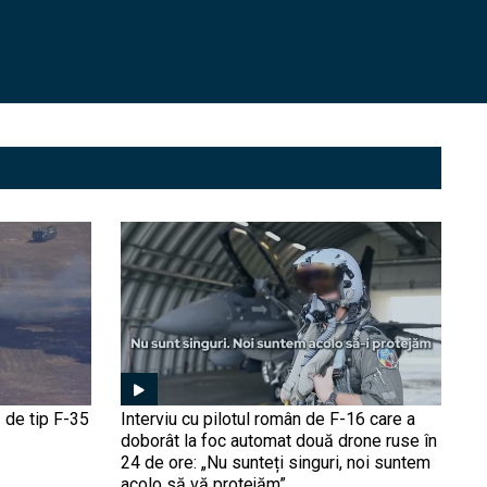
Kostiantinivka e sub
controlul Ucrainei, în pofida
propagandei Kremlinului
(VIDEO). Soldații ucraineni
publică înregistrări din
oraș
Ucrainenii au lovit puternic
infrastructura energetica a
Rusiei: Incendiu la rafinăria
Slavyansk din Ținutul
Krasnodar
Premieră militară istorică:
O dronă ucraineană FPV a
doborât în Rusia un
elicopter Mi-8, lovind de
sus în elice (Video).
Vânătorul a devenit pradă
Un „Ferrari” al
distrugătoarelor de tancuri
a apărut pe frontul
 de tip F-35
Interviu cu pilotul român de F-16 care a
ucrainean. Ce poate face
doborât la foc automat două drone ruse în
vehiculul italian B1
24 de ore: „Nu sunteți singuri, noi suntem
Centauro și de ce este
Armata ucraineană
acolo să vă protejăm”