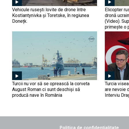
Vehicule rusești lovite de drone între
Elicopter ru
Kostiantynivka și Toretske, în regiunea
dronă ucrain
Donețk.
(Video). Su
primește o 
Turcii nu vor să se oprească la corveta
Turcia vise
August Roman ci sunt deschiși să
are nevoie 
producă nave în România
Interviu Dr
Politica de confidențialitate