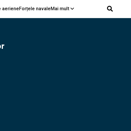
e aeriene
Forțele navale
Mai mult
Sursa: OSINTtechnical - X
or
Vehicule rusești lovite de
drone între Kostiantynivka
și Toretske, în regiunea
Donețk.
Fără precedent în istorie:
Ucraina a debarcat cu o
dronă un robot terestru
care a deschis focul
asupra pozițiilor ruse.
Operațiunea, un test