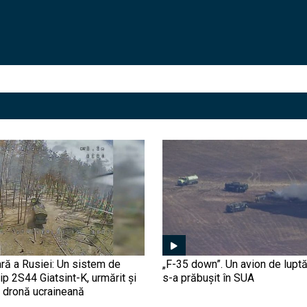
ră a Rusiei: Un sistem de
„F-35 down”. Un avion de luptă
tip 2S44 Giatsint-K, urmărit și
s-a prăbușit în SUA
o dronă ucraineană