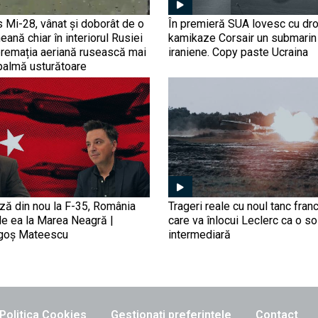
s Mi-28, vânat și doborât de o
În premieră SUA lovesc cu dr
eană chiar în interiorul Rusiei
kamikaze Corsair un submarin
premația aeriană rusească mai
iraniene. Copy paste Ucraina
palmă usturătoare
ază din nou la F-35, România
Trageri reale cu noul tanc fra
de ea la Marea Neagră |
care va înlocui Leclerc ca o so
agoș Mateescu
intermediară
Politica Cookies
Gestionați preferințele
Contact