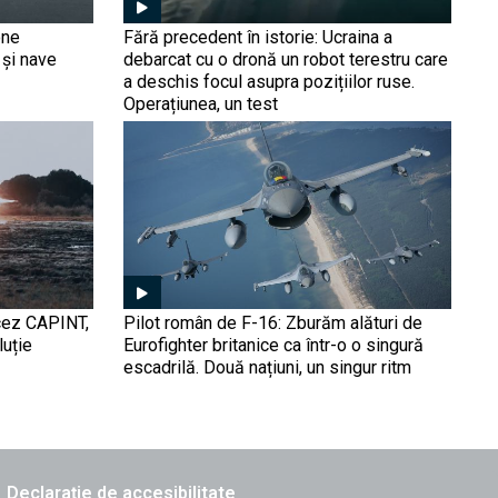
luptă pe frontul din
Ucraina? Un lot nou de
one
Fără precedent în istorie: Ucraina a
vehicule blindate BMPT
 și nave
debarcat cu o dronă un robot terestru care
„Terminator” trimis la
a deschis focul asupra pozițiilor ruse.
sacrificiu în faţa dronelor
Operațiunea, un test
Două avioane An-26 și
(VIDEO)
radare de coastă ale
trupelor ruse distruse de
ucraineni în Crimeea
ocupată (VIDEO)
FPV-uri cu Kalașnikov.
Rușii au preluat ideea și
prezintă „Arbaleta”, drona
AK-47
ncez CAPINT,
Pilot român de F-16: Zburăm alături de
luție
Eurofighter britanice ca într-o o singură
Atacăm Ucraina la toamnă,
escadrilă. Două națiuni, un singur ritm
susține gen. Gherasimov.
Harta din fundal
prefigurează un scenariu
horror pentru București:
850 de km de graniță,
"păziți" de tancurile rusești
Declarație de accesibilitate