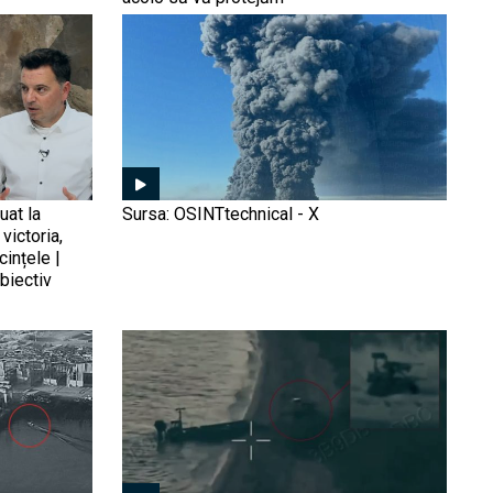
ideal pentru contra-
demontează falsul rusesc
ofensivele Ucrainei
despre ocuparea localității
Rodînske (Video)
Rușii au lăsat Kievul în
beznă în urma celui mai
mare atac asupra
infrastructurii energetice a
Ucrainei (VIDEO)
uat la
Sursa: OSINTtechnical - X
victoria,
Rachete Flamingo în
cințele |
„cămară”. Ucraina
biectiv
stochează pentru la iarnă
varianta autohtonă a
„Tomahawk-ului pe
steroizi” care e folosit rar,
Cu ce reușesc ucrainenii
deși producția accelerează
să lovească rafinăriile
Rusiei. Flamingo e
”bijuteria coroanei”, dar
greul îl duce o dronă de 55
de mii de dolari
Ce mai aruncă Rusia în