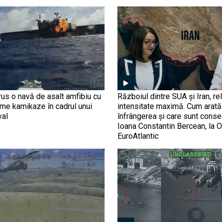
us o navă de asalt amfibiu cu
Războiul dintre SUA și Iran, rel
ime kamikaze în cadrul unui
intensitate maximă. Cum arată 
val
înfrângerea și care sunt conse
Ioana Constantin Bercean, la O
EuroAtlantic