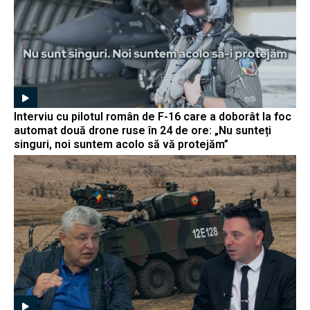
Interviu cu pilotul român de F-16 care a doborât la foc
automat două drone ruse în 24 de ore: „Nu sunteți
singuri, noi suntem acolo să vă protejăm”