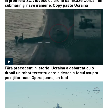
În premieră SUA lovesc cu drone kamikaze Corsair un
submarin și nave iraniene. Copy paste Ucraina
Fără precedent în istorie: Ucraina a debarcat cu o
dronă un robot terestru care a deschis focul asupra
pozițiilor ruse. Operațiunea, un test