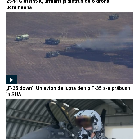
2S44 Giatsint-K, urmărit și distrus de o dronă
ucraineană
„F-35 down”. Un avion de luptă de tip F-35 s-a prăbușit
în SUA