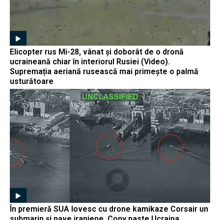
Elicopter rus Mi-28, vânat și doborât de o dronă
ucraineană chiar în interiorul Rusiei (Video).
Supremația aeriană rusească mai primește o palmă
usturătoare
În premieră SUA lovesc cu drone kamikaze Corsair un
submarin și nave iraniene. Copy paste Ucraina