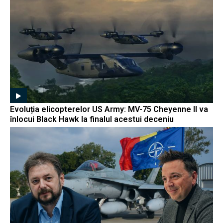
Evoluția elicopterelor US Army: MV-75 Cheyenne II va
înlocui Black Hawk la finalul acestui deceniu