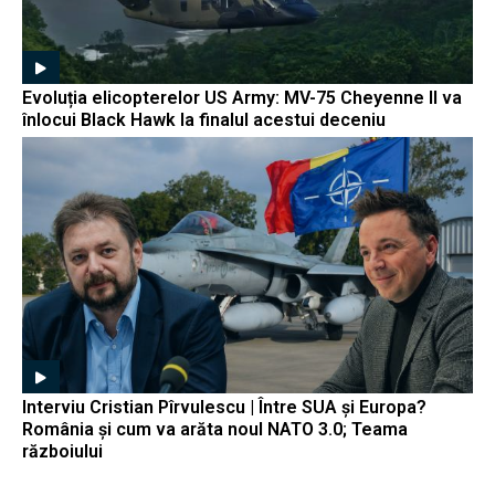
Evoluția elicopterelor US Army: MV-75 Cheyenne II va
înlocui Black Hawk la finalul acestui deceniu
Interviu Cristian Pîrvulescu | Între SUA și Europa?
România și cum va arăta noul NATO 3.0; Teama
războiului