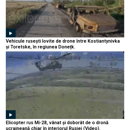
Vehicule rusești lovite de drone între Kostiantynivka
și Toretske, în regiunea Donețk.
Elicopter rus Mi-28, vânat și doborât de o dronă
ucraineană chiar în interiorul Rusiei (Video).