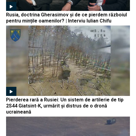
Rusia, doctrina Gherasimov și de ce pierdem războiul
pentru mințile oamenilor? | Interviu Iulian Chifu
Pierderea rară a Rusiei: Un sistem de artilerie de tip
2S44 Giatsint-K, urmărit și distrus de o dronă
ucraineană