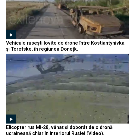
Vehicule rusești lovite de drone între Kostiantynivka
și Toretske, în regiunea Donețk.
Elicopter rus Mi-28, vânat și doborât de o dronă
ucraineană chiar în interiorul Rusiei (Video).