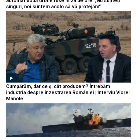
automat două drone ruse în 24 de ore: „Nu sunteți
singuri, noi suntem acolo să vă protejăm”
Cumpărăm, dar ce și cât producem? Întrebăm
industria despre înzestrarea României | Interviu Viorel
Manole