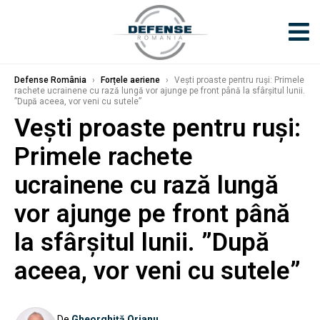
Defense România
›
Forțele aeriene
›
Vești proaste pentru ruși: Primele
rachete ucrainene cu rază lungă vor ajunge pe front până la sfârșitul lunii.
”După aceea, vor veni cu sutele”
Vești proaste pentru ruși:
Primele rachete
ucrainene cu rază lungă
vor ajunge pe front până
la sfârșitul lunii. ”După
aceea, vor veni cu sutele”
De
Gheorghiță Orjanu