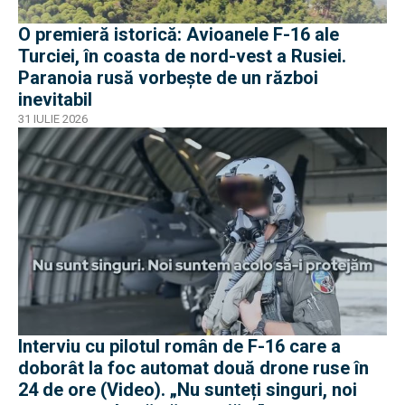
O premieră istorică: Avioanele F-16 ale
Turciei, în coasta de nord-vest a Rusiei.
Paranoia rusă vorbește de un război
inevitabil
31 IULIE 2026
Interviu cu pilotul român de F-16 care a
doborât la foc automat două drone ruse în
24 de ore (Video). „Nu sunteți singuri, noi