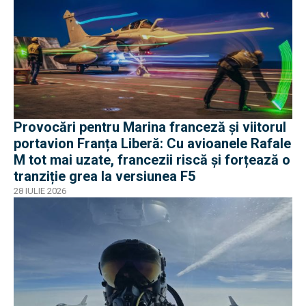
Provocări pentru Marina franceză și viitorul
portavion Franța Liberă: Cu avioanele Rafale
M tot mai uzate, francezii riscă și forțează o
tranziție grea la versiunea F5
28 IULIE 2026