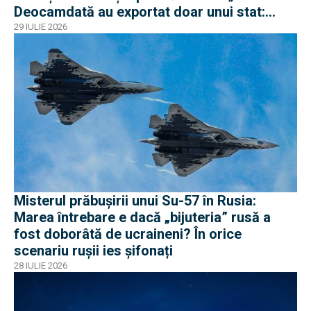
Deocamdată au exportat doar unui stat:
Algeria
29 IULIE 2026
Misterul prăbușirii unui Su-57 în Rusia:
Marea întrebare e dacă „bijuteria” rusă a
fost doborâtă de ucraineni? În orice
scenariu rușii ies șifonați
28 IULIE 2026