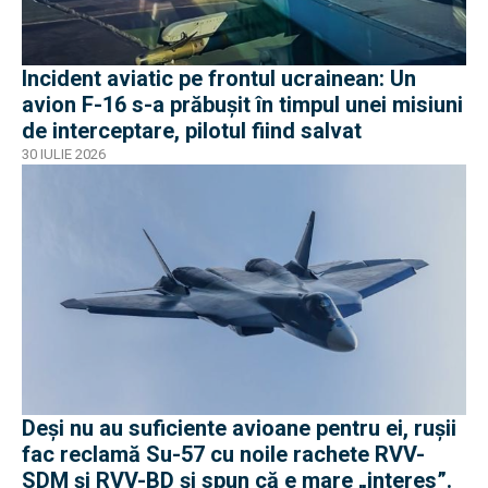
Incident aviatic pe frontul ucrainean: Un
avion F-16 s-a prăbușit în timpul unei misiuni
de interceptare, pilotul fiind salvat
30 IULIE 2026
Deși nu au suficiente avioane pentru ei, rușii
fac reclamă Su-57 cu noile rachete RVV-
SDM și RVV-BD și spun că e mare „interes”.