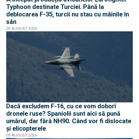
Typhoon destinate Turciei. Până la
deblocarea F-35, turcii nu stau cu mâinile în
sân
03 AUGUST 2026
Dacă excludem F-16, cu ce vom doborî
dronele ruse? Spaniolii sunt aici să pună
umărul, dar fără NH90. Când vor fi dislocate
și elicopterele
03 AUGUST 2026