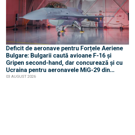
Deficit de aeronave pentru Forțele Aeriene
Bulgare: Bulgarii caută avioane F-16 și
Gripen second-hand, dar concurează și cu
Ucraina pentru aeronavele MiG-29 din
Polonia
03 AUGUST 2026