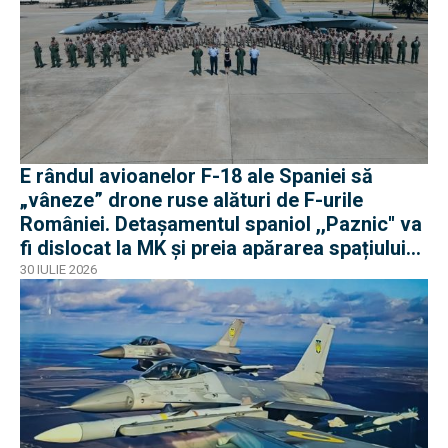
E rândul avioanelor F-18 ale Spaniei să
„vâneze” drone ruse alături de F-urile
României. Detașamentul spaniol ,,Paznic'' va
fi dislocat la MK și preia apărarea spațiului
aerian românesc
30 IULIE 2026