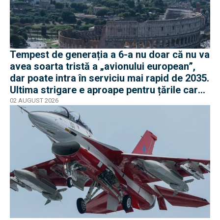
Tempest de generația a 6-a nu doar că nu va
avea soarta tristă a „avionului european”,
dar poate intra în serviciu mai rapid de 2035.
Ultima strigare e aproape pentru țările care
vor în program
02 AUGUST 2026