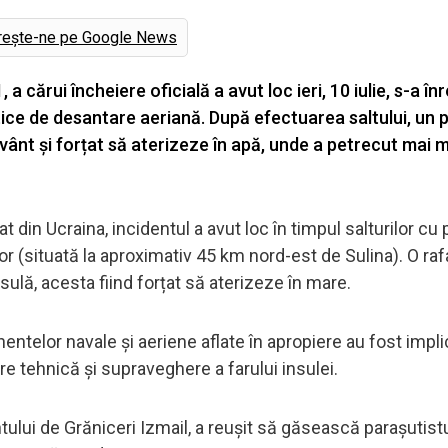
rește-ne pe Google News
a cărui încheiere oficială a avut loc ieri, 10 iulie, s-a în
ctice de desantare aeriană. După efectuarea saltului, un 
vânt și forțat să aterizeze în apă, unde a petrecut mai m
tat din Ucraina, incidentul a avut loc în timpul salturilor cu
or (situată la aproximativ 45 km nord-est de Sulina). O raf
sulă, acesta fiind forțat să aterizeze în mare.
nentelor navale și aeriene aflate în apropiere au fost impli
e tehnică și supraveghere a farului insulei.
ului de Grăniceri Izmail, a reușit să găsească parașutistul