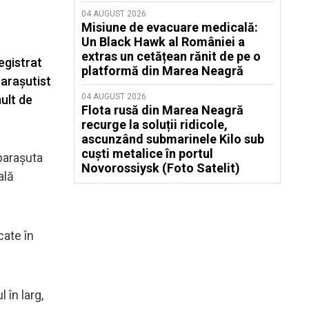
04 AUGUST 2026
Misiune de evacuare medicală:
Un Black Hawk al României a
extras un cetățean rănit de pe o
registrat
platformă din Marea Neagră
parașutist
04 AUGUST 2026
ult de
Flota rusă din Marea Neagră
recurge la soluții ridicole,
ascunzând submarinele Kilo sub
cuști metalice în portul
 parașuta
Novorossiysk (Foto Satelit)
ală
cate în
 în larg,