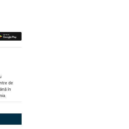
u
entre de
până în
nia.