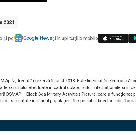
e 2021
Google News
e și pe
și în aplicațiile mobile
M.Ap.N., trecut în rezervă în anul 2018. Este licențiat în electronică, c
a terorismului efectuate în cadrul colaborărilor internaționale și în c
tară BSMAP – Black Sea Military Activities Picture, care a funcționat 
i de securitate în rândul populației - în special al tinerilor - din Româ