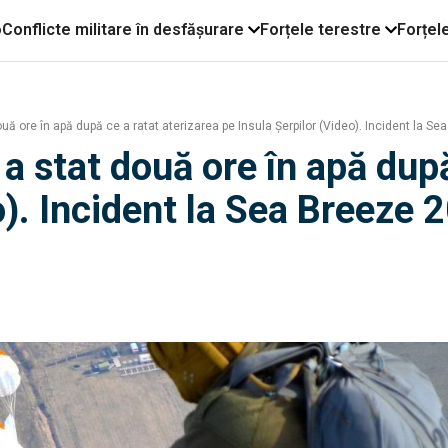
o
Conflicte militare în desfășurare
Forțele terestre
Forțel
uă ore în apă după ce a ratat aterizarea pe Insula Șerpilor (Video). Incident la S
a stat două ore în apă după
o). Incident la Sea Breeze 