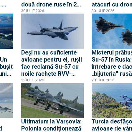
.
două drone ruse în 24
atacuri cu dron
de ore (Video). „Nu
rachete uzează
30 IULIE 2026
30 IULIE 2026
zboi
sunteți singuri, noi
avioanele F-16
suntem acolo să vă
Ucraineia
protejăm”
Deși nu au suficiente
Misterul prăbuș
 Un
avioane pentru ei, rușii
Su-57 în Rusia
bușit
fac reclamă Su-57 cu
întrebare e da
uni
noile rachete RVV-
„bijuteria” rusă
lotul
SDM și RVV-BD și spun
doborâtă de uc
29 IULIE 2026
28 IULIE 2026
că e mare „interes”.
În orice scenari
Deocamdată au
ies șifonați
exportat doar unui
stat: Algeria
Ultimatum la Varșovia:
Turcia desfăș
d
Polonia condiționează
avioane de vâ