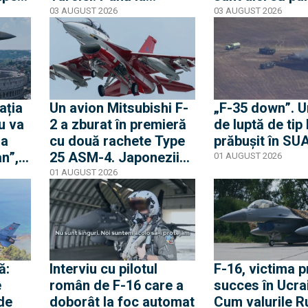
deblocarea F-35, turcii
umărul, dar fă
03 AUGUST 2026
03 AUGUST 2026
nu stau cu mâinile în
Când vor fi dis
sân
elicopterele
 din
ația
Un avion Mitsubishi F-
„F-35 down”. U
u va
2 a zburat în premieră
de luptă de tip
 a
cu două rachete Type
prăbușit în SU
n”,
25 ASM-4. Japonezii
01 AUGUST 2026
își testează prima
01 AUGUST 2026
 de
rachetă antinavă cu
are e
rază lungă de pe un
ile
avion
am
ă:
Interviu cu pilotul
F-16, victima p
e
român de F-16 care a
succes în Ucra
 de
doborât la foc automat
Cum valurile R