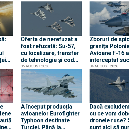
să:
Oferta de nerefuzat a
Zboruri de spio
fost refuzată: Su-57,
granița Polonie
ul
cu localizare, transfer
Avioane F-16 
ței
de tehnologie și cod
interceptat su
vul
sursă propus fără
aeronave ruseșt
05 AUGUST 2026
04 AUGUST 2026
ui
succes de Rusia
Tacticile Mosc
are
Marea Baltică
ve
A început producția
Dacă excludem
riene
avioanelor Eurofighter
cu ce vom dob
caută
Typhoon destinate
dronele ruse? S
ipen
Turciei. Până la
sunt aici să pu