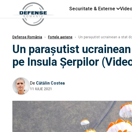
Securitate & Externe
Vide
Defense România
›
Forțele aeriene
›
Un parașutist ucrainean a stat do
Un parașutist ucrainean 
pe Insula Șerpilor (Vide
De
Cătălin Costea
11 IULIE 2021