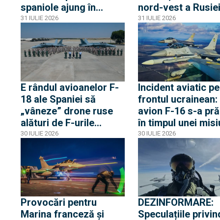
spaniole ajung în
nord-vest a Rusiei
România. Nicio
Paranoia rusă
31 IULIE 2026
31 IULIE 2026
coincidență, misiunea
vorbește de un ră
are loc după
inevitabil
incidentele dintre F-16
românești și dronele
ruse
E rândul avioanelor F-
Incident aviatic pe
18 ale Spaniei să
frontul ucrainean:
„vâneze” drone ruse
avion F-16 s-a pră
alături de F-urile
în timpul unei misi
României.
de interceptare, pi
30 IULIE 2026
30 IULIE 2026
Detașamentul spaniol
fiind salvat
,,Paznic'' va fi dislocat
la MK și preia apărarea
spațiului aerian
românesc
Provocări pentru
DEZINFORMARE:
Marina franceză și
Speculațiile privin