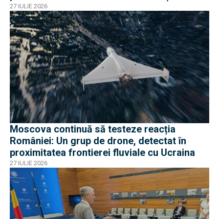
o „înscenare propagandistă”
27 IULIE 2026
Moscova continuă să testeze reacția
României: Un grup de drone, detectat în
proximitatea frontierei fluviale cu Ucraina
27 IULIE 2026