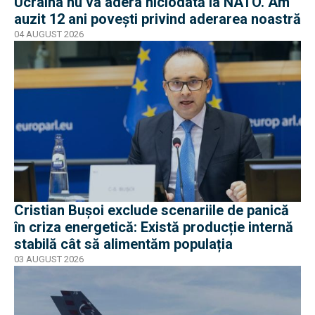
Ucraina nu va adera niciodată la NATO. Am
auzit 12 ani povești privind aderarea noastră
04 AUGUST 2026
Cristian Bușoi exclude scenariile de panică
în criza energetică: Există producție internă
stabilă cât să alimentăm populația
03 AUGUST 2026