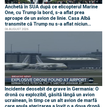
Anchetă în SUA după ce elicopterul Marine
One, cu Trump la bord, s-a aflat prea
aproape de un avion de linie. Casa Albă
transmite că Trump nu s-a aflat niciun
moment în pericol
06 AUGUST 2026
Incidente deosebit de grave în Germania: O
dronă cu explozibil, găsită lângă un avion
ucrainean, în timp ce un alt avion de marfă
care anula aterizarea a lovit o a doua dronă