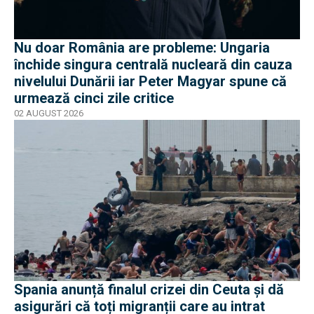
Nu doar România are probleme: Ungaria
închide singura centrală nucleară din cauza
nivelului Dunării iar Peter Magyar spune că
urmează cinci zile critice
02 AUGUST 2026
Spania anunță finalul crizei din Ceuta și dă
asigurări că toți migranții care au intrat