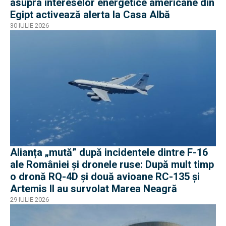
asupra intereselor energetice americane din
Egipt activează alerta la Casa Albă
30 IULIE 2026
Alianța „mută” după incidentele dintre F-16
ale României și dronele ruse: După mult timp
o dronă RQ-4D și două avioane RC-135 și
Artemis II au survolat Marea Neagră
29 IULIE 2026