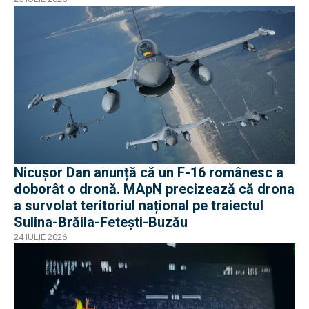
Nicușor Dan anunță că un F-16 românesc a
doborât o dronă. MApN precizează că drona
a survolat teritoriul național pe traiectul
Sulina-Brăila-Fetești-Buzău
24 IULIE 2026