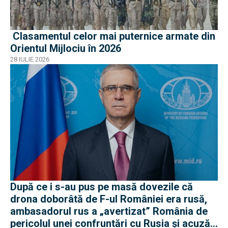
Clasamentul celor mai puternice armate din
Orientul Mijlociu în 2026
28 IULIE 2026
După ce i s-au pus pe masă dovezile că
drona doborâtă de F-ul României era rusă,
ambasadorul rus a „avertizat” România de
pericolul unei confruntări cu Rusia și acuză