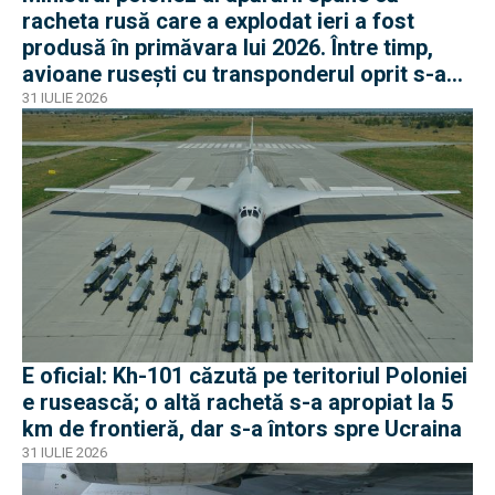
racheta rusă care a explodat ieri a fost
produsă în primăvara lui 2026. Între timp,
avioane rusești cu transponderul oprit s-au
apropiat de frontiera Poloniei
31 IULIE 2026
E oficial: Kh-101 căzută pe teritoriul Poloniei
e rusească; o altă rachetă s-a apropiat la 5
km de frontieră, dar s-a întors spre Ucraina
31 IULIE 2026