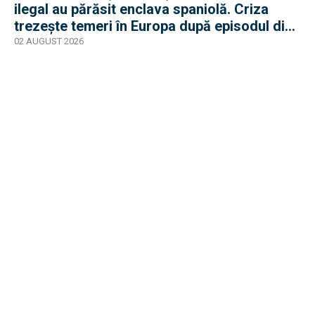
ilegal au părăsit enclava spaniolă. Criza
trezește temeri în Europa după episodul din
2015
02 AUGUST 2026