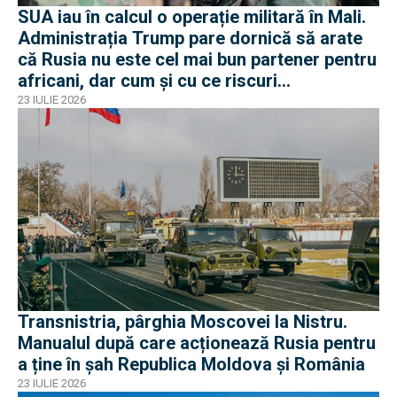
SUA iau în calcul o operație militară în Mali.
Administrația Trump pare dornică să arate
că Rusia nu este cel mai bun partener pentru
africani, dar cum și cu ce riscuri
operaționale?
23 IULIE 2026
Transnistria, pârghia Moscovei la Nistru.
Manualul după care acționează Rusia pentru
a ține în șah Republica Moldova și România
23 IULIE 2026