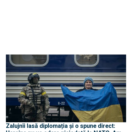
Zalujnîi lasă diplomația și o spune direct: