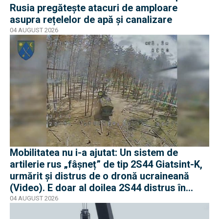
Rusia pregătește atacuri de amploare
asupra rețelelor de apă și canalizare
04 AUGUST 2026
Mobilitatea nu i-a ajutat: Un sistem de
artilerie rus „fâșneț” de tip 2S44 Giatsint-K,
urmărit și distrus de o dronă ucraineană
(Video). E doar al doilea 2S44 distrus în
război
04 AUGUST 2026