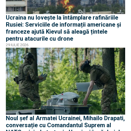
Ucraina nu lovește la întâmplare rafinăriile
Rusiei: Serviciile de informații americane și
franceze ajută Kievul să aleagă țintele
pentru atacurile cu drone
29 IULIE 2026
Noul șef al Armatei Ucrainei, Mihailo Drapati,
conversație cu Comandantul Suprem al