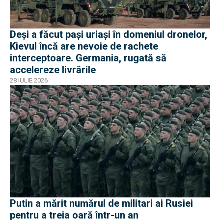
Deși a făcut pași uriași în domeniul dronelor,
Kievul încă are nevoie de rachete
interceptoare. Germania, rugată să
accelereze livrările
28 IULIE 2026
Putin a mărit numărul de militari ai Rusiei
pentru a treia oară într-un an