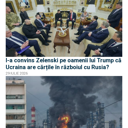
I-a convins Zelenski pe oamenii lui Trump că
Ucraina are cărțile în războiul cu Rusia?
29 IULIE 2026