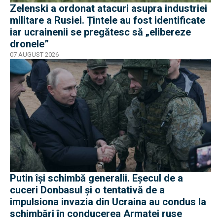
Zelenski a ordonat atacuri asupra industriei
militare a Rusiei. Țintele au fost identificate
iar ucrainenii se pregătesc să „elibereze
dronele”
07 AUGUST 2026
Putin își schimbă generalii. Eșecul de a
cuceri Donbasul și o tentativă de a
impulsiona invazia din Ucraina au condus la
schimbări în conducerea Armatei ruse