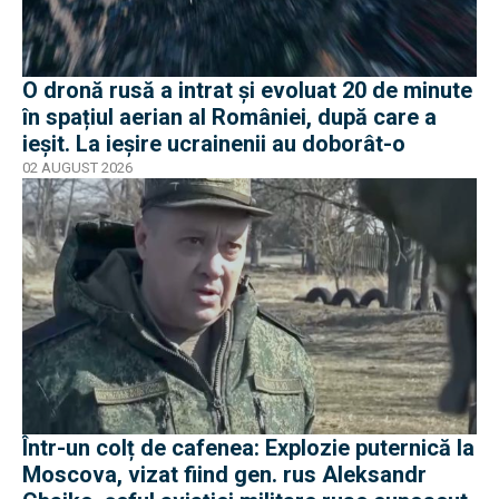
O dronă rusă a intrat și evoluat 20 de minute
în spațiul aerian al României, după care a
ieșit. La ieșire ucrainenii au doborât-o
02 AUGUST 2026
Într-un colț de cafenea: Explozie puternică la
Moscova, vizat fiind gen. rus Aleksandr