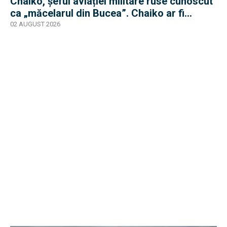
Chaiko, șeful aviației militare ruse cunoscut
ca „măcelarul din Bucea”. Chaiko ar fi
supraviețuit
02 AUGUST 2026