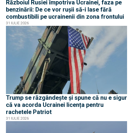
Războiul Rusiei împotriva Ucrainei, faza pe
benzinării: De ce vor rușii să-i lase fără
combustibili pe ucrainenii din zona frontului
31 IULIE 2026
Trump se răzgândește și spune că nu e sigur
că va acorda Ucrainei licența pentru
rachetele Patriot
31 IULIE 2026