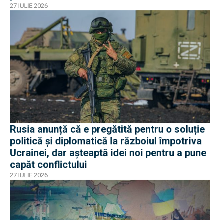
27 IULIE 2026
Rusia anunță că e pregătită pentru o soluție
politică și diplomatică la războiul împotriva
Ucrainei, dar așteaptă idei noi pentru a pune
capăt conflictului
27 IULIE 2026