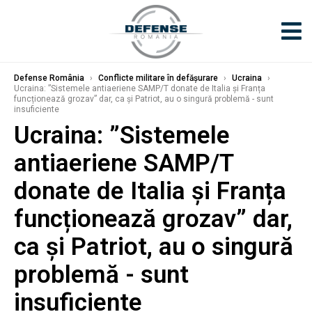
Defense România
›
Conflicte militare în defășurare
›
Ucraina
›
Ucraina: ”Sistemele antiaeriene SAMP/T donate de Italia și Franța
funcționează grozav” dar, ca și Patriot, au o singură problemă - sunt
insuficiente
Ucraina: ”Sistemele
antiaeriene SAMP/T
donate de Italia și Franța
funcționează grozav” dar,
ca și Patriot, au o singură
problemă - sunt
insuficiente