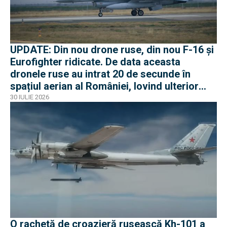
UPDATE: Din nou drone ruse, din nou F-16 și
Eurofighter ridicate. De data aceasta
dronele ruse au intrat 20 de secunde în
spațiul aerian al României, lovind ulterior
Ucraina
30 IULIE 2026
O rachetă de croazieră rusească Kh-101 a