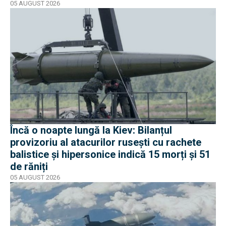
05 AUGUST 2026
Încă o noapte lungă la Kiev: Bilanțul
provizoriu al atacurilor rusești cu rachete
balistice și hipersonice indică 15 morți și 51
de răniți
05 AUGUST 2026