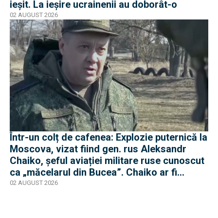
ieșit. La ieșire ucrainenii au doborât-o
02 AUGUST 2026
Într-un colț de cafenea: Explozie puternică la
Moscova, vizat fiind gen. rus Aleksandr
Chaiko, șeful aviației militare ruse cunoscut
ca „măcelarul din Bucea”. Chaiko ar fi
supraviețuit
02 AUGUST 2026