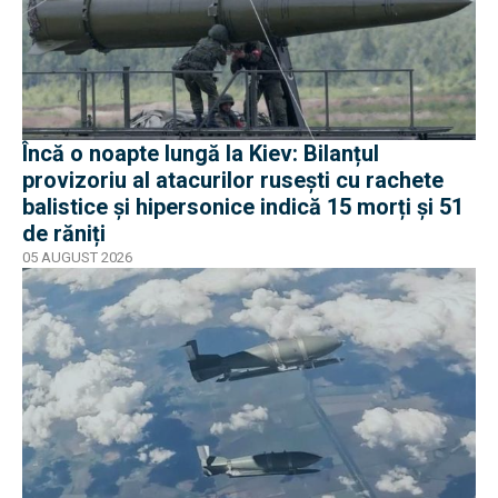
Încă o noapte lungă la Kiev: Bilanțul
provizoriu al atacurilor rusești cu rachete
balistice și hipersonice indică 15 morți și 51
de răniți
05 AUGUST 2026