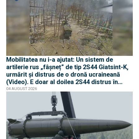
Mobilitatea nu i-a ajutat: Un sistem de
artilerie rus „fâșneț” de tip 2S44 Giatsint-K,
urmărit și distrus de o dronă ucraineană
(Video). E doar al doilea 2S44 distrus în
război
04 AUGUST 2026