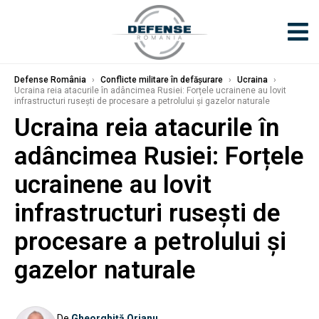
Defense România
›
Conflicte militare în defășurare
›
Ucraina
›
Ucraina reia atacurile în adâncimea Rusiei: Forțele ucrainene au lovit
infrastructuri rusești de procesare a petrolului și gazelor naturale
Ucraina reia atacurile în
adâncimea Rusiei: Forțele
ucrainene au lovit
infrastructuri rusești de
procesare a petrolului și
gazelor naturale
De
Gheorghiță Orjanu