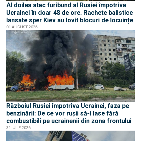
Al doilea atac furibund al Rusiei împotriva
Ucrainei în doar 48 de ore. Rachete balistice
lansate sper Kiev au lovit blocuri de locuințe
01 AUGUST 2026
Războiul Rusiei împotriva Ucrainei, faza pe
benzinării: De ce vor rușii să-i lase fără
combustibili pe ucrainenii din zona frontului
31 IULIE 2026