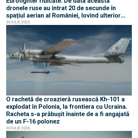
Eurofighter ridicate. De data aceasta
dronele ruse au intrat 20 de secunde în
spațiul aerian al României, lovind ulterior
Ucraina
30 IULIE 2026
O rachetă de croazieră rusească Kh-101 a
explodat în Polonia, la frontiera cu Ucraina.
Racheta s-a prăbușit înainte de a fi angajată
de un F-16 polonez
30 IULIE 2026