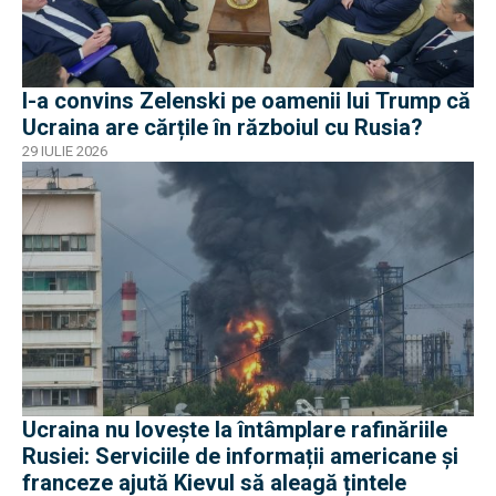
I-a convins Zelenski pe oamenii lui Trump că
Ucraina are cărțile în războiul cu Rusia?
29 IULIE 2026
Ucraina nu lovește la întâmplare rafinăriile
Rusiei: Serviciile de informații americane și
franceze ajută Kievul să aleagă țintele