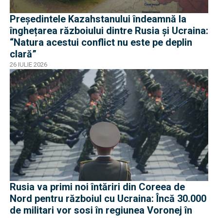
Președintele Kazahstanului îndeamnă la
înghețarea războiului dintre Rusia și Ucraina:
“Natura acestui conflict nu este pe deplin
clară”
26 IULIE 2026
Rusia va primi noi întăriri din Coreea de
Nord pentru războiul cu Ucraina: Încă 30.000
de militari vor sosi în regiunea Voronej în