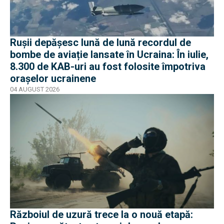
Rușii depășesc lună de lună recordul de
bombe de aviație lansate în Ucraina: În iulie,
8.300 de KAB-uri au fost folosite împotriva
orașelor ucrainene
04 AUGUST 2026
Războiul de uzură trece la o nouă etapă: