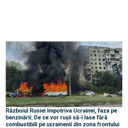
Războiul Rusiei împotriva Ucrainei, faza pe
benzinării: De ce vor rușii să-i lase fără
combustibili pe ucrainenii din zona frontului