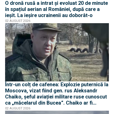
O dronă rusă a intrat și evoluat 20 de minute
în spațiul aerian al României, după care a
ieșit. La ieșire ucrainenii au doborât-o
02 AUGUST 2026
Într-un colț de cafenea: Explozie puternică la
Moscova, vizat fiind gen. rus Aleksandr
Chaiko, șeful aviației militare ruse cunoscut
ca „măcelarul din Bucea”. Chaiko ar fi
supraviețuit
02 AUGUST 2026