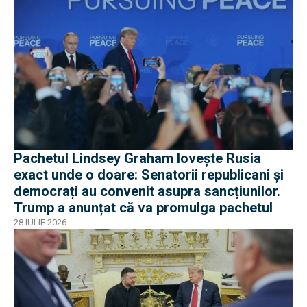
Pachetul Lindsey Graham lovește Rusia
exact unde o doare: Senatorii republicani și
democrați au convenit asupra sancțiunilor.
Trump a anunțat că va promulga pachetul
28 IULIE 2026