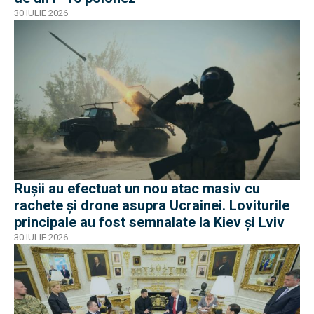
30 IULIE 2026
Rușii au efectuat un nou atac masiv cu
rachete și drone asupra Ucrainei. Loviturile
principale au fost semnalate la Kiev și Lviv
30 IULIE 2026