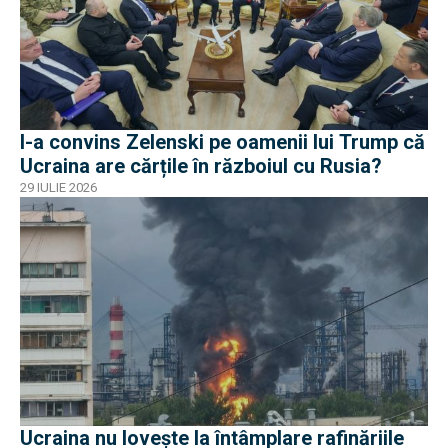
I-a convins Zelenski pe oamenii lui Trump că
Ucraina are cărțile în războiul cu Rusia?
29 IULIE 2026
Ucraina nu lovește la întâmplare rafinăriile