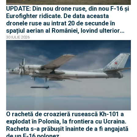
UPDATE: Din nou drone ruse, din nou F-16 și
Eurofighter ridicate. De data aceasta
dronele ruse au intrat 20 de secunde în
spațiul aerian al României, lovind ulterior
Ucraina
30 IULIE 2026
O rachetă de croazieră rusească Kh-101 a
explodat în Polonia, la frontiera cu Ucraina.
Racheta s-a prăbușit înainte de a fi angajată
de un F-16 polonez