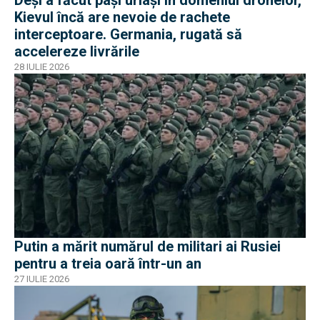
Deși a făcut pași uriași în domeniul dronelor,
Kievul încă are nevoie de rachete
interceptoare. Germania, rugată să
accelereze livrările
28 IULIE 2026
Putin a mărit numărul de militari ai Rusiei
pentru a treia oară într-un an
27 IULIE 2026