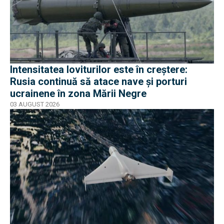
Intensitatea loviturilor este în creștere:
Rusia continuă să atace nave și porturi
ucrainene în zona Mării Negre
03 AUGUST 2026