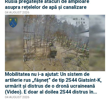
Rusia pregătește atacuri de amploare
asupra rețelelor de apă și canalizare
04 AUGUST 2026
Mobilitatea nu i-a ajutat: Un sistem de
artilerie rus „fâșneț” de tip 2S44 Giatsint-K,
urmărit și distrus de o dronă ucraineană
(Video). E doar al doilea 2S44 distrus în
război
04 AUGUST 2026