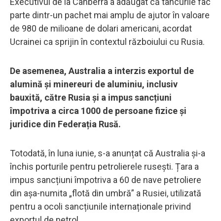
Executivul de la Canberra a adăugat că tancurile fac
parte dintr-un pachet mai amplu de ajutor în valoare
de 980 de milioane de dolari americani, acordat
Ucrainei ca sprijin în contextul războiului cu Rusia.
De asemenea, Australia a interzis exportul de
alumină și minereuri de aluminiu, inclusiv
bauxită, către Rusia și a impus sancțiuni
împotriva a circa 1000 de persoane fizice și
juridice din Federația Rusă.
Totodată, în luna iunie, s-a anunțat că Australia și-a
închis porturile pentru petrolierele rusești. Țara a
impus sancțiuni împotriva a 60 de nave petroliere
din așa-numita „flotă din umbră” a Rusiei, utilizată
pentru a ocoli sancțiunile internaționale privind
exportul de petrol.