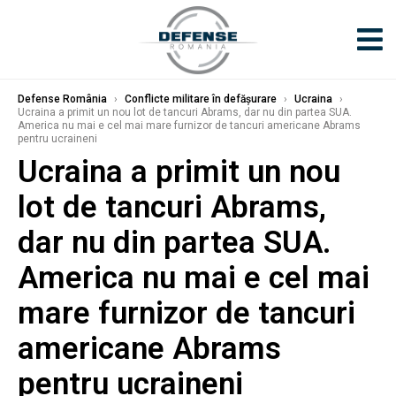
Defense România
›
Conflicte militare în defășurare
›
Ucraina
›
Ucraina a primit un nou lot de tancuri Abrams, dar nu din partea SUA.
America nu mai e cel mai mare furnizor de tancuri americane Abrams
pentru ucraineni
Ucraina a primit un nou
lot de tancuri Abrams,
dar nu din partea SUA.
America nu mai e cel mai
mare furnizor de tancuri
americane Abrams
pentru ucraineni