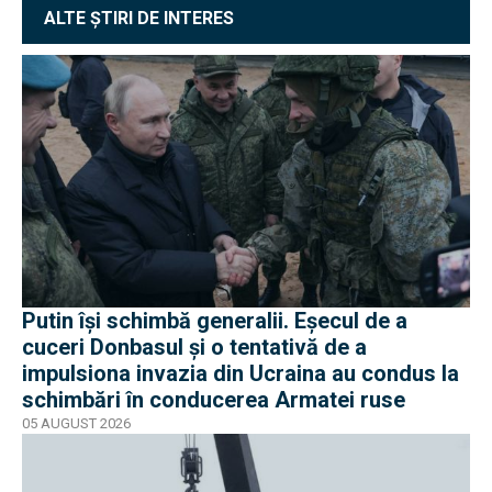
ALTE ȘTIRI DE INTERES
Putin își schimbă generalii. Eșecul de a
cuceri Donbasul și o tentativă de a
impulsiona invazia din Ucraina au condus la
schimbări în conducerea Armatei ruse
05 AUGUST 2026