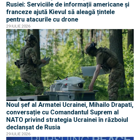
Rusiei: Serviciile de informații americane și
franceze ajută Kievul să aleagă țintele
pentru atacurile cu drone
29 IULIE 2026
Noul șef al Armatei Ucrainei, Mihailo Drapati,
conversație cu Comandantul Suprem al
NATO privind strategia Ucrainei în războiul
declanșat de Rusia
29 IULIE 2026