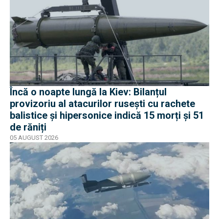
Încă o noapte lungă la Kiev: Bilanțul
provizoriu al atacurilor rusești cu rachete
balistice și hipersonice indică 15 morți și 51
de răniți
05 AUGUST 2026